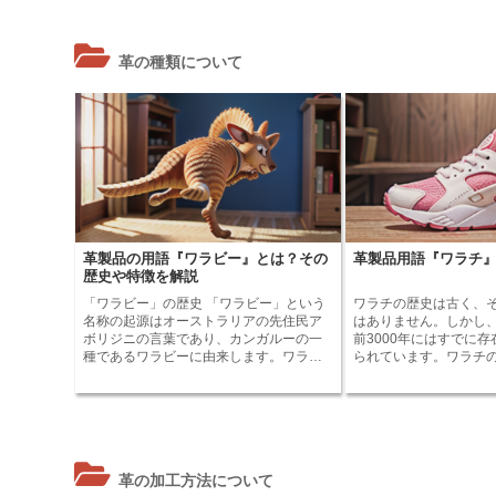
m
o
t
d
a
o
e
i
革の種類について
i
k
r
t
l
革製品の用語『ワラビー』とは？その
革製品用語『ワラチ
歴史や特徴を解説
「ワラビー」の歴史 「ワラビー」という
ワラチの歴史は古く、
名称の起源はオーストラリアの先住民ア
はありません。しかし
ボリジニの言葉であり、カンガルーの一
前3000年にはすでに
種であるワラビーに由来します。ワラビ
られています。ワラチ
ー革は、カンガルー革に比べて柔らか
は、エジプトの墓から
く、丈夫で通気性が良いのが特徴です。
です。サンダルは皮革
オーストラリアでは先住民の間で、ワラ
足首に巻く紐が付けられ
ビー革は古くから衣類や靴の材料として
ラチは、古代ギリシャ
重宝されてきました。 19世紀にヨーロッ
がありました。ギリシ
パ人がオーストラリアにやってくると、
メスが翼の生えたサン
革の加工方法について
ワラビー革は欧米でも知られるようにな
という話があります。