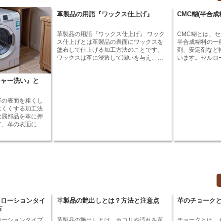
 中世にな
は、氷の上で出産や子育てを行うため、
取ります。その
ッパ全土に広まり
氷に覆われた海域に生息している。ワモ
にし、乾燥させ
革製品の用語『ワックス仕上げ』
CMC糊(半合
働者や農民の間で
ンアザラシは、北極海とその周辺海域に
めして柔らかく
た、貴族や僧侶も
生息しているが、その中でも、カナダ北
きます。 ワニ革は、財布やバッグ、靴な
命が起
極諸島周辺海域に多く生息している。ワ
どの革製品に使
革製品の用語『ワックス仕上げ』 ワック
CMC糊とは、
に廃れていきまし
モンアザラシは、氷に覆われた海域に生
は、高級感があ
ス仕上げとは革製品の表面にワックスを
半合成糊料の一
製造方法が革新さ
息し、氷の上で出産や子育てを行うた
ため、多くの人
塗布して仕上げる加工方法のことです。
剤、安定剤など
のある靴が作られ
め、氷の多い海域に生息している。
ワックスは革に浸透して潤いを与え、革
います。セルロ
、近年
の表面を保護する効果があります。ま
構成する天然高
めています。ワラ
た、ワックス仕上げの革製品は独特の光
リ溶液に溶解し
気性の良さが評価
シャー洗い』と
沢と風合いを持ち、使い込むほどに味が
ースをアルカリ
ワラチはファッシ
出てきます。ワックス仕上げの革製品
ースアルカリ溶
人気です。
は、革靴、バッグ、財布、ベルトなど、
す。CMC糊は
革の表面を粗くし
さまざまなアイテムに使用されていま
条件によって調
にくくする加工法
す。 ワックス仕上げの革製品は、定期的
また、CMC糊
金属部品を革に押
なメンテナンスが必要です。メンテナン
く、安定した粘
て、革の表面に傷
スを怠ると、ワックスが劣化して革が乾
ッシャー洗いは、
燥したり、ひび割れたりすることがあり
厚みのある革に使
ます。ワックス仕上げの革製品のメンテ
ー洗いの加工を施
ナンスには、専用のワックスを使用しま
革と呼ばれていま
す。ワックスを塗布すると、革に潤いを
靴やバッグ、財布
与えて保護することができ、革の風合い
れています。ワッ
を保つことができます。
ー洗いの加工を施
傷やシワが目立ち
ます。ワッシャー
！ローションタイ
革製品の艶出しとは？方法と注意点
革のチョーク
は、ワッシャー革
方
ッシャー革は、靴
革製品に使用され
ローションタイプ
革製品の艶出しとは、ホコリや汚れを革
チョークとは、