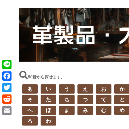
L
50音から探せます。
i
F
あ
い
う
え
お
か
n
a
T
そ
た
ち
つ
て
と
e
c
w
R
へ
ほ
ま
み
む
め
e
i
e
E
ろ
わ
b
t
d