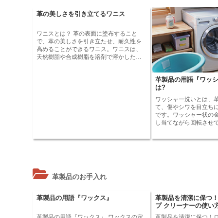
りました。その柔らかく、丈夫な質感が
チは軍隊の制服の一部でした。
評価され、靴やバッグ、財布など様々な
ると、ワラチはヨーロ
革の美しさを引き立てるワニス
革製品の素材として使用されるようにな
ました。ワラチは、労
りました。現在でもワラビー革は世界中
人気がありました。ま
で愛されており、高級革製品の素材とし
ワラチを履いていました。 産業革
ワニスとは？ 革の表面に塗布すること
て使用されています。
こると、ワラチは次第
で、革の美しさを引き立たせ、耐久性を
た。その理由は、靴の
高めることができるワニス。ワニスは、
れ、より安価で耐久性
天然樹脂や合成樹脂を溶剤で溶かしたも
るようになったためです。 しかし
ので、革の表面に塗ると、薄い膜を形成
ワラチは再び人気を集
して革を保護します。 ワニスは、革の表
チは、その快適さと通
革製品の用語『ワッ
面にツヤを与え、革の美しさを引き立た
されています。また、
は?
せる効果があります。また、ワニスは革
ョンアイテムとしても
を保護する効果があり、革の表面を汚れ
ワッシャー洗いとは、
や傷から守ります。 ワニスは、革の表面
て、傷やシワを目立ち
に塗布するだけで、革の美しさを引き立
です。ワッシャー状の
たせ、耐久性を高めることができるの
し当てながら回転させ
で、革製品を長持ちさせたい方には欠か
やシワをつけます。ワ
せないアイテムです。
主に牛革や豚革などの
用されます。ワッシャ
した革は、ワッシャー
す。ワッシャー革は、
などの革製品に使用さ
革製品のお手入れ
シャー革は、ワッシャ
していない革よりも、
にくく、耐久性があり
革製品の用語『ワックス』
革製品を清潔に保つ
洗いの加工を施した革
プ クリーナーの使い
と呼ばれています。ワ
やバッグ、財布などの
革製品の用語『ワックス』 ワックスの定
革製品を清潔に保つ！