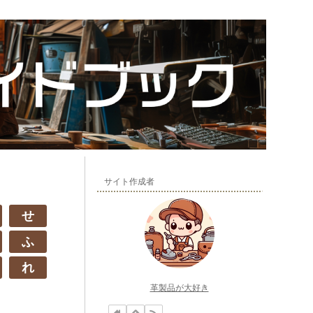
サイト作成者
せ
ふ
れ
革製品が大好き