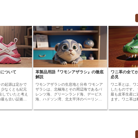
』について
革製品用語『ワモンアザラシ』の徹底
ワニ革の全て
解説
必見
その起源は定かで
ワモンアザラシの生息地と分布 ワモンア
ワニ革とは、ワ
、少なくとも紀元
ザラシは、北極海とその周辺海であるバ
したものです。
存在していたと考え
レンツ海、グリーンランド海、デービス
最も皮革生産に
の最も古い証拠
海、ハドソン湾、北太平洋のベーリング
ます。ワニ革は
出土したサンダル
海、オホーツク海、日本の海、黄海、東
に強いのが特徴
で作られており、
シナ海などに生息している。また、大西
と独特の模様が人
ていました。 ワ
洋の北側の一部にも生息している。主に
ニ革は、主に東
やローマでも人気
氷に覆われた海域に生息し、氷の上で出
ーストラリアな
ャ神話には、ヘル
産や子育てを行う。ワモンアザラシの生
るワニから採取
ダルを履いていた
息地は、北極海の氷に覆われた海域と、
工する工程は、
ローマでは、ワラ
その周辺の海域である。ワモンアザラシ
ります。まず、