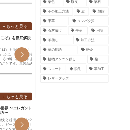
接着<／
品を拭きます。汚れがひどい場合は、中
染色
原皮
染料
程をシェービング重量と
ち、革製品の鞣しや、木材の防腐・防カ
色するの
にかわは
性洗剤を原液で使用することもできます
ービングを行うことで、
ビ剤、絵の具やインクの製造などに使用
が、革製
spaん
が、革を傷めないように注意が必要で
革の加工方法
皮
加脂
にし、キズやシワを目立
されてきた。しかし、人体に有害である
たいと考
和にかわ
す。中性洗剤を使った後は、水でよく洗
ができます。また、革の
ことがわかってきており、近年では使用
防ぐため
りと接着
い流して、乾いた布で拭きます。
ことで、取り扱いやすく
が制限されている。
ないよう
甲革
タンパク質
す。和に
ービング重量
保湿をす
＋もっと見る
失う<／
革の重量を軽くすること
石灰漬け
牛革
用語
乾燥させ
のため、バッグや財布な
『こば』を徹底解説！
靴甲部爪先部の飾り革「ユーチップ」
ゴアシ
る必要が
量を軽くすることがで
革鞣し
加工方法
とは？
な工芸品
楽になります。また、シ
用いられ
によって革の表面を平ら
ば』を徹底解説！ 『こ
ユーチップとは、靴の甲部爪先部分にあ
ゴアシュ
革の用語
乾燥
を乾燥さ
革製品の見た目を良くす
しらわれる小さな飾り革のことです。 つ
部分に、
せる必要
す。
、その縫い目を隠すよう
ま先にアクセントをつけ、よりフォーマ
られた保
植物タンニン鞣し
鞄
溶かすと
のことです。革製品の
ルで洗練された印象を与えることができ
加された
るので、
て、その部分だけをイメ
ます。 この装飾は、13世紀に誕生したと
ド、また
スエード
脱毛
革加工
接着<／
ほとんどいないのではな
考えられており、当初は貴族や裕福な商
かかとの
にかわは
その部分は一般的には
人など、社会的地位の高い人々が身に着
り、足に
レザーグッズ
spaん
れており、革製品の端の
けていました。その後、次第に一般の
す。ゴア
和にかわ
ことが多いです。 「コ
人々にも広まり、今日ではさまざまな靴
ツ、ハイ
りと接着
部分を美しく仕上げるこ
のデザインに取り入れられています。 ユ
ど、保護
す。和に
全体の印象を決める重要
ーチップは、その形状やデザインによっ
にはより
＋もっと見る
失う<／
バを丁寧に仕上げること
て、さまざまな種類に分類されていま
とがあります。 ゴア
乾燥させ
級感と耐久性を兼ね備え
す。代表的なものとしては、つま先部分
は、つま
る必要が
世界 〜エレガントなア
ゴム段とは？ゴム段の仕組みや種類を
革製品
す。
に切り込みが入った「Uチップ」、2枚の
す。つま
な工芸品
魅力〜
解説
その技
革を縫い合わせた「Vチップ」、そして、
っている
用いられ
羽根飾りのような形状をした「ウィング
要です。
源 ビーズバッグ
ゴム段とは、ゴムでできたリング状の道
駒合わせ
を乾燥さ
チップ」などがあります。 ユーチップ
しっかり
り、ビーズを材料として
具で、書類やお金、工作材料などをまと
つとして
せる必要
は、靴の全体的なデザインをより引き立
で、怪我
のことです。ビーズその
めるために使用されます。ゴム段は、天
を合わせ