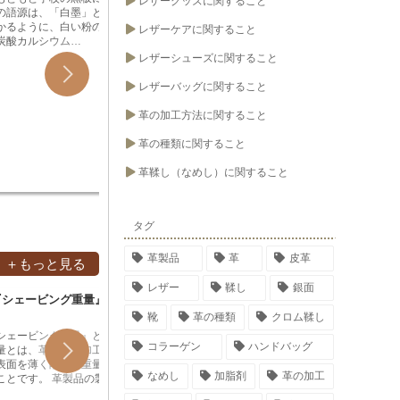
レザーグッズに関すること
spaん
す。
らかくし
の語源は、「白墨」と書
ことをい
和にかわ
す。次に
かるように、白い粉のこ
含まれる
レザーケアに関すること
りと接着
棒に巻き
炭酸カルシウム
て、変色
す。和に
厚さに合
できていましたが、現在は
なったり
レザーシューズに関すること
失う<／
棒に革を
CaSO4）が主流です。
は、避け
乾燥させ
します。
革製品のお手入れに知っておきたい！
白い粉のことです。学校
切なケア
レザーバッグに関すること
る必要が
合わせて調整し
中性洗剤について
の語源は、「白墨」と書
とができ
な工芸品
革は、数
かるように、白い粉のこ
革の加工方法に関すること
用いられ
革製品のお手入れに知っておきたい！中
ると、革
炭酸カルシウム
を乾燥さ
性洗剤について 中性洗剤とは？ 中性洗剤
防ぐこと
できていましたが、現在は
革の種類に関すること
せる必要
とは、酸性でもアルカリ性でもなく、中
ロール掛
CaSO4）が主流です。
溶かすと
性に近い性質の洗剤のことです。衣類や
みます。
に溶けにくく、黒板に書
革鞣し（なめし）に関すること
るので、
食器などを洗うのに適しており、革製品
ても消えにくいため、学
接着<／
のお手入れにも使用できます。中性洗剤
せない文房具のひとつで
にかわは
は、革を傷めず、汚れを落とすことがで
spaん
きるので、安心して使用することができ
タグ
和にかわ
ます。 中性洗剤は、界面活性剤やアルキ
りと接着
ル硫酸塩などの洗浄成分と、香料や着色
革製品
革
皮革
す。和に
料などの添加物で構成されています。界
＋もっと見る
失う<／
面活性剤は、汚れと水の界面張力を低下
レザー
鞣し
銀面
乾燥させ
させて、汚れを水に溶けやすくする働き
『シェービング重量』と
革製品の用語『6価クロム』
革製品
る必要が
があります。アルキル硫酸塩は、脂肪汚
な工芸品
靴
革の種類
クロム鞣し
れを分解する働きがあります。香料や着
用いられ
色料は、洗剤に良い香りや色をつけるた
シェービング重量』とは
6価クロムとは何か 6価クロムは、クロム
褐変とは何か？ 褐変
を乾燥さ
コラーゲン
ハンドバッグ
めに加えられています。 革製品のお手入
量とは、革製品の加工段
の酸化物の一種で、無機化合物に分類さ
が変色す
せる必要
れには、中性洗剤を薄めて使用します。
表面を薄く削って重量を
れ、別名「クロム酸」とも呼ばれること
皮をなめ
溶かすと
なめし
加脂剤
革の加工
中性洗剤を水で10倍から20倍に薄めて、
ことです。 革製品の製造
がある。クロム酸の一種で、水溶液状の
は油分が
るので、
柔らかい布やスポンジに含ませて、革製
革の表面を薄く削って重
金属クロム化合物です。強力な毒性を持
年変化や