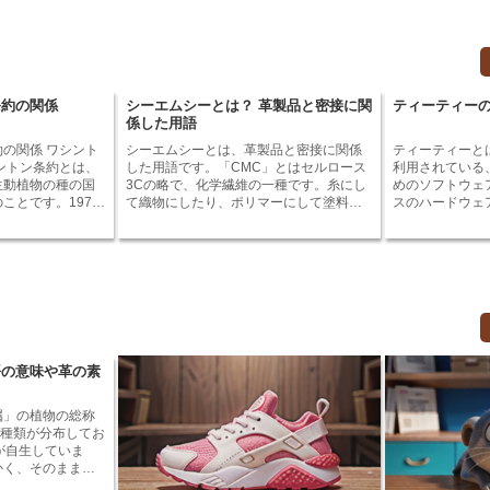
た。近世以降は
冑は次第に使用
かし、甲冑は、
的価値から、現
います。
条約の関係
シーエムシーとは？ 革製品と密接に関
ティーティー
係した用語
 ワシント
シーエムシーとは、革製品と密接に関係
ティーティーと
した用語です。「CMC」とはセルロース
利用されている
生動植物の種の国
3Cの略で、化学繊維の一種です。糸にし
めのソフトウェ
ことです。1973
て織物にしたり、ポリマーにして塗料や
スのハードウェ
.で採択され、
接着剤に使ったりします。革製品では、
認識し、そのデ
条約
鞣しの工程でCMCが使用されます。CMC
ェアやドライバ
れのある野生動植
を革に染み込ませると、革が柔らかくな
めに使用されます。 パソコンや
制することによっ
り、曲げやすくなります。また、CMCは
フォンなど、さ
と保護を図ること
革の表面をコーティングし、防水性や耐
テム情報を確認
熱性を高める効果があります。CMCは、
したり、デバイ
を附属書Iから附
革製品の品質を向上させるために重要な
したりするため
属書に分類していま
役割を果たしています。
た、デバイス間
デバイスをネッ
語の意味や革の素
、国際取引は原則
るためにも使用されます
には、
は、デバイスの
が分類されてお
ェアを認識し、
属」の植物の総称
と輸入国の両国の
フトウェアやド
0種類が分布してお
、
するために使用
が自生していま
種が分類されてお
す。
かく、そのまま食
の許可が必要とな
をして調理したり