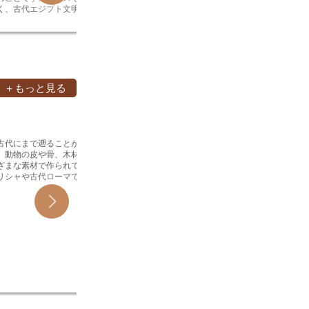
溶かすと
てる役割を果たします。 また、シンプル
ます。こ
く、古代エジプト文明、
然ゴムや合成ゴムで作られており、さま
に強度と
るので、
なデザインの靴にちょっとしたアクセン
を踏まれ
明、インダス文明などの
ざまなサイズ、形状、色があります。天
す。また
接着<／
トを加えたい場合にも、ユーチップは効
ている場
が発見されています。ビ
然ゴムで作られたゴム段は、柔らかく伸
素として
にかわは
果的です。
史は比較的浅く、19世紀
縮性に優れているため、壊れにくく、繰
合、ステ
spaん
パで誕生したと言われて
り返し使用することができます。合成ゴ
とで、革
和にかわ
バッグは、貴族や富裕層
ムで作られたゴム段は、天然ゴムよりも
きます。 駒合わせ縫いの特徴の一つは
りと接着
集め、20世紀初頭には世
耐久性があり、耐油性や耐熱性に優れて
強度と耐
す。和に
した。ビーズバッグの起
います。ゴム段は、さまざまな場所で使
縫いは革
＋もっと見る
失う<／
装飾品として使用する習
用されており、オフィスや家庭、学校な
るので、
乾燥させ
す。ビーズは、古代エジ
ど、あらゆる場所で見ることができま
ことがで
る必要が
カッターシューズ, その魅力とは
革製品
ポタミア文明、インダス
す。
は、革製
な工芸品
は？
から発見されており、装
し、革製
用いられ
されていたことがわかっ
す。 駒合わせ縫いのもう一つの特徴は、
古代にまで遡ることがで
カッターシューズとは、つま先の部分に
綱貫、面
を乾燥さ
ズバッグは、ビーズを素
装飾的な
、動物の皮や骨、木材、
刃が埋め込まれた作業用の靴のことで
れる用語
せる必要
を作ることで、より多く
す。駒合
ざまな素材で作られてき
す。刃は切れ味が良く、ダンボールや布
なる部分
溶かすと
付けることができるよう
の色を工
リシャや古代ローマで
地などの材料を簡単に切ることができま
る特徴を持っ
るので、
ビーズバッグは、ヨーロ
持たせる
の甲冑が使用されていま
す。カッターシューズは、倉庫や工場な
骨に沿っ
接着<／
と言われています。ビー
ッチを目
ロッパでは、鎖帷子や板
どでの作業でよく使用されており、作業
ある革で
にかわは
族や富裕層を中心に人気
ープな印
及しました。そして、日
効率をアップさせるためのアイテムとし
貫は、革
spaん
紀初頭には世界中に広まり
た、縫い
は、鉄製の甲冑が主流と
て人気があります。また、カッターシュ
らかく柔
和にかわ
品に遊び
ーズは安全靴の役割も果たしており、つ
ります。
りと接着
礼や儀式で使用されるこ
ま先を保護することでケガを防ぐことが
です。綱
す。和に
。甲冑は、着用者の身を
できます。
を持ち、
失う<／
く、権威や威厳の象徴と
乾燥させ
した。また、甲冑は、着
る必要が
分を示すためにも使用さ
な工芸品
用いられ
素材が変化していきまし