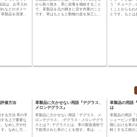
、ワッシャー洗い
から取り除き、革に栄養を補給すること
う「チョーク」
革よりも、傷やシ
割れなどのダメー
で、革製品を元の輝きに戻す作業のこと
くことからもわ
久性があります。
。革製品を清潔に
です。革はもともと動物の皮を加工した
とです。もとは
めには、ローショ
もので、使い込むうちに徐々に乾燥して
（CaCO3）で
おすすめです。 ロ
本来の輝きを失ってしまいます。革製品
硫酸カルシウム（
とは？ 革製品
の艶出しを行うことで、革製品をより長
チョークとは、
クリーム状・乳液
く美しく使用することができるようにな
で使うチョーク
に含まれる油を補
ります。 革製品の艶出しには、いくつか
くことからもわ
、革本来の風合い
の方法があります。一般的な方法として
とです。もとは
を保護してひび割
は、革製品専用のクリーナーで汚れを落
（CaCO3）で
ります。 ロー
とし、その後、革製品専用の保護剤を塗
硫酸カルシウム（
方 1. 革製
布する方法があります。クリーナーは、
チョークは、水
た布で拭き取りま
革の表面を傷つけない中性洗剤を使用し
くと水に濡らし
ションタイプ クリー
ましょう。保護剤は、革の栄養を補給
校教育には欠か
. 柔らかい布で、
し、革製品を乾燥から守る効果がありま
す。
製品の表面を拭き
す。
、ローションタイプ
。 5. 革製品を
潔に保ち、長く愛
いアイテムです。
の評価方法
革製品に欠かせない用語『デグラス、
革製品の用語
方は、ぜひローシ
メロンデグラス』
は
を活用してみてく
方法 革の手
革製品に欠かせない用語「デグラス、メ
革製品の用語『
価する上で重要な
ロンデグラス」 -デグラス・メロンデグラ
シェービング重
は、なめし方や仕
スとは？- デグラスとは、革の製造過程で
階における革の
ます。なめし方に
下処理された革のことを指す。革は、動
軽くする工程の
やコシが変わり、
物の皮をなめして作られるが、なめす前
工程において、