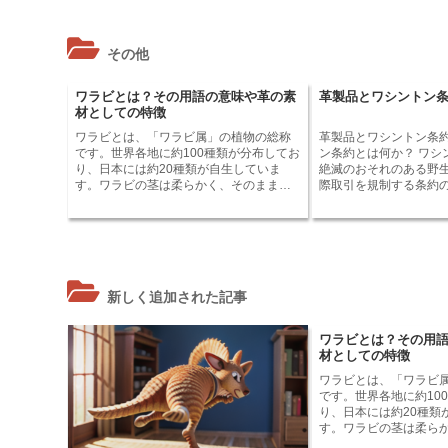
かし、近年では、そのおしゃれなデザイ
す。
ンが注目され、ファッションアイテムと
しても人気を集めています。 デッキシュ
その他
ーズは、その名の通り、船上で着用する
のに適した靴です。防水性のある素材で
作られているため、雨や水しぶきを気に
ワラビとは？その用語の意味や革の素
革製品とワシントン
せず履くことができます。また、滑りに
材としての特徴
くいソールを備えているため、濡れたデ
ッキの上でも安全に歩くことができま
ワラビとは、「ワラビ属」の植物の総称
革製品とワシントン条約の関係
す。さらに、モカシンタイプの靴である
です。世界各地に約100種類が分布してお
ン条約とは何か？ ワシントン条約とは、
ため、履き心地も抜群です。 デッキシュ
り、日本には約20種類が自生していま
絶滅のおそれのある野
ーズは、船上での着用だけでなく、ファ
す。ワラビの茎は柔らかく、そのまま食
際取引を規制する条約の
ッションアイテムとしても人気がありま
用にしたり、あく抜きをして調理したり
年に米国ワシントンD.C
す。そのシンプルなデザインと、どんな
することができます。 その用語の意味と
1975年に発効しました。 ワシントン
コーディネートにも合わせやすい汎用性
して、ワラビは「わらび餅」の原料とし
の目的は、絶滅のおそ
の高さから、多くの人々に愛されていま
ても知られています。 ワラビ餅は、ワラ
物の種の国際取引を規
す。特に、夏場の定番アイテムとして、
ビの根茎から抽出したでんぷんを原料と
て、これらの種の保存
多くの女性から支持を集めています。
した餅状の菓子です。ワラビ餅は、古く
です。 ワシントン条約では、絶滅のおそ
新しく追加された記事
から日本各地で作られており、現在でも
れのある野生動植物の種
多くの人々に愛されています。
属書IIIまでの3つの附
す。 附属書Iには、最も絶滅のおそれが高
ワラビとは？その用
い種が分類されており
材としての特徴
として禁止されています。 附属書II
絶滅のおそれのある種
ワラビとは、「ワラビ
り、国際取引は輸出国
です。世界各地に約10
許可が必要となります。 附属書IIIには
り、日本には約20種類
輸出国の規制が必要な
す。ワラビの茎は柔ら
り、国際取引は輸出国
用にしたり、あく抜き