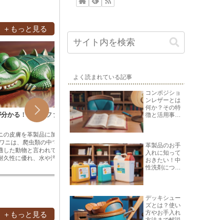
＋もっと見る
よく読まれている記事
コンポジショ
ンレザーとは
何か？その特
が分かる！革製品ファン
革製品の用語『綿毛』について
革製品
徴と活用事例
を紹介
特徴や
ニの皮膚を革製品に加工
綿毛とは、革製品の表面に見られる、毛
和にかわ
 ワニは、爬虫類の中では
羽立ったような状態のことです。これ
ラチン質
革製品のお手
適した動物と言われてい
は、革製品を加工する際に、革の表面を
プト時代
入れに知って
耐久性に優れ、水や汚れ
やすりなどで削ることによって生じま
れていま
おきたい！中
です。また、美しい光沢
す。綿毛は、革製品の見た目を悪くした
柔軟性<
性洗剤につい
気を集めています。 ワ
り、触り心地を悪くしたりすることがあ
骨、金属
て
南アジアやアフリカ、オ
ります。また、綿毛は汚れや水分を吸い
るために
どの温暖な地域に生息す
込みやすいため、革製品の傷みや劣化を
ります。
されます。ワニの皮を加
早めてしまうこともあります。綿毛は、
腐性に優
デッキシュー
ズとは？使い
非常に複雑で手間がかか
革製品を加工する際の技術や、革の種類
品や医薬
方やお手入れ
ワニを捕獲して皮を剥ぎ
によっても異なります。一般的に、安価
われてい
＋もっと見る
方法まで解説