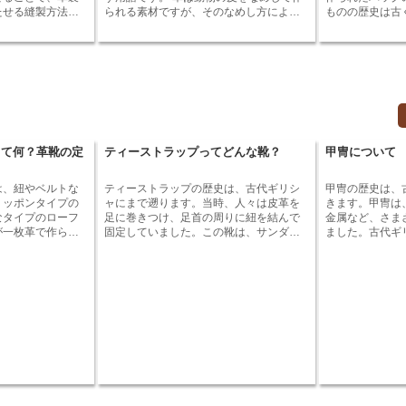
しておくことで
す。グッドイヤーウェルト製法の靴の場
たせる縫製方法で
られる素材ですが、そのなめし方によっ
ものの歴史は古
は、つま先が露出
合、ダブラーが厚いほど、靴の耐久性と
布、バッグ、靴、
て、革の風合いや強度などが変わりま
メソポタミア文
ルを履くときに
履き心地が向上します。ノルベジェーザ
製品に使用されて
す。段は、革のなめし方によって分類さ
遺跡からビーズ
整えておく必要が
ン製法の靴の場合、ダブラーが厚いほ
れた革の種類のことです。 段には、大き
ーズバッグの歴
ン トゥの靴は、
ど、靴の防水性と防寒性が向上します。
縫い」とは異な
く分けて「素上げ段」と「塗膜段」の2種
後半にヨーロッ
いので、定期的に
てから縫い合わせ
類があります。 素上げ段は、革の表面に
います。ビーズ
つ必要がありま
感を持たせること
塗膜を塗らない革のことです。塗膜段
を中心に人気を
し合わせは、革の
は、革の表面に塗膜を塗った革のことで
界中に広まりま
タイツや靴下を合
革製品の端を保護
す。 素上げ段は、革本来の風合いを活か
源は、ビーズを
ます。また、オー
、革製品の耐久性
した革です。 そのため、自然な風合いを
慣に端を発しま
って何？革靴の定
ティーストラップってどんな靴？
甲冑について
なスタイルに合わ
 返し合わ
楽しむことができます。また、塗膜段
プト文明やメソ
！
シーンでも活躍し
方の中でも基本的
は、革の表面に塗膜を塗ることで、革の
文明などの遺跡
製品を製作する際
強度を高めたり、防水性を高めたりする
飾品として使用
は、紐やベルトな
ティーストラップの歴史は、古代ギリシ
甲冑の歴史は、
いほど使用する縫
ことができます。
ています。ビー
リッポンタイプの
ャにまで遡ります。当時、人々は皮革を
きます。甲冑は
せは、革の端をき
材としてバッグ
なタイプのローフ
足に巻きつけ、足首の周りに紐を結んで
金属など、さま
合わせることで、
のビーズを身に
が一枚革で作ら
固定していました。この靴は、サンダル
ました。古代ギ
与えることができ
になりました。
構造になっていま
と呼ばれ、歩きやすく、脱ぎ履きしやす
は、青銅や鉄製
ッパで誕生した
ファーシューズと
いことから、すぐに人気となりました。
した。中世ヨー
ズバッグは、貴
うな形状をしたス
その後、サンダルは、ローマ帝国に伝わ
金製の甲冑が普
を集め、20世
カシン縫いがあし
り、さらにヨーロッパ各地に広がりまし
本の戦国時代に
ました。
ファーなどがあり
た。16世紀になると、サンダルは、貴族
なりました。 甲冑は、主に戦闘で使用さ
の間で流行し、さまざまなデザインのサ
れましたが、儀
ウェーで誕生したと
ンダルが作られるようになりました。19
ともありました
後、アメリカに渡
世紀になると、サンダルは、庶民の間に
守るだけではな
たちの間で人気を
も広がり、日常的に履かれるようになり
しても機能しま
、ビジネスシーン
ました。そして、20世紀になると、サン
用者の家系や身
まで、幅広いシー
ダルは、ファッションアイテムとして認
れました。 甲冑は、軍事技術の発展に伴
テムとなっていま
識され、今日に至っています。
い、その形状や