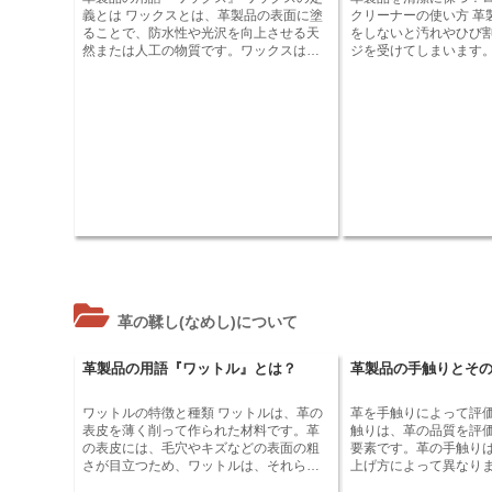
ます。ワッシャー革は
義とは ワックスとは、革製品の表面に塗
クリーナーの使い方 革製品は、お手入れ
の加工を施していない
ることで、防水性や光沢を向上させる天
をしないと汚れやひび
ワが目立ちにくく、耐
然または人工の物質です。ワックスは、
ジを受けてしまいます
古くから革製品の保護に使用されてお
保ち、長く愛用するた
り、様々な種類のものがあります。蜜蝋
ンタイプ クリーナーが
や油など、天然のワックスは、革製品に
ーションタイプ クリーナー
自然な光沢を与え、防水性を向上させま
専用のクリーナーで、
す。人工ワックスは、シリコーンやフッ
状になっています。革
化物が含まれていて、より耐久性が高
いながら汚れを落とし
く、光沢も強い傾向があります。 ワック
を保ちます。また、革
スは、革製品の保護、防水、光沢の向上
れや色あせを防ぐ効果もあ
に使用されます。ワックスを塗ること
ションタイプ クリーナーの使い
で、革製品の寿命を延ばすことができま
品の表面の汚れを乾い
す。ワックスは、革製品の表面に塗るこ
す。 2. 革製品にロー
とで、水や汚れから革を保護する役割が
ナーを少量つけます。 3
あります。また、ワックスを塗ること
汚れを落とすように革
で、革製品に光沢を与えることができま
ます。 4. 乾いた布で
す。ワックスの塗布は、革製品の外観を
クリーナーを拭き取ります
革の鞣し(なめし)について
向上させる簡単な方法です。また、ワッ
陰干しにします。 ローションタイプ クリ
クスは、革製品の寿命を延ばすのにも役
ーナーは、革製品を清
立つ可能性があります。 ワックスの塗布
用するために欠かせな
革製品の用語『ワットル』とは？
革製品の手触りとそ
は、革製品の外観を向上させる簡単な方
革製品を大切にしたい
法です。また、ワックスは、革製品の寿
ョンタイプ クリーナー
ワットルの特徴と種類 ワットルは、革の
革を手触りによって評価する
命を延ばすのにも役立つ可能性がありま
ださい。
表皮を薄く削って作られた材料です。革
触りは、革の品質を評
す。ワックスを塗ることで、革製品の防
の表皮には、毛穴やキズなどの表面の粗
要素です。革の手触り
水性や光沢を向上させることができま
さが目立つため、ワットルは、それらを
上げ方によって異なり
す。また、ワックスを塗ることで、革製
隠して革の表面を滑らかにする目的で使
よって、革の柔らかさ
品の寿命を延ばすことができます。