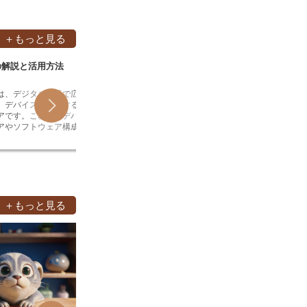
を乾燥さ
、銃器の普及により、甲
せる必要
されなくなりました。し
溶かすと
その芸術的な価値や歴史
るので、
＋もっと見る
在でも大切に保管されて
接着<／
にかわは
の解説と活用方法
革製品の用語 – C&F(シーアンドエフ)
革製品と
spaん
和にかわ
りと接着
は、デジタル業界で広く
- 革製品の用語 - C&F(シーアンドエフ) -#
-革製品とRoHS
す。和に
、デバイスを認識するた
C&F（シーアンドエフ）とは？ C&F（シ
か- RoHS指令とは、電気・電子機器にお
失う<／
アです。これは、デバイ
ーアンドエフ）とは、「Cost and
ける特定
乾燥させ
アやソフトウェア構成を
Freight」の略です。これは、商品の価格
です。2
る必要が
バイスに合ったソフトウ
に保険料や運賃が含まれていることを意
れ、20
な工芸品
ーをインストールするた
味します。通常、この用語は、商品の価
令の目的
用いられ
スマート
格が「C&F」で表示されている場合に使
有害物質
を乾燥さ
まざまなデバイスのシス
用されます。これは、商品の価格が、商
す。Ro
せる必要
したり、ドライバを更新
品の価格自体に加えて、商品の保険料や
気・電子
溶かすと
スのハードウェアを認識
運賃が含まれていることを意味します。
物質の使用を
るので、
によく使用されます。ま
C&Fは、国際貿易取引に使用される用語
* カドミ
＋もっと見る
接着<／
でデータを転送したり、
です。これは、商品の価格に保険料や運
ェニル(P
にかわは
トワークに接続したりす
賃が含まれていることを意味します。通
テル(PBDEs) RoHS指
spaん
革の美しさを引き立てるワニス
。 ティーティー
常、この用語は、商品の価格が「C&F」
防ぐため
和にかわ
ハードウェアとソフトウ
で表示されている場合に使用されます。
より、電
りと接着
そのデバイスに合ったソ
これは、商品の価格が、商品の価格自体
質の使用
ワニスとは？ 革の表面に塗布すること
す。和に
ライバーをインストール
に加えて、商品の保険料や運賃が含まれ
が減少し
で、革の美しさを引き立たせ、耐久性を
失う<／
されるソフトウェアで
ていることを意味します。 C&Fは、商品
サイクル
高めることができるワニス。ワニスは、
乾燥させ
を海外から輸入する場合に使用される用
RoHS
天然樹脂や合成樹脂を溶剤で溶かしたも
る必要が
語です。これは、商品の価格に保険料や
気・電子
ので、革の表面に塗ると、薄い膜を形成