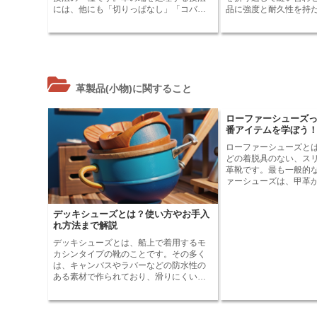
ヒール止めねじくぎは、ホームセンター
まず、つま先のケアを
には、他にも「切りっぱなし」「コバ塗
品に強度と耐久性を持
や金物屋さんなどで簡単に手に入れるこ
す。オープン トゥの靴
り」「巻きかがり」などがあります。手
す。返し合わせは、財
とができます。また、価格も比較的安価
しているので、サンダ
かんは、革の端を折り返して中に仕込む
ベルトなど、様々な革
なので、コストパフォーマンスにも優れ
は、つま先をきれいに
技法です。他の技法に比べて、革の端が
います。 返し合わせは、革の端を直線的
ています。
あります。また、オープ
薄く、すっきりとした仕上がりになりま
に縫い合わせる「直線
他の靴よりも汚れやす
す。手かんは、バッグや財布などの革製
り、革の端を折り返し
手入れをして清潔に保
品によく用いられています。
るため、革製品に立体
す。 オープン トゥの靴は、夏の定番アイ
革製品(小物)に関すること
ができます。また、返
テムですが、秋冬でも
端を折り返すことで、
わせて履くことができ
することができるため
ローファーシューズ
プン トゥの靴は、様々
を向上させることができます。
番アイテムを学ぼう
せやすいので、どんな
せは、革製品の仕立て
てくれます。
な縫製方法であり、革
ローファーシューズと
には、必ずといってい
どの着脱具のない、ス
製方法です。返し合わ
革靴です。最も一般的
れいに折り返して縫い
ァーシューズは、甲革
革製品に美しい外観を
れ、足首を包むような
ます。
す。他のタイプのロー
デッキシューズとは？使い方やお手入
しては、スリッパのよ
れ方法まで解説
リッポンや、甲革にモ
らわれたモカシンロー
デッキシューズとは、船上で着用するモ
ます。 ローファーシューズの起源は古
カシンタイプの靴のことです。その多く
く、1930年代にノル
は、キャンバスやラバーなどの防水性の
言われています。その
ある素材で作られており、滑りにくいソ
り、アイビーリーガー
ールを備えています。デッキシューズ
博しました。現在では
は、その快適さと耐久性から、ヨットマ
からカジュアルシーン
ンや船乗りたちに愛されてきました。し
ンで活躍する定番アイ