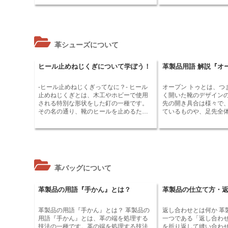
用されます。また、ワットルは革の強度
仕上げ方によって、革
を高め、耐久性を向上させる効果もあり
沢が変わります。 革の手触りを評価する
ます。ワットルの種類は、革の厚みや加
際には、まず革の表面
工方法によって異なります。一般的に、
さい。革の表面は、滑
革が厚いほど、ワットルの厚みも厚くな
す。シワや傷がある革
革シューズについて
ります。加工方法としては、ワットルを
能性があります。次に
機械で薄く削る方法と、手作業で薄く削
確認してください。革
る方法があります。機械で薄く削る方法
さであるべきです。硬
ヒール止めねじくぎについて学ぼう！
革製品用語 解説『オ
は、大量生産に向いていますが、手作業
性が低く、柔らかすぎ
で薄く削る方法は、より繊細な仕上げが
やすいです。 革の厚みも、革の手触りに
可能です。
影響を与えます。革は
-ヒール止めねじくぎってなに？- ヒール
オープン トゥとは、つ
るべきです。薄すぎる
止めねじくぎとは、木工やホビーで使用
く開いた靴のデザイン
く、厚すぎる革は、硬すぎま
される特別な形状をした釘の一種です。
先の開き具合は様々で
も、革の手触りに影響
その名の通り、靴のヒールを止めるため
ているものや、足先全
濃い革は、色の薄い革
に開発されたのが始まりですが、今では
のなどがあります。オー
じます。これは、色の
幅広い用途で使用されています。 ヒール
は、夏場に素足で履く
の際に多くの油脂が使
止めねじくぎの特徴は、そのねじのよう
性が良いので快適に過
です。 最後に、革の匂いを嗅いでくださ
にねじれた形状にあります。この形状に
す。また、足元を華や
い。革は、良い匂いが
より、木工では木の中に打ち込まれたと
るので、パーティーや
臭がする革は、品質が
きにしっかりと食いつき、強力な固定力
ーマルな場にも適しています。
ます。
革バッグについて
を発揮します。また、ホビーでは紙や布
トゥの靴は、様々な素
などを固定するのに適しており、細かい
す。レザー、スエード
作業にも対応できます。 ヒール止めねじ
ニムなど、様々な素材の
革製品の用語『手かん』とは？
革製品の仕立て方・返
くぎは、その形状から打ち込まれたとき
靴があります。また、
に木にしっかりとくい込み、抜けにくく
ンのオープン トゥの靴
なるという特徴があります。また、頭の
の好みに合った一足を
革製品の用語『手かん』とは？ 革製品の
返し合わせとは何か 革製品の仕立て方の
形状も平らになっており、木製品の表面
きます。 オープン トゥの靴を履くとき
用語『手かん』とは、革の端を処理する
一つである「返し合わ
を傷つけにくいという特徴もあります。
は、いくつか注意する
技法の一種です。革の端を処理する技法
を折り返して縫い合わ