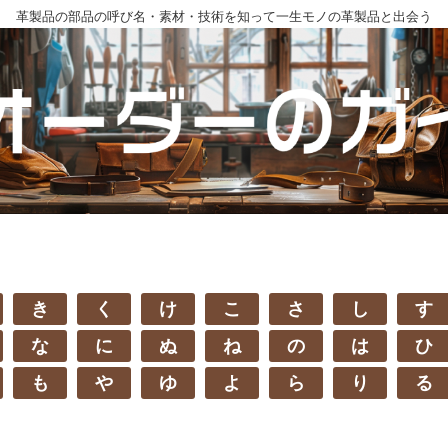
革製品の部品の呼び名・素材・技術を知って一生モノの革製品と出会う
き
く
け
こ
さ
し
す
な
に
ぬ
ね
の
は
ひ
も
や
ゆ
よ
ら
り
る