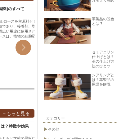
後、皮を洗浄して塩漬け
な革製品は、より綿毛が発生しやすい傾
的な工芸
ます。乾燥させた皮をな
向にあります。また、革の表面を強く削
ん>の製
成糊料)のすべて
し、染色して仕上げてい
りすぎると、綿毛が発生しやすくなりま
かわは、
す。
spaん
革製品の脱色
用されます。ワニ革製品
せてしっ
セルロースを主原料とした
とは？
り、耐久性に優れている
がありま
種であり、接着剤、増粘
に愛されています。
あり、接
幅広い用途に使用されて
くく、接
ースは、植物の細胞壁を
spaん
分子であり、水とアルカ
きます。
ます。CMC糊は、セルロ
保ち、し
革製品の用語『Y字ドラム』ってどう
革製品
処理して得られたセルロ
セミアニリン
分な乾燥
いう意味？
液を中和して作られま
仕上げとは？
切になり
、無色透明で、粘度は製造
革の仕上げ方
革製品の用語「Y字ドラム」とは、皮革を
* 革製品
接着力を
整することができます。
法のひとつ
加工する際に使用する機械のことです。
品におけ
ので、接
は、pHの影響を受けにく
革の表面や風合いを変化させるために、
ような硬
シアリングと
させてし
度を保持します。
皮革を Y 字型のドラムの中で回転させて
水平に吊
は？革製品の
要があり
摩擦を加える装置です。この工程を「タ
ール掛け
用語を解説
れいに保
ンブル加工」と呼び、革の柔らかさや柔
び割れを
せ、十分
軟性を高めることができます。 Y 字ドラ
をロール
とが大切
ムは、皮革の厚さや種類によって使い分
均一な光
的な工芸
けられます。厚めの革には大きめのドラ
ル掛けは
く用いら
ムが、薄めの革には小さめのドラムが適
工程です
面を乾燥
しています。また、革の風合いを変化さ
な方法が
＋もっと見る
させる必
せるために、ドラムの中に薬品や染料を
も一般的
カテゴリー
に溶かす
入れることもあります。 タンブル加工
は、革の
あるので
とは？特徴や効果
革製品
は、革製品の製造工程において重要なプ
まな方法で
その他
と接着<
ロセスです。革の質感や風合いを変化さ
ール掛け
和にかわ
せ、製品の価値を高めることができま
らせます
もともと学校の黒板に使
酸化とは