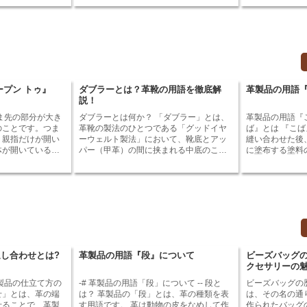
の表面の質感や光
に皮に含まれる不純物や余分な油脂を取
量を軽くする工
り除く必要がある。この作業を「デグラ
呼びます。シェ
を触ってみてくだ
ス」と呼ぶ。 デグラスには、酸性デグラ
革の表面を平ら
らかであるべきで
スとアルカリ性デグラスの2種類がある。
たなくすること
は、品質が低い可
酸性デグラスは、硫酸や塩酸などの酸を
重量を軽くする
、革の柔らかさを
使って皮を処理する。アルカリ性デグラ
することができます。 シェ
は、適度な柔らか
スは、水酸化ナトリウムや水酸化カリウ
を行うことで、
すぎる革は、耐久
ムなどのアルカリを使って皮を処理す
ができます。こ
ープン トゥ』
ダブラーとは？革靴の用語を徹底解
革製品の用語
る革は、型崩れし
る。どちらの方法でも、皮中の不純物や
どの革製品の重
説！
余分な油脂を取り除くことができる。 デ
き、持ち運びが
、適度な厚みであ
グラスされた皮は、より柔らかくしなや
ェービング重量
ま先の部分が大き
ダブラーとは何か？ 「ダブラー」とは、
革製品の用語『こ
革は、耐久性が低
かになる。また、なめしやすくなるとい
にすることで、
のことです。つま
革靴の製法のひとつである「グッドイヤ
ば』とは 『こば』とは、革製品の部品を
す。 革の色
う特徴もある。デグラスされた皮は、靴
ることができま
、親指だけが開い
ーウェルト製法」において、靴底とアッ
縫い合わせた後
を与えます。色の
やバッグ、財布などの革製品に使用され
体が開いているも
パー（甲革）の間に挟まれる中底のこと
に塗布する塗料
よりも柔らかく感
る。 メロンデグラスとは、デグラスされ
プン トゥの靴
です。ダブラーは、コルクや革、ファイ
「コバ」と聞い
濃い革は、なめし
た皮をさらに柔らかく仕上げるために、
と涼しげで、通気
バーボードなどの素材で作られており、
ージできる方は
用されているため
専用のドラムの中で機械を使って揉みほ
ごすことができま
靴の強度を高め、歩行時の衝撃を和らげ
いでしょうか。
ぐす加工のことである。デグラスされた
かに演出してくれ
る役割を果たしています。また、ダブラ
「ヘリ」と呼ば
するべきです。悪
皮は、まだ硬いため、そのままでは革製
結婚式などのフォ
ーは、靴のフィット感を調整するために
部分のことを指す
低い可能性があり
品に使用することができない。メロンデ
 オープン
も使用されます。 ダブラーは、靴の製法
バ」は、ヘリの
グラス加工をすることで、皮がより柔ら
材で作られていま
によって、その形状や厚みが異なりま
とで、革製品の
かくしなやかになり、革製品に使用でき
、キャンバス、デ
す。グッドイヤーウェルト製法の場合、
な要素です。コ
るようになる。 メロンデグラス加工され
オープン トゥの
ダブラーは、靴底と同じ形状をしてい
で、革製品は高
し合わせとは?
革製品の用語『段』について
ビーズバッグの
た皮は、靴やバッグ、財布などの革製品
様々な色やデザイ
て、厚さは数ミリ程度です。一方、ノル
たものとなりま
クセサリーの
に使用される。メロンデグラス加工され
があるので、自分
ベジェーザン製法の場合、ダブラーは、
た革は、デグラスされた革よりも柔らか
見つけることがで
靴底よりも小さく、厚さは数センチ程度
-# 革製品の用語「段」について -- 段と
ビーズバッグの歴史と起
くしなやかで、高級感がある。
です。 ダブラーは、靴の耐久性や履き心
せ」とは、革の端
は？ 革製品の「段」とは、革の種類を表
は、その名の通
ことがあります。
地に大きな影響を与える重要なパーツで
せることで、革製
す用語です。 革は動物の皮をなめして作
作られたバッグ