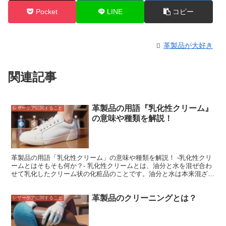
Pocket
LINE
コピー
革製品が大好き
関連記事
革製品の用語『乳化性クリーム』
レザーケアに関すること
の意味や種類を解説！
革製品の用語「乳化性クリーム」の意味や種類を解説！ -乳化性クリ
ームとはそもそも何か？- 乳化性クリームとは、油分と水を混ぜ合わ
せて乳化したクリーム状の化粧品のことです。油分と水は本来混ざり
合わない性質がありますが、乳化剤を加えることで混ざり合うように
なります。乳化剤には、界面活性剤や可溶化剤などが使われます。乳
革製品のクリーニングとは？
化性クリームは、油分の保湿効果と水のさっぱりとした使用感という
レザーケアに関すること
両方のメリットを兼ね備えているのが特徴です。また、乳化剤は肌な
じみが良く、伸びが良いので、塗りやすく、肌に負担をかけません。