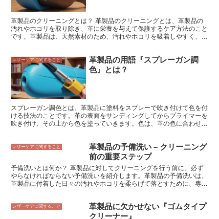
革製品のクリーニングとは？ 革製品のクリーニングとは、革製品の
汚れやホコリを取り除き、革に栄養を与えて保護するケア方法のこと
です。革製品は、天然素材のため、汚れやホコリを吸着しやすく、定
期的なクリーニングが必要です。また、革製品は、乾燥するとひび割
れや破損の原因となるため、保湿ケアも必要です。
革製品の用語『スプレーガン調
レザーケアに関すること
色』とは？
スプレーガン調色とは、革製品に塗料をスプレーで吹き付けて色を付
ける技法のことです。革の表面をサンディングしてからプライマーを
吹き付け、その上から色を塗っていきます。色は、革の色に合わせて
調合します。 スプレーガン調色は、革製品に均一な色を付けること
ができます。また、色をグラデーションにしたり、柄を付けたりする
革製品の予備洗い – クリーニング
ことも可能です。スプレーガン調色は、革製品の製造や修理によく使
レザーケアに関すること
われています。
前の重要ステップ
予備洗いとは何か？ 革製品に対してクリーニングを行う前に、必ず
やらなければならない予備洗いを紹介します。革製品の予備洗いは、
革製品に付着した日々の汚れやホコリを柔らげて落とすために、専用
洗剤を使って行うものです。柔らかい布を使って、革製品を優しく撫
でるようにして汚れを落としましょう。予備洗い後は、専用コンディ
革製品に欠かせない『ゴムタイプ
ショナーを使用して革製品の乾燥・劣化を防ぎましょう。専用コンデ
レザーケアに関すること
ィショナーは、革製品の表面に薄く塗布し、布で拭き取ります。革製
クリーナー』