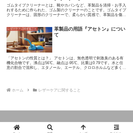
品の予備洗いは、革製品を長く愛用するために欠かせないケア方法で
ゴムタイプクリーナーとは、靴やカバンなど、革製品を清掃・お手入
す。
れするために作られた、ゴム製のクリーナーのことです。ゴムタイプ
クリーナーは、固形のクリーナーで、柔らかい質感で、革製品を傷め
ずに汚れを落とせるという特徴があります。革製品は、水に濡れると
シミになったり、風合いを損ねたりすることが多いため、水を使って
革製品の用語『アセトン』につい
のクリーニングはあまり適していません。 そんな革製品のお手入れ
レザーケアに関すること
に適しているのが、ゴムタイプクリーナーです。ゴムタイプクリーナ
て
ーは、水を使わずに革製品の汚れを落とすことができ、しかも固形の
クリーナーなので、革製品の細かい部分の汚れも落としやすいという
メリットがあります。また、ゴムタイプクリーナーは、使用後に水洗
いする必要がないため、お手入れが簡単なことも魅力です。
「アセトンの性質とは？」 アセトンは、無色透明で刺激臭のある有
機化合物です。沸点は56℃、融点は-95℃、比重は0.79です。水と任
意の割合で混和し、エタノール、エーテル、クロロホルムなど多くの
有機溶媒にも溶解します。引火性は高く、引火点は-20℃です。 アセ
トンは、化粧品、塗料、接着剤、爆発物の製造など、様々な産業で使
用されています。また、溶媒として使用されることが多く、油脂、樹
脂、塗料などを溶解するのに適しています。 アセトンは、人体にと
ホーム
レザーケアに関すること
って有害な物質です。吸入すると、頭痛、めまい、吐き気、嘔吐を引
き起こすことがあります。また、皮膚に触れると、皮膚炎を起こすこ
とがあります。アセトンを扱う際には、手袋や保護眼鏡を着用し、換
気を十分に行う必要があります。
© 2024 革製品とオーダーのガイドブック.