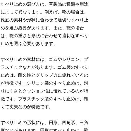
すべり止めの選び方は、革製品の種類や用途
によって異なります。例えば、靴の場合は、
靴底の素材や形状に合わせて適切なすべり止
めを選ぶ必要があります。また、鞄の場合
は、鞄の重さと形状に合わせて適切なすべり
止めを選ぶ必要があります。
すべり止めの素材には、ゴムやシリコン、プ
ラスチックなどがあります。ゴム製のすべり
止めは、耐久性とグリップ力に優れているの
が特徴です。シリコン製のすべり止めは、滑
りにくさとクッション性に優れているのが特
徴です。プラスチック製のすべり止めは、軽
くて丈夫なのが特徴です。
すべり止めの形状には、円形、四角形、三角
形などがあります。円形のすべり止めは、靴