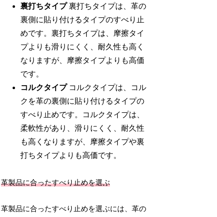
裏打ちタイプ
裏打ちタイプは、革の
裏側に貼り付けるタイプのすべり止
めです。裏打ちタイプは、摩擦タイ
プよりも滑りにくく、耐久性も高く
なりますが、摩擦タイプよりも高価
です。
コルクタイプ
コルクタイプは、コル
クを革の裏側に貼り付けるタイプの
すべり止めです。コルクタイプは、
柔軟性があり、滑りにくく、耐久性
も高くなりますが、摩擦タイプや裏
打ちタイプよりも高価です。
革製品に合ったすべり止めを選ぶ
革製品に合ったすべり止めを選ぶには、革の