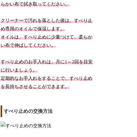
らかい布で拭き取ってください。
クリーナーで汚れを落とした後は、すべり止
め専用のオイルで保湿します。
オイルは、すべり止めに少量つけて、柔らか
い布で伸ばしてください。
すべり止めのお手入れは、月に1～2回を目安
に行いましょう。
定期的なお手入れをすることで、すべり止め
を長持ちさせることができます。
すべり止めの交換方法