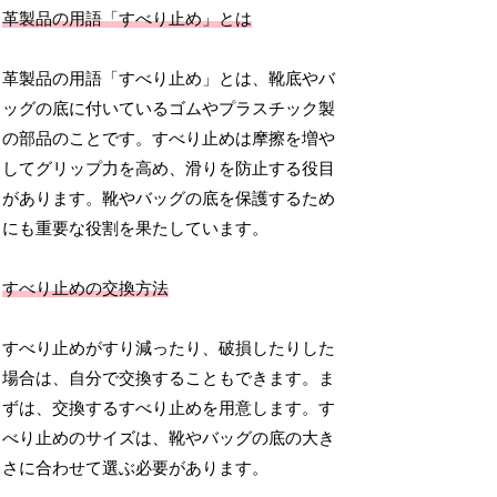
革製品の用語「すべり止め」とは
革製品の用語「すべり止め」とは、靴底やバ
ッグの底に付いているゴムやプラスチック製
の部品のことです。すべり止めは摩擦を増や
してグリップ力を高め、滑りを防止する役目
があります。靴やバッグの底を保護するため
にも重要な役割を果たしています。
すべり止めの交換方法
すべり止めがすり減ったり、破損したりした
場合は、自分で交換することもできます。ま
ずは、交換するすべり止めを用意します。す
べり止めのサイズは、靴やバッグの底の大き
さに合わせて選ぶ必要があります。