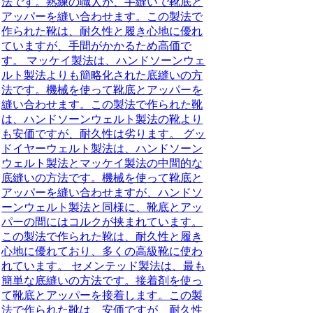
法です。熟練の職人が、手縫いで靴底と
アッパーを縫い合わせます。この製法で
作られた靴は、耐久性と履き心地に優れ
ていますが、手間がかかるため高価で
す。 マッケイ製法は、ハンドソーンウェ
ルト製法よりも簡略化された底縫いの方
法です。機械を使って靴底とアッパーを
縫い合わせます。この製法で作られた靴
は、ハンドソーンウェルト製法の靴より
も安価ですが、耐久性は劣ります。 グッ
ドイヤーウェルト製法は、ハンドソーン
ウェルト製法とマッケイ製法の中間的な
底縫いの方法です。機械を使って靴底と
アッパーを縫い合わせますが、ハンドソ
ーンウェルト製法と同様に、靴底とアッ
パーの間にはコルクが挟まれています。
この製法で作られた靴は、耐久性と履き
心地に優れており、多くの高級靴に使わ
れています。 セメンテッド製法は、最も
簡単な底縫いの方法です。接着剤を使っ
て靴底とアッパーを接着します。この製
法で作られた靴は、安価ですが、耐久性