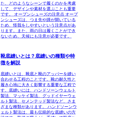
た、どのようなシーンで履くのかを考慮
して、デザインや素材を選ぶことも重要
です。 オープンシューズの注意点 オープ
ンシューズは、つま先や踵が開いている
ため、怪我をしやすいという注意点があ
ります。また、雨の日は履くことができ
ないため、天候にも注意が必要です。
靴底縫いとは？底縫いの種類や特
徴を解説
底縫いとは、靴底と靴のアッパーを縫い
合わせる工程のことです。靴の耐久性と
履き心地に大きく影響する重要な工程で
す。底縫いには、ハンドソーンウェルト
製法、マッケイ製法、グッドイヤーウェ
ルト製法、セメンテッド製法など、さま
ざまな種類があります。 ハンドソーンウ
ェルト製法は、最も伝統的な底縫いの方