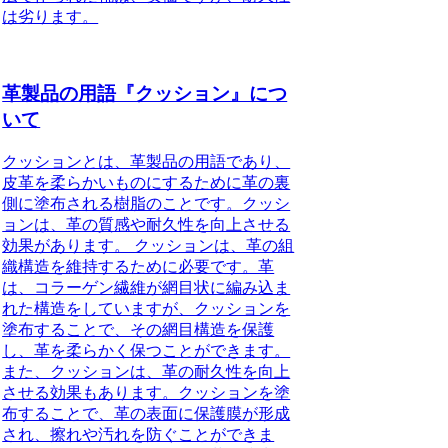
は劣ります。
革製品の用語『クッション』につ
いて
クッションとは、革製品の用語であり、
皮革を柔らかいものにするために革の裏
側に塗布される樹脂のことです。クッシ
ョンは、革の質感や耐久性を向上させる
効果があります。 クッションは、革の組
織構造を維持するために必要です。革
は、コラーゲン繊維が網目状に編み込ま
れた構造をしていますが、クッションを
塗布することで、その網目構造を保護
し、革を柔らかく保つことができます。
また、クッションは、革の耐久性を向上
させる効果もあります。クッションを塗
布することで、革の表面に保護膜が形成
され、擦れや汚れを防ぐことができま