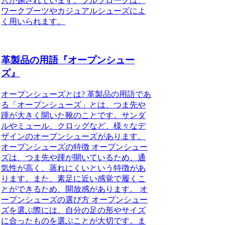
穴が施されています。フルブローグは、
ワークブーツやカジュアルシューズによ
く用いられます。
革製品の用語『オープンシュー
ズ』
オープンシューズとは? 革製品の用語であ
る「オープンシューズ」とは、つま先や
踵が大きく開いた靴のことです。サンダ
ルやミュール、クロッグなど、様々なデ
ザインのオープンシューズがあります。
オープンシューズの特徴 オープンシュー
ズは、つま先や踵が開いているため、通
気性が高く、蒸れにくいという特徴があ
ります。また、素足に近い感覚で履くこ
とができるため、開放感があります。 オ
ープンシューズの選び方 オープンシュー
ズを選ぶ際には、自分の足の形やサイズ
に合ったものを選ぶことが大切です。ま