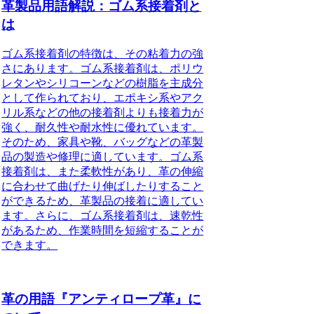
革製品用語解説：ゴム系接着剤と
は
ゴム系接着剤の特徴は、その粘着力の強
さにあります。ゴム系接着剤は、ポリウ
レタンやシリコーンなどの樹脂を主成分
として作られており、エポキシ系やアク
リル系などの他の接着剤よりも接着力が
強く、耐久性や耐水性に優れています。
そのため、家具や靴、バッグなどの革製
品の製造や修理に適しています。ゴム系
接着剤は、また柔軟性があり、革の伸縮
に合わせて曲げたり伸ばしたりすること
ができるため、革製品の接着に適してい
ます。さらに、ゴム系接着剤は、速乾性
があるため、作業時間を短縮することが
できます。
革の用語『アンティロープ革』に