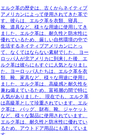
エルク革の歴史は、古くからネイティブ
アメリカンによって使用されてきた革で
す。彼らは、エルク革を衣類、寝具、
靴、道具など、様々な用途に使用してき
ました。エルク革は、耐久性と防水性に
優れているため、厳しい自然環境の中で
生活するネイティブアメリカンにとっ
て、なくてはならない素材でした。 ヨー
ロッパ人が北アメリカに到来した後、エ
ルク革は彼らにもすぐに人気となりまし
た。ヨーロッパ人たちは、エルク革を衣
類、靴、家具など、様々な用途に使用し
ました。エルク革は、高級感と耐久性を
兼ね備えているため、富裕層の間で特に
人気がありました。 現在でも、エルク革
は高級革として珍重されています。エル
ク革は、バッグ、財布、靴、ジャケット
など、様々な製品に使用されています。
エルク革は、耐久性と防水性に優れてい
るため、アウトドア用品にも適していま
す。