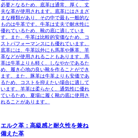
必要となるため、底革は通常、厚く、丈
夫な革が使用されます。底革にはさまざ
まな種類があり、その中で最も一般的な
ものは牛革です。牛革は丈夫で耐水性に
優れているため、靴の底に適していま
す。また、牛革は比較的安価なため、コ
ストパフォーマンスにも優れています。
底革には、牛革以外にも馬革や豚革、羊
革などが使用されることもあります。馬
革は牛革よりも軽く、しなやかであるた
め、履き心地の良い靴を作ることができ
ます。また、豚革は牛革よりも安価であ
るため、コストを抑えたい場合に適して
います。羊革は柔らかく、通気性に優れ
ているため、夏場に履く靴の底に使用さ
れることがあります。
エルク革：高級感と耐久性を兼ね
備えた革