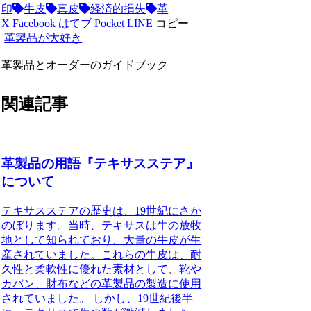
印
牛皮
真皮
経済的損失
革
X
Facebook
はてブ
Pocket
LINE
コピー
革製品が大好き
革製品とオーダーのガイドブック
関連記事
革製品の用語『テキサスステア』
について
テキサスステアの歴史は、19世紀にさか
のぼります。当時、テキサスは牛の放牧
地として知られており、大量の牛皮が生
産されていました。これらの牛皮は、耐
久性と柔軟性に優れた素材として、靴や
カバン、財布などの革製品の製造に使用
されていました。 しかし、19世紀後半