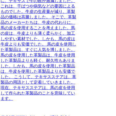
に、テキサスで牛の数が激減しました。
これは、干ばつや病気などの要因による
ものでした。牛皮の生産量が減り、革製
品の価格は高騰しました。 そこで、革製
品のメーカーたちは、牛皮の代わりに、
馬の皮を使用することを考えました。馬
の皮は、牛皮よりも薄く柔らかく、加工
しやすい素材でした。しかも、馬の皮は
牛皮よりも安価でした。 馬の皮を使用し
た革製品は、すぐに人気を博しました。
馬の皮を使用した革製品は、牛皮を使用
した革製品よりも軽く、耐久性もありま
した。しかも、馬の皮を使用した革製品
は、牛皮を使用した革製品よりも安価で
した。 こうして、テキサスステアは、革
製品の用語として定着していきました。
現在、テキサスステアは、馬の皮を使用
して作られた革製品のことを意味してい
ます。