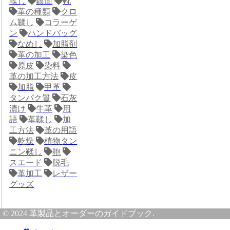
鞣し
銀面
靴
革の種類
クロ
ム鞣し
コラーゲ
ン
ハンドバッグ
なめし
加脂剤
革の加工
染色
原皮
染料
革の加工方法
皮
加脂
甲革
タンパク質
石灰
漬け
牛革
用
語
革鞣し
加
工方法
革の用語
乾燥
植物タン
ニン鞣し
鞄
スエード
脱毛
革加工
レザー
グッズ
© 2024 革製品とオーダーのガイドブック.