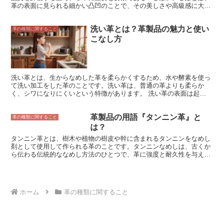
革の表面に見られる細かい凸凹のことで、その美しさや高級感に大き
く影響します。しぼの美しさは、その大きさや形、均一性によって決
まります。 一般的に、しぼが大きいほど高級感が増し、また、しぼ
洗い革とは？革製品の魅力と使い
が均一に分布しているほど美しさが増します。しぼは、革の製造工程
革の種類に関すること
の中で、タンニンなどの薬品を使用することで ایجادされます。タン
こなし方
ニンは、革の表面にシワを作ることで、しぼを生み出します。しぼの
大きさは、タンニンの濃度や作用時間を調整することでコントロール
することができます。 しぼは、革製品の耐久性にも影響します。し
ぼがある革は、摩擦や傷に強く、また、シミや汚れも目立ちにくいと
いう特徴があります。そのため、革靴やバッグなどの、日常的に使用
洗い革とは、生からなめした革を柔らかくするため、水や酵素を使っ
する革製品には、しぼのある革が好まれます。
て洗い加工をした革のことです。洗い革は、普通の革よりも柔らか
く、シワになりにくいという特徴があります。 洗い革の表面は起毛
しており、なめらかで優しい手触りです。洗い革は、バッグや靴、財
布などの様々な革製品に使用されています。洗い革製の革製品は、使
革製品の用語『タンニン革』と
い込むほどに味が出て、風合いが増していくのも魅力です。 洗い革
革の種類に関すること
は、普通の革よりも水に強く、汚れにくいという特徴もあります。そ
は？
のため、雨の日でも気兼ねなく着ることができます。また、洗い革は
タンニン革とは、樹木や植物の樹皮や幹に含まれるタンニンをなめし
軽いので、持ち運びに便利です。
剤として使用して作られる革のことです。タンニンなめしは、古くか
ら伝わる伝統的ななめし方法のひとつで、革に強度と耐久性を与える
ことで知られています。タンニンは、革のコラーゲン繊維と結合する
ことで革を硬くし、水や汚れに強くします。また、タンニンには抗菌
作用や防腐作用があるため、タンニン革は傷みにくく、長持ちすると
言われています。 タンニン革は、そのなめし方法によって、2つの種
ホーム
革の種類に関すること
類に分けられます。ひとつは、槽（ふね）を使って革をなめす槽なめ
し、もうひとつは、ドラムを使って革をなめすドラムなめしです。槽
なめしは、革を槽に浸し、そこにタンニンなめし剤を加えてなめして
いきます。ドラムなめしは、革をドラムに入れて、そこにタンニンな