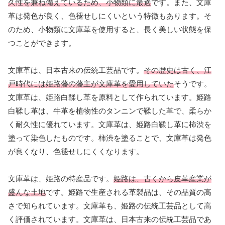
久性を兼ね備えているため、小物類に最適
です。また、文庫
革は発色が良く、色褪せしにくいという特徴もあります。そ
のため、小物類に文庫革を使用すると、長く美しい状態を保
つことができます。
文庫革は、日本古来の伝統工芸品です。
その歴史は古く、江
戸時代には姫路藩の藩主が文庫革を愛用していた
そうです。
文庫革は、姫路白鞣し革を原料として作られています。姫路
白鞣し革は、牛革を植物性のタンニンで鞣した革で、柔らか
く耐久性に優れています。文庫革は、姫路白鞣し革に柿渋を
塗って染色したものです。柿渋を塗ることで、文庫革は発色
が良くなり、色褪せしにくくなります。
文庫革は、姫路の特産品です。
姫路は、古くから皮革産業が
盛んな土地
です。姫路で生産される革製品は、その品質の高
さで知られています。文庫革も、姫路の伝統工芸品として高
く評価されています。文庫革は、日本古来の伝統工芸品であ