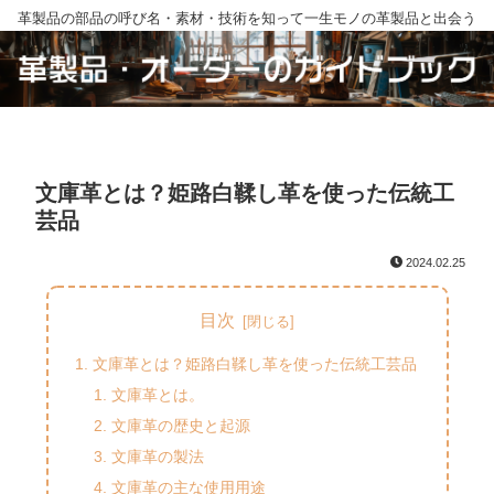
革製品の部品の呼び名・素材・技術を知って一生モノの革製品と出会う
文庫革とは？姫路白鞣し革を使った伝統工
芸品
2024.02.25
目次
文庫革とは？姫路白鞣し革を使った伝統工芸品
文庫革とは。
文庫革の歴史と起源
文庫革の製法
文庫革の主な使用用途