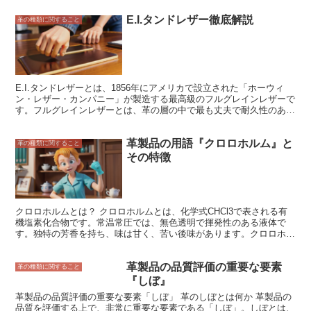
プは、木材を細かく砕いて繊維状にしたもので、パルプ繊維の主成分
E.I.タンドレザー徹底解説
はセルロースです。一方、ポリエステルは、石油を原料とした合成樹
革の種類に関すること
脂で、樹脂繊維の主成分はポリエチレンテレフタラート（PET）で
す。パルピーハイドは、パルプ繊維と樹脂繊維を混合して作られ、パ
ルプ繊維の風合いと樹脂繊維の強度を併せ持っています。
E.I.タンドレザーとは、1856年にアメリカで設立された「ホーウィ
ン・レザー・カンパニー」が製造する最高級のフルグレインレザーで
す。フルグレインレザーとは、革の層の中で最も丈夫で耐久性のある
表皮部分のみを使用した革のこと。 E.I.タンドレザーは、牛の原皮を
タンニンで鞣し、専用のドラムに入れてじっくりと回転させること
革製品の用語『クロロホルム』と
で、繊維をほぐし、柔軟性と耐久性を高めたレザーです。タンニン鞣
革の種類に関すること
しは、植物由来のタンニンを使用するため、革に自然な風合いと経年
その特徴
変化を楽しむことができます。 E.I.タンドレザーは、その品質の高さ
から、高級靴やバッグ、財布などの革製品に使用されています。ま
た、その耐久性と柔軟性から、アウトドア用品にも多く使用されてい
ます。 E.I.タンドレザーを使用することで、革製品に高級感と耐久性
を持たせることができます。また、経年変化を楽しむことができるた
クロロホルムとは？ クロロホルムとは、化学式CHCl3で表される有
め、長く愛用することができるのが特徴です。
機塩素化合物です。常温常圧では、無色透明で揮発性のある液体で
す。独特の芳香を持ち、味は甘く、苦い後味があります。クロロホル
ムは、1831年にドイツの医師、ユストゥス・フォン・リービッヒに
よって初めて合成されました。リービッヒは、クロロホルムに麻酔作
革製品の品質評価の重要な要素
用があることを発見し、1847年に外科手術中に麻酔薬として使用し
革の種類に関すること
ました。クロロホルムは、その後、エーテルや亜酸化窒素とともに、
『しぼ』
麻酔薬として広く使用されましたが、心臓毒性があることが判明し、
革製品の品質評価の重要な要素「しぼ」 革のしぼとは何か 革製品の
1960年代以降、麻酔薬としては使用されなくなりました。
品質を評価する上で、非常に重要な要素である「しぼ」。しぼとは、