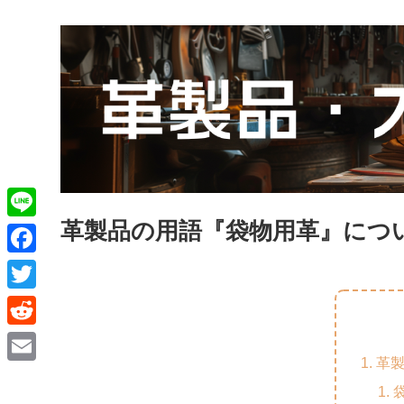
革製品の用語『袋物用革』につ
L
i
F
n
a
T
e
c
w
R
e
i
革
e
E
b
t
d