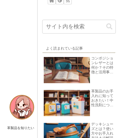
よく読まれている記事
コンポジショ
ンレザーとは
何か？その特
徴と活用事例
を紹介
革製品のお手
入れに知って
おきたい！中
性洗剤につい
て
デッキシュー
革製品を知りたい
ズとは？使い
方やお手入れ