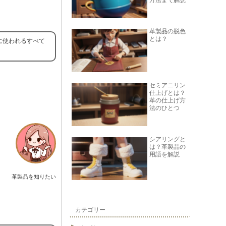
方法まで解説
革製品の脱色
とは？
に使われるすべて
セミアニリン
仕上げとは？
革の仕上げ方
法のひとつ
シアリングと
は？革製品の
用語を解説
革製品を知りたい
カテゴリー