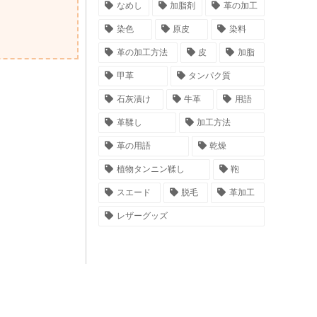
なめし
加脂剤
革の加工
染色
原皮
染料
革の加工方法
皮
加脂
甲革
タンパク質
石灰漬け
牛革
用語
革鞣し
加工方法
革の用語
乾燥
植物タンニン鞣し
鞄
スエード
脱毛
革加工
レザーグッズ