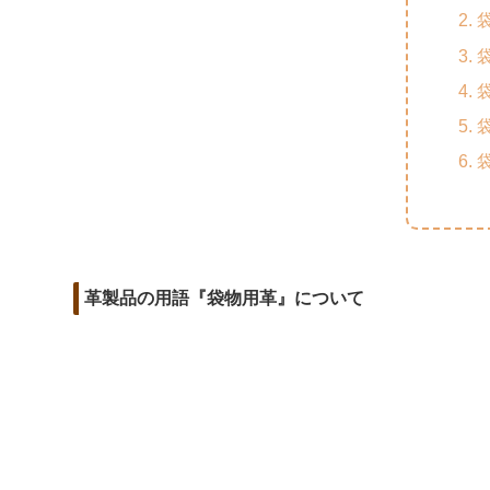
m
o
t
d
a
o
e
i
i
k
r
t
l
革製品の用語『袋物用革』について