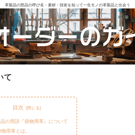
革製品の部品の呼び名・素材・技術を知って一生モノの革製品と出会う
いて
目次
製品の用語『袋物用革』について
袋物用革とは。