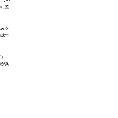
いに整
込みを
完成で
げ」
情が異