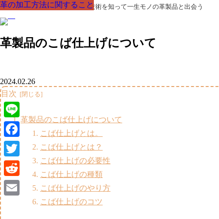
革の加工方法に関すること
革の加工方法に関すること
革の加工方法に関すること
革の加工方法に関すること
革の加工方法に関すること
革の加工方法に関すること
革の加工方法に関すること
革製品の部品の呼び名・素材・技術を知って一生モノの革製品と出会う
革製品のこば仕上げについて
2024.02.26
目次
革製品のこば仕上げについて
Line
こば仕上げとは。
Facebook
こば仕上げとは？
こば仕上げの必要性
Twitter
こば仕上げの種類
Reddit
こば仕上げのやり方
こば仕上げのコツ
Email