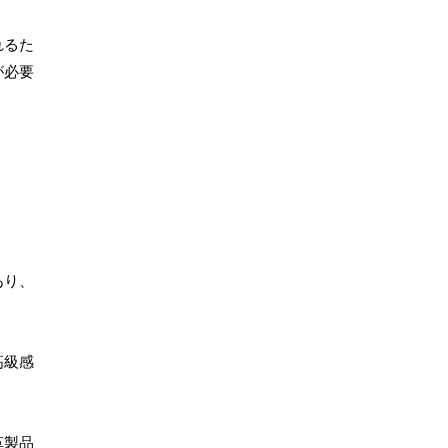
れるた
が必要
あり、
高級感
革製品