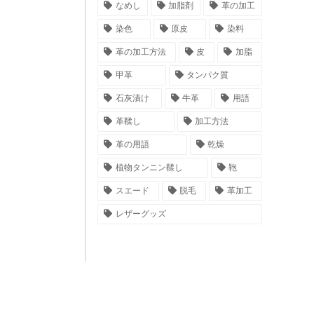
なめし
加脂剤
革の加工
染色
原皮
染料
革の加工方法
皮
加脂
甲革
タンパク質
石灰漬け
牛革
用語
革鞣し
加工方法
革の用語
乾燥
植物タンニン鞣し
鞄
スエード
脱毛
革加工
レザーグッズ