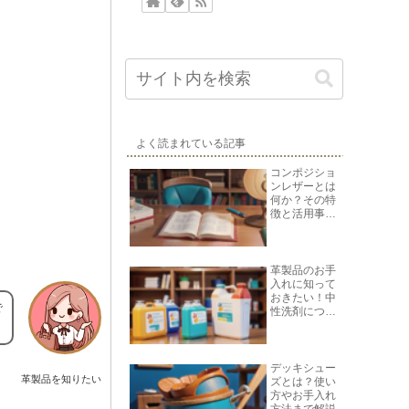
よく読まれている記事
コンポジショ
ンレザーとは
何か？その特
徴と活用事例
を紹介
革製品のお手
入れに知って
おきたい！中
で
性洗剤につい
て
デッキシュー
革製品を知りたい
ズとは？使い
方やお手入れ