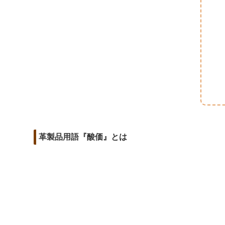
m
o
t
d
a
o
e
i
i
k
r
t
l
革製品用語『酸価』とは