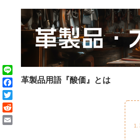
革製品用語『酸価』とは
L
i
F
n
a
T
e
c
w
R
e
i
e
E
b
t
d