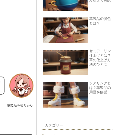
方法まで解説
革製品の脱色
とは？
セミアニリン
仕上げとは？
革の仕上げ方
法のひとつ
で
シアリングと
は？革製品の
用語を解説
革製品を知りたい
カテゴリー