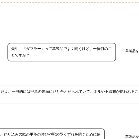
先生、『ダブラー』って革製品でよく聞くけど、一体何のこ
革製品を
とですか？
とだよ。一般的には甲革の裏面に貼り合わせられていて、ネルや不織布が使われるこ
、釣り込みの際の甲革の伸びや靴の型くずれを防ぐために使
革製品を