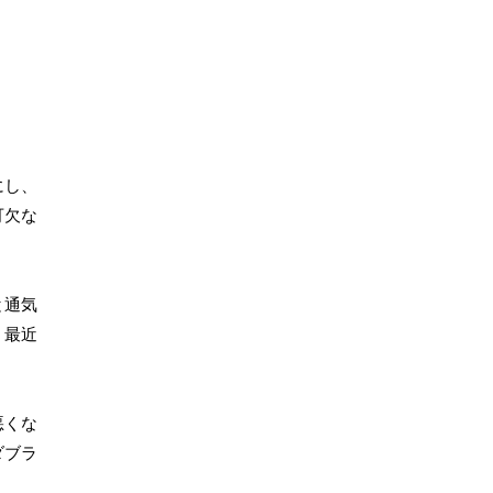
にし、
可欠な
と通気
。最近
悪くな
ダブラ