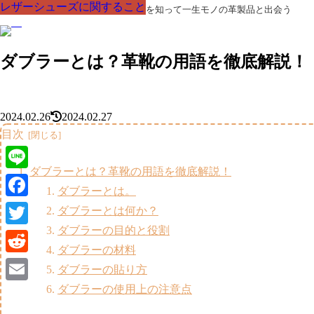
レザーシューズに関すること
レザーシューズに関すること
レザーシューズに関すること
レザーシューズに関すること
レザーシューズに関すること
レザーシューズに関すること
レザーシューズに関すること
革製品の部品の呼び名・素材・技術を知って一生モノの革製品と出会う
ダブラーとは？革靴の用語を徹底解説！
2024.02.26
2024.02.27
目次
ダブラーとは？革靴の用語を徹底解説！
Line
ダブラーとは。
Facebook
ダブラーとは何か？
ダブラーの目的と役割
Twitter
ダブラーの材料
Reddit
ダブラーの貼り方
ダブラーの使用上の注意点
Email