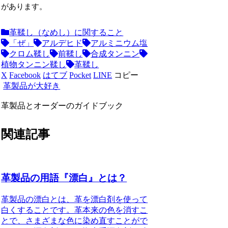
があります。
革鞣し（なめし）に関すること
「ぜ」
アルデヒド
アルミニウム塩
クロム鞣し
前鞣し
合成タンニン
植物タンニン鞣し
革鞣し
X
Facebook
はてブ
Pocket
LINE
コピー
革製品が大好き
革製品とオーダーのガイドブック
関連記事
革製品の用語『漂白』とは？
革製品の漂白とは、革を漂白剤を使って
白くすることです。革本来の色を消すこ
とで、さまざまな色に染め直すことがで