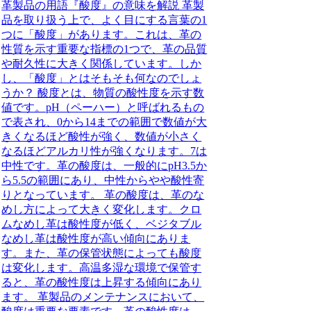
革製品の用語『酸度』の意味を解説 革製
品を取り扱う上で、よく目にする言葉の1
つに「酸度」があります。これは、革の
性質を示す重要な指標の1つで、革の品質
や耐久性に大きく関係しています。しか
し、「酸度」とはそもそも何なのでしょ
うか？ 酸度とは、物質の酸性度を示す数
値です。pH（ペーハー）と呼ばれるもの
で表され、0から14までの範囲で数値が大
きくなるほど酸性が強く、数値が小さく
なるほどアルカリ性が強くなります。7は
中性です。革の酸度は、一般的にpH3.5か
ら5.5の範囲にあり、中性からやや酸性寄
りとなっています。 革の酸度は、革のな
めし方によって大きく変化します。クロ
ムなめし革は酸性度が低く、ベジタブル
なめし革は酸性度が高い傾向にありま
す。また、革の保管状態によっても酸度
は変化します。高温多湿な環境で保管す
ると、革の酸性度は上昇する傾向にあり
ます。 革製品のメンテナンスにおいて、