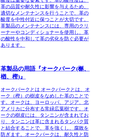
酸度は重要な要素です。革の酸性度は、
革の品質や耐久性に影響を与えるため、
適切なメンテナンスを行うことで、革の
酸度を中性付近に保つことが大切です。
革製品のメンテナンスには、専用のクリ
ーナーやコンディショナーを使用し、革
の酸性を中和して革の劣化を防ぐ必要が
あります。
革製品の用語『オークバーク(槲、
楢、樫)』
オークバークとは オークバークとは、オ
ーク（樫）の樹皮をなめした革のことで
す。オークは、ヨーロッパ、アジア、北
アメリカに分布する常緑広葉樹です。オ
ークの樹皮には、タンニンが含まれてお
り、タンニンは革に含まれるタンパク質
と結合することで、革を強くし、腐敗を
防ぎます。オークバークは、耐久性と防