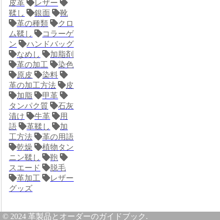
皮革
レザー
鞣し
銀面
靴
革の種類
クロ
ム鞣し
コラーゲ
ン
ハンドバッグ
なめし
加脂剤
革の加工
染色
原皮
染料
革の加工方法
皮
加脂
甲革
タンパク質
石灰
漬け
牛革
用
語
革鞣し
加
工方法
革の用語
乾燥
植物タン
ニン鞣し
鞄
スエード
脱毛
革加工
レザー
グッズ
© 2024 革製品とオーダーのガイドブック.