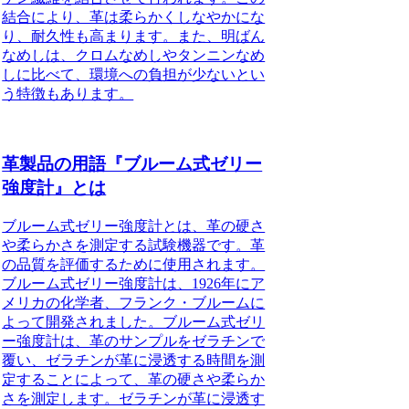
結合により、革は柔らかくしなやかにな
り、耐久性も高まります。また、明ばん
なめしは、クロムなめしやタンニンなめ
しに比べて、環境への負担が少ないとい
う特徴もあります。
革製品の用語『ブルーム式ゼリー
強度計』とは
ブルーム式ゼリー強度計とは、革の硬さ
や柔らかさを測定する試験機器です。革
の品質を評価するために使用されます。
ブルーム式ゼリー強度計は、1926年にア
メリカの化学者、フランク・ブルームに
よって開発されました。ブルーム式ゼリ
ー強度計は、革のサンプルをゼラチンで
覆い、ゼラチンが革に浸透する時間を測
定することによって、革の硬さや柔らか
さを測定します。ゼラチンが革に浸透す