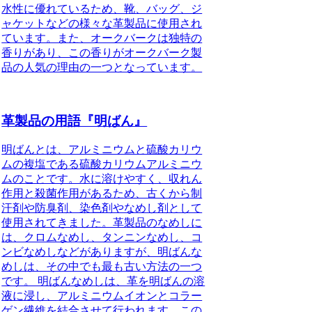
水性に優れているため、靴、バッグ、ジ
ャケットなどの様々な革製品に使用され
ています。また、オークバークは独特の
香りがあり、この香りがオークバーク製
品の人気の理由の一つとなっています。
革製品の用語『明ばん』
明ばんとは、アルミニウムと硫酸カリウ
ムの複塩である硫酸カリウムアルミニウ
ムのことです。水に溶けやすく、収れん
作用と殺菌作用があるため、古くから制
汗剤や防臭剤、染色剤やなめし剤として
使用されてきました。革製品のなめしに
は、クロムなめし、タンニンなめし、コ
ンビなめしなどがありますが、明ばんな
めしは、その中でも最も古い方法の一つ
です。 明ばんなめしは、革を明ばんの溶
液に浸し、アルミニウムイオンとコラー
ゲン繊維を結合させて行われます。この