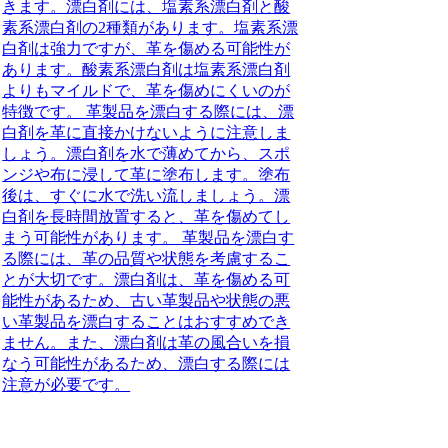
きます。漂白剤には、塩素系漂白剤と酸
素系漂白剤の2種類があります。塩素系漂
白剤は強力ですが、革を傷める可能性が
あります。酸素系漂白剤は塩素系漂白剤
よりもマイルドで、革を傷めにくいのが
特徴です。 革製品を漂白する際には、漂
白剤を革に直接かけないように注意しま
しょう。漂白剤を水で薄めてから、スポ
ンジや布に浸して革に塗布します。塗布
後は、すぐに水で洗い流しましょう。漂
白剤を長時間放置すると、革を傷めてし
まう可能性があります。 革製品を漂白す
る際には、革の品質や状態を考慮するこ
とが大切です。漂白剤は、革を傷める可
能性があるため、古い革製品や状態の悪
い革製品を漂白することはおすすめでき
ません。また、漂白剤は革の風合いを損
なう可能性があるため、漂白する際には
注意が必要です。