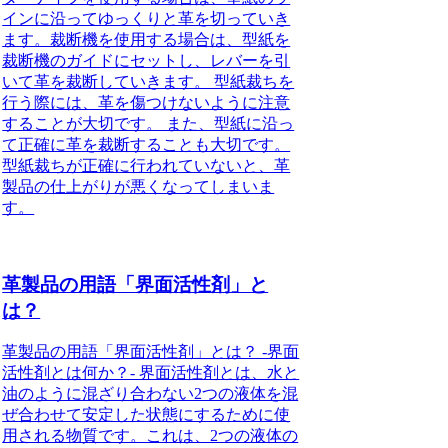
インに沿ってゆっくりと革を切っていき
ます。裁断機を使用する場合は、型紙を
裁断機のガイドにセットし、レバーを引
いて革を裁断していきます。 型紙裁ちを
行う際には、革を傷つけないように注意
することが大切です。 また、型紙に沿っ
て正確に革を裁断することも大切です。
型紙裁ちが正確に行われていないと、革
製品の仕上がりが悪くなってしまいま
す。
革製品の用語「界面活性剤」と
は？
革製品の用語「界面活性剤」とは？ -界面
活性剤とは何か？- 界面活性剤とは、水と
油のように混ざり合わない2つの液体を混
ぜ合わせて安定した状態にするために使
用される物質です。これは、2つの液体の