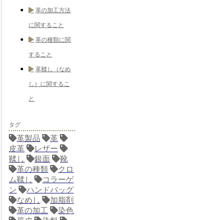
革の加工方法
に関すること
革の種類に関
すること
革鞣し（なめ
し）に関するこ
と
タグ
革製品
革
皮革
レザー
鞣し
銀面
靴
革の種類
クロ
ム鞣し
コラーゲ
ン
ハンドバッグ
なめし
加脂剤
革の加工
染色