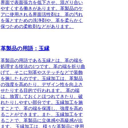
界面で表面張力を低下させ、混ざり合い
やすくする働きがあります。革製品のケ
アに使用される界面活性剤は、革の汚れ
を落とすための洗浄剤や、革を柔らかく
保つための柔軟剤などがあります。
革製品の用語：玉縁
革製品の用語である玉縁とは、革の端を
処理する技法の1つです。革の端を折り曲
げて、そこに別革やステッチなどで装飾
を施したものです。玉縁加工は、革製品
の強度を高めたり、デザイン性を向上さ
せたりする目的で行われます。 革の端
は、放置しておくとほつれてきたり、破
れたりしやすい部分です。玉縁加工を施
すことで、革の端を保護し、強度を高め
ることができます。また、玉縁加工をす
ることで、革製品に立体感や高級感が出
ます。 玉縁加工は、様々な革製品に使用