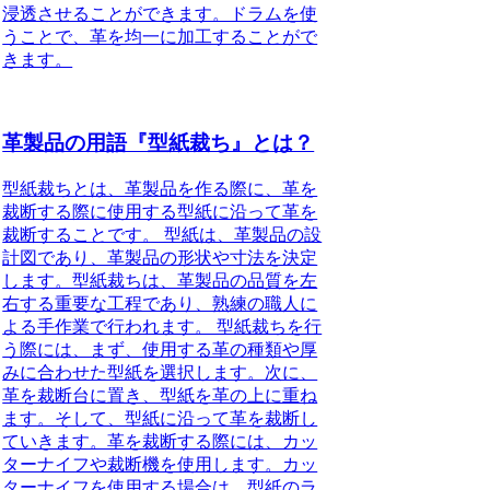
浸透させることができます。ドラムを使
うことで、革を均一に加工することがで
きます。
革製品の用語『型紙裁ち』とは？
型紙裁ちとは、革製品を作る際に、革を
裁断する際に使用する型紙に沿って革を
裁断することです。 型紙は、革製品の設
計図であり、革製品の形状や寸法を決定
します。型紙裁ちは、革製品の品質を左
右する重要な工程であり、熟練の職人に
よる手作業で行われます。 型紙裁ちを行
う際には、まず、使用する革の種類や厚
みに合わせた型紙を選択します。次に、
革を裁断台に置き、型紙を革の上に重ね
ます。そして、型紙に沿って革を裁断し
ていきます。革を裁断する際には、カッ
ターナイフや裁断機を使用します。カッ
ターナイフを使用する場合は、型紙のラ