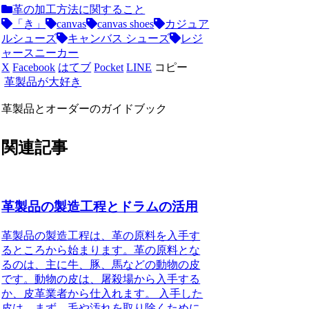
革の加工方法に関すること
「き」
canvas
canvas shoes
カジュア
ルシューズ
キャンバス シューズ
レジ
ャースニーカー
X
Facebook
はてブ
Pocket
LINE
コピー
革製品が大好き
革製品とオーダーのガイドブック
関連記事
革製品の製造工程とドラムの活用
革製品の製造工程は、革の原料を入手す
るところから始まります。革の原料とな
るのは、主に牛、豚、馬などの動物の皮
です。動物の皮は、屠殺場から入手する
か、皮革業者から仕入れます。 入手した
皮は、まず、毛や汚れを取り除くために