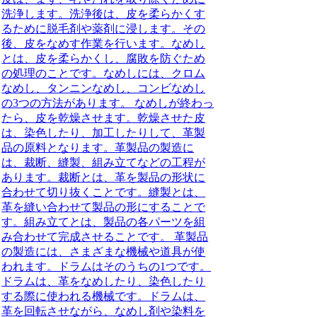
洗浄します。洗浄後は、皮を柔らかくす
るために脱毛剤や薬剤に浸します。その
後、皮をなめす作業を行います。なめし
とは、皮を柔らかくし、腐敗を防ぐため
の処理のことです。なめしには、クロム
なめし、タンニンなめし、コンビなめし
の3つの方法があります。 なめしが終わっ
たら、皮を乾燥させます。乾燥させた皮
は、染色したり、加工したりして、革製
品の原料となります。革製品の製造に
は、裁断、縫製、組み立てなどの工程が
あります。裁断とは、革を製品の形状に
合わせて切り抜くことです。縫製とは、
革を縫い合わせて製品の形にすることで
す。組み立てとは、製品の各パーツを組
み合わせて完成させることです。 革製品
の製造には、さまざまな機械や道具が使
われます。ドラムはそのうちの1つです。
ドラムは、革をなめしたり、染色したり
する際に使われる機械です。ドラムは、
革を回転させながら、なめし剤や染料を