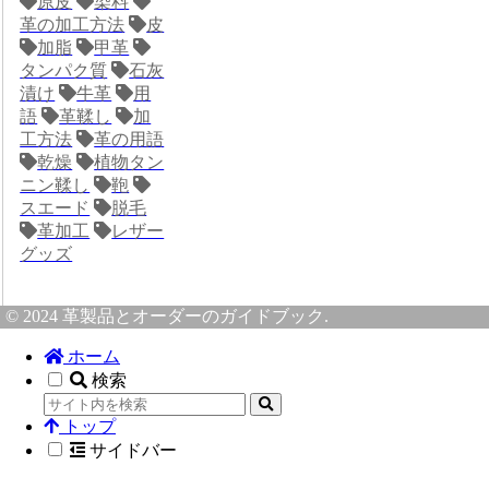
原皮
染料
革の加工方法
皮
加脂
甲革
タンパク質
石灰
漬け
牛革
用
語
革鞣し
加
工方法
革の用語
乾燥
植物タン
ニン鞣し
鞄
スエード
脱毛
革加工
レザー
グッズ
© 2024 革製品とオーダーのガイドブック.
ホーム
検索
トップ
サイドバー