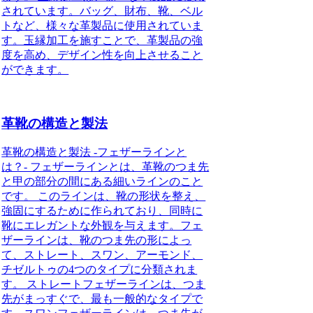
されています。バッグ、財布、靴、ベル
トなど、様々な革製品に使用されていま
す。玉縁加工を施すことで、革製品の強
度を高め、デザイン性を向上させること
ができます。
革靴の構造と製法
革靴の構造と製法 -フェザーラインと
は？- フェザーラインとは、革靴のつま先
と甲の部分の間にある細いラインのこと
です。 このラインは、靴の形状を整え、
強固にするために作られており、同時に
靴にエレガントな外観を与えます。フェ
ザーラインは、靴のつま先の形によっ
て、ストレート、スワン、アーモンド、
チゼルトゥの4つのタイプに分類されま
す。 ストレートフェザーラインは、つま
先がまっすぐで、最も一般的なタイプで