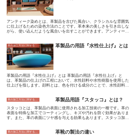
アンティーク染めとは、革製品を古びた風合い、クラシカルな雰囲気
に仕上げるための染色方法のことです。革本来の美しさを引き出しな
がら、使い込んだような風合いを出すことができます。アンティーク
染めは、手作業で行われることが多く、熟練の職人技が求められま
す。 アンティーク染めは、革の種類や状態によって、さまざまな手
革製品の用語『水性仕上げ』とは
法が用いられます。一般的によく知られている方法のひとつが、革の
革の加工方法に関すること
表面をやすりで削り、古びた風合いを出す方法です。また、革を染料
に浸すことで、色を付ける方法もあります。染色後は、革の表面をコ
ーティングして、保護する必要があります。 アンティーク染めは、
革製品に高級感やクラシカルな雰囲気を与えることができます。ま
た、使い込むことで、革の風合いが変化し、より味わい深いアイテム
になります。
革製品の用語『水性仕上げ』とは 革製品の用語『水性仕上げ』と
は、革製品の仕上げの工程において、水性顔料や水性樹脂を使用した
仕上げを指します。顔料とは、色を付ける成分のことで、水性顔料は
水に溶けている顔料のことです。樹脂とは、革の表面に塗布して保護
する成分のことで、水性樹脂は水に溶けている樹脂のことです。 水
革製品用語『スタッコ』とは？
性仕上げとは何か 革製品の仕上げには、水性仕上げの他に、油性仕
革の加工方法に関すること
上げやラッカー仕上げなどがあります。油性仕上げは、油性顔料や油
スタッコとは、革製品の表面に使用される加工技術の一種です。革の
性樹脂を使用した仕上げで、ラッカー仕上げは、ラッカーを塗布して
表面を特殊な加工でコーティングし、キズや汚れを防ぐ効果がありま
仕上げたものです。 水性仕上げは、油性仕上げやラッカー仕上げに
す。また、革の表面にツヤ感を与える効果もあります。スタッコ加工
比べて、革の風合いを損ないにくく、耐久性も高いのが特徴です。ま
は、主に牛革製品に使用されています。牛革は、他の動物の革に比べ
た、水性顔料や水性樹脂は環境に優しい素材であるため、環境への負
て耐久性があり、キズや汚れにも強いのが特徴です。しかし、牛革
荷を軽減することができます。
革靴の製法の違い
は、他の動物の革に比べて表面が硬いため、キズや汚れが目立ちやす
革の加工方法に関すること