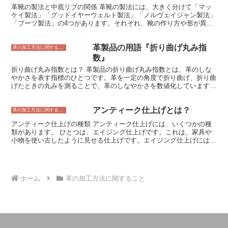
くなります。スタッコ加工は、牛革の表面をコーティングすること
革靴の製法と中底リブの関係 革靴の製法には、大きく分けて「マッ
で、キズや汚れを防ぎ、革の表面にツヤ感を与える効果があります。
ケイ製法」「グッドイヤーウェルト製法」「ノルヴェイジャン製法」
「ブーツ製法」の4つがあります。それぞれ、靴の作り方や形が異な
り、靴の履き心地や耐久性にも違いがあります。 マッケイ製法は、
最もシンプルな製法で、中底と靴底を直接縫い合わせます。中底リブ
革製品の用語『折り曲げ丸み指
は使用しません。この製法で作られた靴は、軽量で柔らかく、履き心
革の加工方法に関すること
地が良いのが特徴です。しかし、耐久性は他の製法に比べて劣りま
数』
す。 グッドイヤーウェルト製法は、中底と靴底の間に中底リブを挟
折り曲げ丸み指数とは？ 革製品の折り曲げ丸み指数とは、革のしな
んで縫い合わせる製法です。中底リブは、靴の強度と耐久性を高める
やかさを表す指標のひとつです。革を一定の角度で折り曲げ、折り曲
役割を果たします。この製法で作られた靴は、マッケイ製法の靴より
げたときの丸みを測ることで、革のしなやかさを数値化しています。
も重く硬くなりますが、耐久性が高く、長持ちします。 ノルヴェイ
折り曲げ丸み指数が高いほど、革はしなやかで柔らかいということに
ジャン製法は、グッドイヤーウェルト製法に似ていますが、中底リブ
なります。 革のしなやかさは、革の製造工程で決まります。革を製
を靴底に直接縫い付けるのではなく、靴底に溝を掘って中底リブを差
アンティーク仕上げとは？
造する際に、革をなめすときに使用する薬品や、革を乾燥させる温度
革の加工方法に関すること
し込み、その後、靴底を縫い合わせる製法です。この製法で作られた
や湿度が、革のしなやかさに影響を与えます。また、革の種類によっ
靴は、グッドイヤーウェルト製法の靴よりもさらに強度と耐久性が高
アンティーク仕上げの種類 アンティーク仕上げには、いくつかの種
ても、しなやかさに違いがあります。たとえば、牛革は豚革よりもし
く、過酷な環境でも使用することができます。 ブーツ製法は、靴底
類があります。 ひとつは、エイジング仕上げです。これは、家具や
なやかである傾向があります。
と靴のアッパーを直接縫い合わせる製法です。中底リブは使用しませ
小物を使い古したように見せる仕上げです。エイジング仕上げには、
ん。この製法で作られた靴は、マッケイ製法の靴と同様に軽量で柔ら
さまざまな方法があり、例えば、家具に傷をつけたり、塗装を剥がし
かく、履き心地が良いのが特徴です。しかし、耐久性は他の製法に比
たり、金属を錆びさせたりするなどがあります。 もうひとつは、ヴ
べて劣ります。
ィンテージ仕上げです。これは、家具や小物を古い時代に作られたよ
うに見せる仕上げです。ヴィンテージ仕上げには、さまざまな方法が
ホーム
革の加工方法に関すること
あり、例えば、家具や小物に経年変化による色褪せや汚れを再現した
り、古い塗装を剥がしたり、金属を錆びさせたりするなどがありま
す。 また、シャビー仕上げというものもあります。これは、家具や
小物を使い古してボロボロになったように見せる仕上げです。シャビ
ー仕上げには、さまざまな方法があり、例えば、家具や小物に傷をつ
けたり、塗装を剥がしたり、金属を錆びさせたりするなどがありま