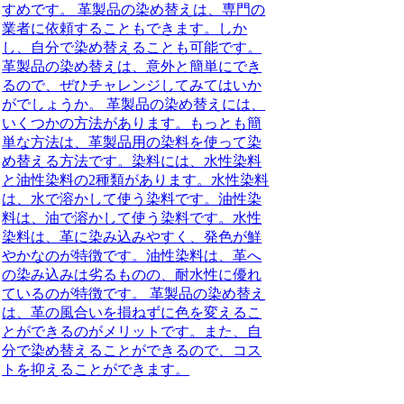
すめです。 革製品の染め替えは、専門の
業者に依頼することもできます。しか
し、自分で染め替えることも可能です。
革製品の染め替えは、意外と簡単にでき
るので、ぜひチャレンジしてみてはいか
がでしょうか。 革製品の染め替えには、
いくつかの方法があります。もっとも簡
単な方法は、革製品用の染料を使って染
め替える方法です。染料には、水性染料
と油性染料の2種類があります。水性染料
は、水で溶かして使う染料です。油性染
料は、油で溶かして使う染料です。水性
染料は、革に染み込みやすく、発色が鮮
やかなのが特徴です。油性染料は、革へ
の染み込みは劣るものの、耐水性に優れ
ているのが特徴です。 革製品の染め替え
は、革の風合いを損ねずに色を変えるこ
とができるのがメリットです。また、自
分で染め替えることができるので、コス
トを抑えることができます。