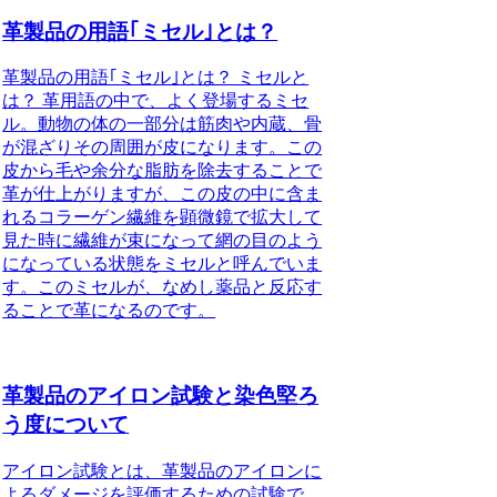
革製品の用語｢ミセル｣とは？
革製品の用語｢ミセル｣とは？ ミセルと
は？ 革用語の中で、よく登場するミセ
ル。動物の体の一部分は筋肉や内蔵、骨
が混ざりその周囲が皮になります。この
皮から毛や余分な脂肪を除去することで
革が仕上がりますが、この皮の中に含ま
れるコラーゲン繊維を顕微鏡で拡大して
見た時に繊維が束になって網の目のよう
になっている状態をミセルと呼んでいま
す。このミセルが、なめし薬品と反応す
ることで革になるのです。
革製品のアイロン試験と染色堅ろ
う度について
アイロン試験とは、革製品のアイロンに
よるダメージを評価するための試験で