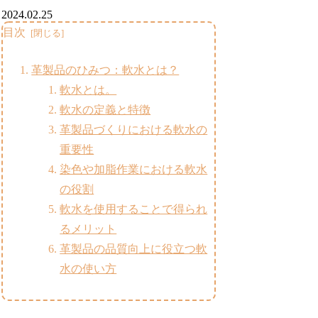
2024.02.25
目次
革製品のひみつ：軟水とは？
軟水とは。
軟水の定義と特徴
革製品づくりにおける軟水の
重要性
染色や加脂作業における軟水
の役割
軟水を使用することで得られ
るメリット
革製品の品質向上に役立つ軟
水の使い方