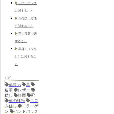
レザーバッグ
に関すること
革の加工方法
に関すること
革の種類に関
すること
革鞣し（なめ
し）に関するこ
と
タグ
革製品
革
皮革
レザー
鞣し
銀面
靴
革の種類
クロ
ム鞣し
コラーゲ
ン
ハンドバッグ