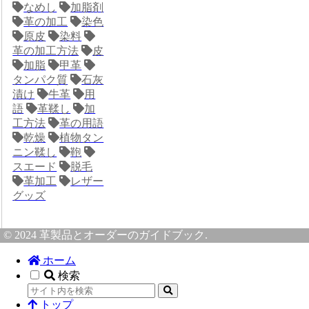
なめし
加脂剤
革の加工
染色
原皮
染料
革の加工方法
皮
加脂
甲革
タンパク質
石灰
漬け
牛革
用
語
革鞣し
加
工方法
革の用語
乾燥
植物タン
ニン鞣し
鞄
スエード
脱毛
革加工
レザー
グッズ
© 2024 革製品とオーダーのガイドブック.
ホーム
検索
トップ