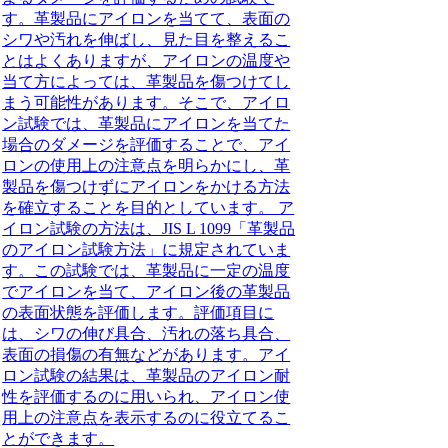
す。革製品にアイロンを当てて、表面の
シワや汚れを伸ばし、見た目を整えるこ
とはよくありますが、アイロンの温度や
当て方によっては、革製品を傷つけてし
まう可能性があります。そこで、アイロ
ン試験では、革製品にアイロンを当てた
場合のダメージを評価することで、アイ
ロンの使用上の注意点を明らかにし、革
製品を傷つけずにアイロンをかける方法
を確立することを目的としています。 ア
イロン試験の方法は、JIS L 1099「革製品
のアイロン試験方法」に規定されていま
す。この試験では、革製品に一定の温度
でアイロンを当て、アイロン後の革製品
の表面状態を評価します。評価項目に
は、シワの伸び具合、汚れの落ち具合、
表面の損傷の有無などがあります。アイ
ロン試験の結果は、革製品のアイロン耐
性を評価するのに用いられ、アイロン使
用上の注意点を表示するのに役立てるこ
とができます。