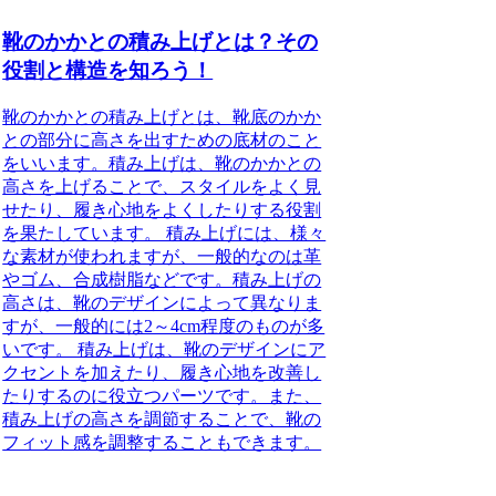
靴のかかとの積み上げとは？その
役割と構造を知ろう！
靴のかかとの積み上げとは、靴底のかか
との部分に高さを出すための底材のこと
をいいます。積み上げは、靴のかかとの
高さを上げることで、スタイルをよく見
せたり、履き心地をよくしたりする役割
を果たしています。 積み上げには、様々
な素材が使われますが、一般的なのは革
やゴム、合成樹脂などです。積み上げの
高さは、靴のデザインによって異なりま
すが、一般的には2～4cm程度のものが多
いです。 積み上げは、靴のデザインにア
クセントを加えたり、履き心地を改善し
たりするのに役立つパーツです。また、
積み上げの高さを調節することで、靴の
フィット感を調整することもできます。