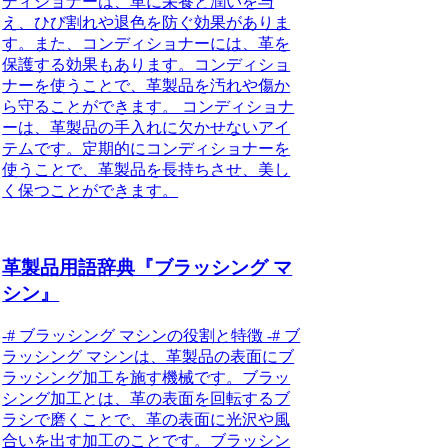
ディショナーは、革に栄養と潤いを与
え、ひび割れや退色を防ぐ効果がありま
す。また、コンディショナーには、革を
保護する効果もあります。コンディショ
ナーを使うことで、革製品を汚れや傷か
ら守ることができます。 コンディショナ
ーは、革製品の手入れに欠かせないアイ
テムです。定期的にコンディショナーを
使うことで、革製品を長持ちさせ、美し
く保つことができます。
革製品用語辞典『ブラッシング マ
シン』
-# ブラッシング マシンの役割と特徴 -# ブ
ラッシング マシンは、革製品の表面にブ
ラッシング加工を施す機械です。ブラッ
シング加工とは、革の表面を回転するブ
ラシで磨くことで、革の表面に光沢や風
合いを出す加工のことです。ブラッシン