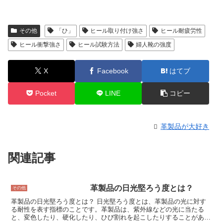
その他
「ひ」
ヒール取り付け強さ
ヒール耐疲労性
ヒール衝撃強さ
ヒール試験方法
婦人靴の強度
X
Facebook
はてブ
Pocket
LINE
コピー
革製品が大好き
関連記事
革製品の日光堅ろう度とは？
その他
革製品の日光堅ろう度とは？ 日光堅ろう度とは、革製品の光に対す
る耐性を表す指標のことです。革製品は、紫外線などの光に当たる
と、変色したり、硬化したり、ひび割れを起こしたりすることがあり