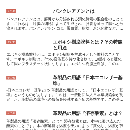
ます。日光堅ろう度が高い革製品であれば、これらの劣化を防ぐこと
ができます。 日光堅ろう度は、JIS規格（日本工業規格）で規定され
パンクレアチンとは
ており、0～8までの9段階で評価されます。0は最も日光に弱く、8は
その他
最も日光に強いことを表します。一般的に、日光堅ろう度が5以上で
パンクレアチンとは、膵臓から分泌される消化酵素の混合物のことで
あれば、日常的な使用で日光による劣化を心配する必要はありませ
す。これらは、膵臓の細胞によって生成され、膵管を通って腸へと分
ん。 日光堅ろう度は、革の種類や加工方法によって異なります。ク
泌されます。パンクレアチンには、蛋白質、脂肪、炭水化物など、さ
ロムなめしの革は、日光に比較的強く、日光堅ろう度は5～6程度で
まざまな食物を分解する酵素が含まれています。 パンクレアチンの
す。一方、タンニンなめしの革は、日光に弱く、日光堅ろう度は3～
主要な酵素には、アミラーゼ、リパーゼ、プロテアーゼが含まれま
4程度です。また、革の表面にコーティングを施すことで、日光堅ろ
エポキシ樹脂塗料とは？その特徴
す。アミラーゼは、でんぷんを分解してブドウ糖に変換する酵素で
その他
う度を高めることができます。 日光堅ろう度の高い革製品を選ぶこ
す。リパーゼは、脂肪を分解して脂肪酸とグリセリンに変換する酵素
と用途
とで、革製品の寿命を延ばし、美しい状態を保つことができます。
です。プロテアーゼは、タンパク質を分解してアミノ酸に変換する酵
エポキシ樹脂塗料とは、エポキシ樹脂を主成分とした塗料のことで
素です。 パンクレアチンは、膵臓がダメージを受けている場合や、
す。エポキシ樹脂は、2つの官能基を持つ化合物で、加熱すると硬化
膵臓の分泌機能が低下している場合に不足することがあります。パン
して固いプラスチック状になります。エポキシ樹脂塗料は、このエポ
クレアチンが不足すると、食物を消化することができなくなり、下痢
キシ樹脂の性質を利用した塗料で、硬化後は塗膜が強く、耐久性に優
や体重減少などの症状が現れます。
れています。 エポキシ樹脂塗料の特徴は、まず、塗膜が硬く、耐久
革製品の用語『日本エコレザー基
性に優れていることです。エポキシ樹脂は、加熱すると硬化して固い
その他
プラスチック状になりますが、この性質を利用して作られたエポキシ
準』
樹脂塗料は、硬化後は塗膜が強く、耐久性に優れています。そのた
-日本エコレザー基準とは- 革製品の用語として、「日本エコレザー基
め、床や壁、機械などの塗装に適しています。 エポキシ樹脂塗料の
準」というものがあります。これは、一般財団法人日本環境協会が制
もう一つの特徴は、耐薬品性に優れていることです。エポキシ樹脂
定した、革製品の環境への負荷を軽減するための基準です。この基準
は、酸やアルカリなどの薬品に強く、耐薬品性に優れています。その
は、革の製造工程で発生する廃棄物や有害物質の削減、革の耐久性や
ため、化学工場や食品工場など、薬品を取り扱う施設の塗装にも適し
安全性、革の製造過程で働く人々の労働環境の改善などを目的として
ています。
革製品の用語『溶存酸素』とは？
います。 日本エコレザー基準は、革の製造工程で発生する廃棄物や
その他
有害物質の削減を目的としています。 革の製造工程では、革をなめ
革製品の用語『溶存酸素』とは？ 溶存酸素とは、水中に溶け込んだ
すために多くの化学薬品が使用され、これらの化学薬品は環境に悪影
酸素のことです。水の溶解度は温度や圧力によって変化し、温度が低
響を及ぼすことがあります。日本エコレザー基準では、革のなめし工