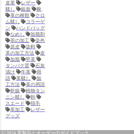
皮革
レザー
鞣し
銀面
靴
革の種類
クロ
ム鞣し
コラーゲ
ン
ハンドバッグ
なめし
加脂剤
革の加工
染色
原皮
染料
革の加工方法
皮
加脂
甲革
タンパク質
石灰
漬け
牛革
用
語
革鞣し
加
工方法
革の用語
乾燥
植物タン
ニン鞣し
鞄
スエード
脱毛
革加工
レザー
グッズ
© 2024 革製品とオーダーのガイドブック.