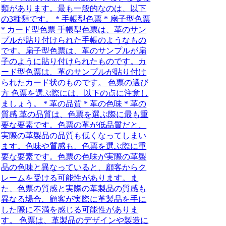
類があります。最も一般的なのは、以下
の3種類です。 * 手帳型色票 * 扇子型色票
* カード型色票 手帳型色票は、革のサン
プルが貼り付けられた手帳のようなもの
です。扇子型色票は、革のサンプルが扇
子のように貼り付けられたものです。カ
ード型色票は、革のサンプルが貼り付け
られたカード状のものです。 色票の選び
方 色票を選ぶ際には、以下の点に注意し
ましょう。 * 革の品質 * 革の色味 * 革の
質感 革の品質は、色票を選ぶ際に最も重
要な要素です。色票の革が低品質だと、
実際の革製品の品質も低くなってしまい
ます。色味や質感も、色票を選ぶ際に重
要な要素です。色票の色味が実際の革製
品の色味と異なっていると、顧客からク
レームを受ける可能性があります。ま
た、色票の質感と実際の革製品の質感も
異なる場合、顧客が実際に革製品を手に
した際に不満を感じる可能性がありま
す。 色票は、革製品のデザインや製造に