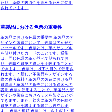
たり、薬物の吸収性を高めるために使用
されています。
革製品における色票の重要性
革製品における色票の重要性 革製品のデ
ザインや製造において、色票は欠かせな
いツールです。色票とは、革のサンプル
を貼り付けたカードのことです。通常
は、同じ色調の革が並べて貼られてお
り、色味や質感の違いを比較することが
できます。 色票は、以下の目的で使用さ
れます。 * 新しい革製品をデザインする
際の参考資料 * 革製品の製造における品
質管理 * 革製品の販売における顧客への
説明 色票を使用することで、革製品のデ
ザインや製造におけるミスを防ぐことが
できます。また、顧客に革製品の色味や
質感の違いを説明する際にも役立ちま
す。 色票の種類 色票には、さまざまな種