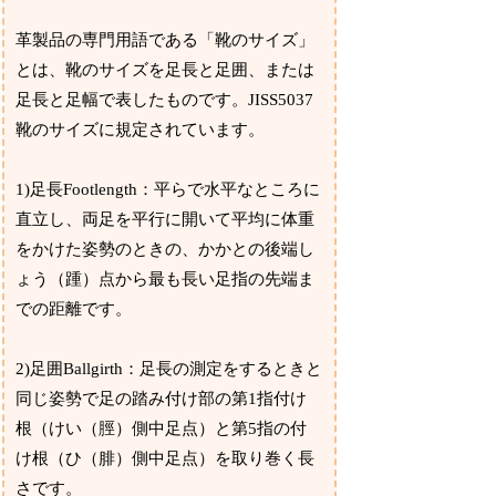
革製品の専門用語である「靴のサイズ」
とは、靴のサイズを足長と足囲、または
足長と足幅で表したものです。JISS5037
靴のサイズに規定されています。
1)足長Footlength：平らで水平なところに
直立し、両足を平行に開いて平均に体重
をかけた姿勢のときの、かかとの後端し
ょう（踵）点から最も長い足指の先端ま
での距離です。
2)足囲Ballgirth：足長の測定をするときと
同じ姿勢で足の踏み付け部の第1指付け
根（けい（脛）側中足点）と第5指の付
け根（ひ（腓）側中足点）を取り巻く長
さです。