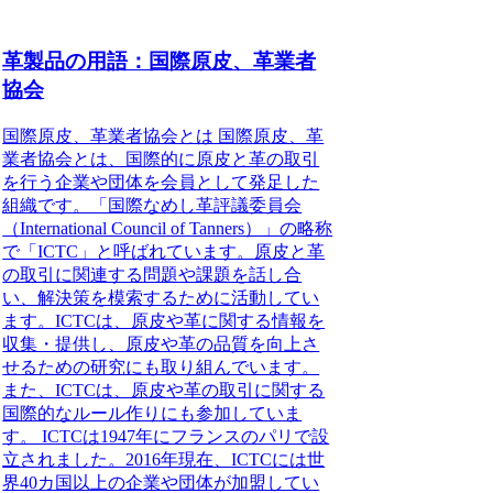
革製品の用語：国際原皮、革業者
協会
国際原皮、革業者協会とは 国際原皮、革
業者協会とは、国際的に原皮と革の取引
を行う企業や団体を会員として発足した
組織です。「国際なめし革評議委員会
（International Council of Tanners）」の略称
で「ICTC」と呼ばれています。原皮と革
の取引に関連する問題や課題を話し合
い、解決策を模索するために活動してい
ます。ICTCは、原皮や革に関する情報を
収集・提供し、原皮や革の品質を向上さ
せるための研究にも取り組んでいます。
また、ICTCは、原皮や革の取引に関する
国際的なルール作りにも参加していま
す。 ICTCは1947年にフランスのパリで設
立されました。2016年現在、ICTCには世
界40カ国以上の企業や団体が加盟してい