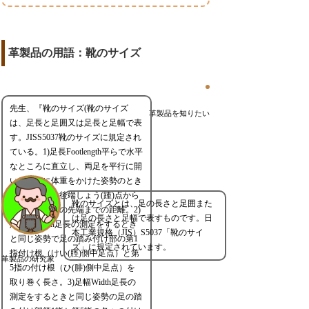
革製品の用語：靴のサイズ
先生、『靴のサイズ(靴のサイズ
革製品を知りたい
は、足長と足囲又は足長と足幅で表
す。JISS5037靴のサイズに規定され
ている。1)足長Footlength平らで水平
なところに直立し、両足を平行に開
いて平均に体重をかけた姿勢のとき
の、かかとの後端しょう(踵)点から
靴のサイズとは、足の長さと足囲また
最も長い足指の先端までの距離。2)
は足の長さと足幅で表すものです。日
足囲Ballgirth足長の測定をするとき
本工業規格（JIS）S5037「靴のサイ
と同じ姿勢で足の踏み付け部の第1
ズ」に規定されています。
指付け根（けい(脛)側中足点）と第
革製品の研究家
5指の付け根（ひ(腓)側中足点）を
取り巻く長さ。3)足幅Width足長の
測定をするときと同じ姿勢の足の踏