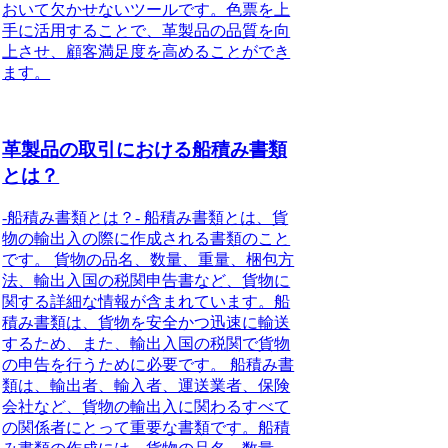
おいて欠かせないツールです。色票を上
手に活用することで、革製品の品質を向
上させ、顧客満足度を高めることができ
ます。
革製品の取引における船積み書類
とは？
-船積み書類とは？- 船積み書類とは、貨
物の輸出入の際に作成される書類のこと
です。 貨物の品名、数量、重量、梱包方
法、輸出入国の税関申告書など、貨物に
関する詳細な情報が含まれています。船
積み書類は、貨物を安全かつ迅速に輸送
するため、また、輸出入国の税関で貨物
の申告を行うために必要です。 船積み書
類は、輸出者、輸入者、運送業者、保険
会社など、貨物の輸出入に関わるすべて
の関係者にとって重要な書類です。船積