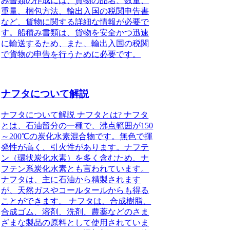
み書類の作成には、貨物の品名、数量、
重量、梱包方法、輸出入国の税関申告書
など、貨物に関する詳細な情報が必要で
す。船積み書類は、貨物を安全かつ迅速
に輸送するため、また、輸出入国の税関
で貨物の申告を行うために必要です。
ナフタについて解説
ナフタについて解説 ナフタとは? ナフタ
とは、石油留分の一種で、沸点範囲が150
～200℃の炭化水素混合物です。無色で揮
発性が高く、引火性があります。ナフテ
ン（環状炭化水素）を多く含むため、ナ
フテン系炭化水素とも言われています。
ナフタは、主に石油から精製されます
が、天然ガスやコールタールからも得る
ことができます。 ナフタは、合成樹脂、
合成ゴム、溶剤、洗剤、農薬などのさま
ざまな製品の原料として使用されていま