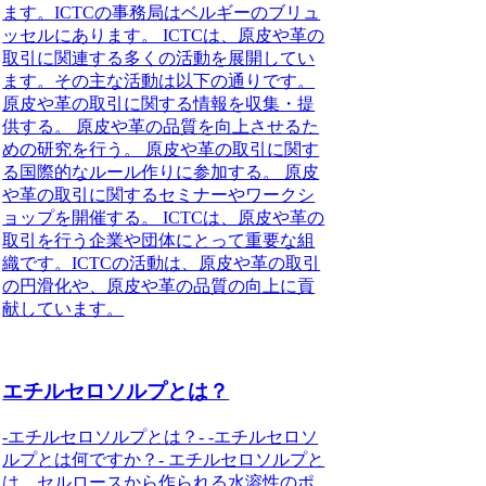
ます。ICTCの事務局はベルギーのブリュ
ッセルにあります。 ICTCは、原皮や革の
取引に関連する多くの活動を展開してい
ます。その主な活動は以下の通りです。
原皮や革の取引に関する情報を収集・提
供する。 原皮や革の品質を向上させるた
めの研究を行う。 原皮や革の取引に関す
る国際的なルール作りに参加する。 原皮
や革の取引に関するセミナーやワークシ
ョップを開催する。 ICTCは、原皮や革の
取引を行う企業や団体にとって重要な組
織です。ICTCの活動は、原皮や革の取引
の円滑化や、原皮や革の品質の向上に貢
献しています。
エチルセロソルプとは？
-エチルセロソルプとは？- -エチルセロソ
ルプとは何ですか？- エチルセロソルプと
は、セルロースから作られる水溶性のポ