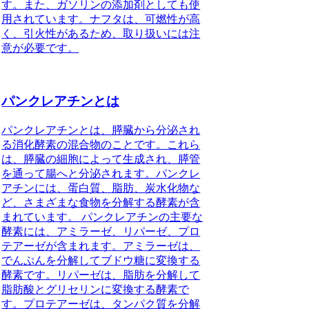
す。また、ガソリンの添加剤としても使
用されています。ナフタは、可燃性が高
く、引火性があるため、取り扱いには注
意が必要です。
パンクレアチンとは
パンクレアチンとは、膵臓から分泌され
る消化酵素の混合物のことです。これら
は、膵臓の細胞によって生成され、膵管
を通って腸へと分泌されます。パンクレ
アチンには、蛋白質、脂肪、炭水化物な
ど、さまざまな食物を分解する酵素が含
まれています。 パンクレアチンの主要な
酵素には、アミラーゼ、リパーゼ、プロ
テアーゼが含まれます。アミラーゼは、
でんぷんを分解してブドウ糖に変換する
酵素です。リパーゼは、脂肪を分解して
脂肪酸とグリセリンに変換する酵素で
す。プロテアーゼは、タンパク質を分解