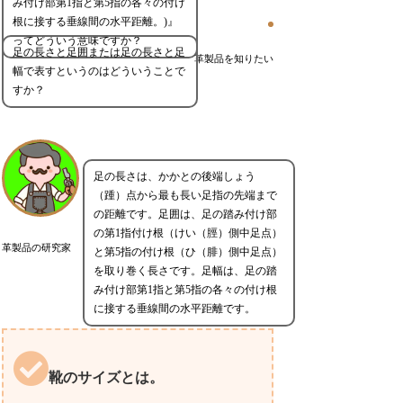
み付け部第1指と第5指の各々の付け
根に接する垂線間の水平距離。)』
ってどういう意味ですか？
足の長さと足囲または足の長さと足
革製品を知りたい
幅で表すというのはどういうことで
すか？
足の長さは、かかとの後端しょう
（踵）点から最も長い足指の先端まで
の距離です。足囲は、足の踏み付け部
の第1指付け根（けい（脛）側中足点）
革製品の研究家
と第5指の付け根（ひ（腓）側中足点）
を取り巻く長さです。足幅は、足の踏
み付け部第1指と第5指の各々の付け根
に接する垂線間の水平距離です。
靴のサイズとは。