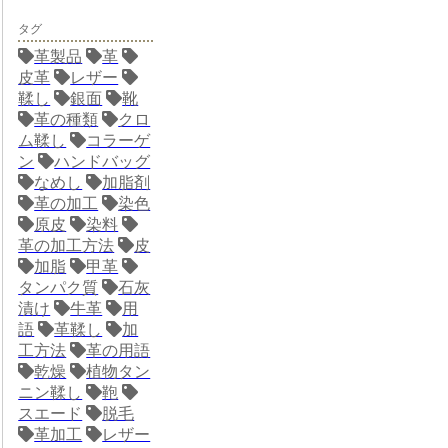
タグ
革製品
革
皮革
レザー
鞣し
銀面
靴
革の種類
クロ
ム鞣し
コラーゲ
ン
ハンドバッグ
なめし
加脂剤
革の加工
染色
原皮
染料
革の加工方法
皮
加脂
甲革
タンパク質
石灰
漬け
牛革
用
語
革鞣し
加
工方法
革の用語
乾燥
植物タン
ニン鞣し
鞄
スエード
脱毛
革加工
レザー