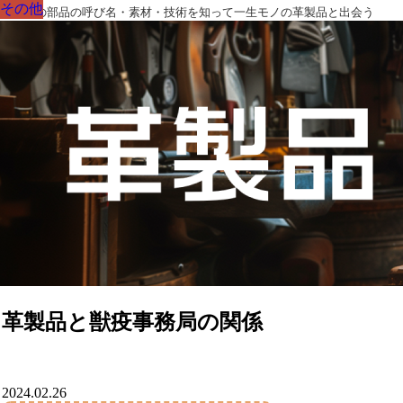
その他
その他
その他
その他
その他
その他
その他
革製品の部品の呼び名・素材・技術を知って一生モノの革製品と出会う
革製品と獣疫事務局の関係
2024.02.26