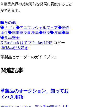
革製品業界の持続可能な発展に貢献すること
ができます。
その他
「ゴ」
アニマルウェルフェア
動物
衛生
国際獣疫事務局
獣疫
皮革
革
食品安全
X
Facebook
はてブ
Pocket
LINE
コピー
革製品が大好き
革製品とオーダーのガイドブック
関連記事
革製品のオークション、知ってお
くべき用語
オークションとは、買い手が商品を入札