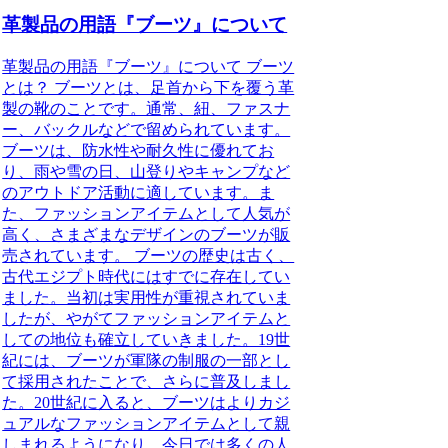
革製品の用語『ブーツ』について
革製品の用語『ブーツ』について ブーツ
とは？ ブーツとは、足首から下を覆う革
製の靴のことです。通常、紐、ファスナ
ー、バックルなどで留められています。
ブーツは、防水性や耐久性に優れてお
り、雨や雪の日、山登りやキャンプなど
のアウトドア活動に適しています。ま
た、ファッションアイテムとして人気が
高く、さまざまなデザインのブーツが販
売されています。 ブーツの歴史は古く、
古代エジプト時代にはすでに存在してい
ました。当初は実用性が重視されていま
したが、やがてファッションアイテムと
しての地位も確立していきました。19世
紀には、ブーツが軍隊の制服の一部とし
て採用されたことで、さらに普及しまし
た。20世紀に入ると、ブーツはよりカジ
ュアルなファッションアイテムとして親
しまれるようになり、今日では多くの人