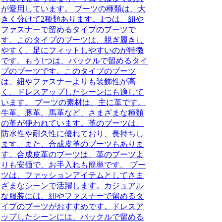
が愛用しています。 ブーツの種類は、大
きく分けて2種類あります。1つは、紐や
ファスナーで留めるタイプのブーツで
す。このタイプのブーツは、脱ぎ履きし
やすく、足にフィットしやすいのが特徴
です。もう1つは、バックルで留めるタイ
プのブーツです。このタイプのブーツ
は、紐やファスナーよりも装飾性が高
く、ドレスアップしたシーンにも適して
います。 ブーツの素材は、主に革です。
牛革、豚革、馬革など、さまざまな種類
の革が使われています。革のブーツは、
防水性や耐久性に優れており、長持ちし
ます。また、合成皮革のブーツもありま
す。合成皮革のブーツは、革のブーツよ
りも安価で、お手入れも簡単です。 ブー
ツは、ファッションアイテムとしてさま
ざまなシーンで活躍します。カジュアル
な服装には、紐やファスナーで留めるタ
イプのブーツがおすすめです。ドレスア
ップしたシーンには、バックルで留める