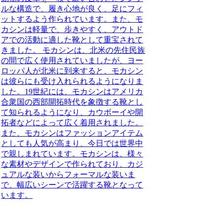
ルな構造で、履き心地が良く、足にフィ
ットするよう作られています。また、モ
カシンは軽量で、歩きやすく、アウトド
アでの活動に適した靴として重宝されて
きました。 モカシンは、北米の先住民族
の間で広く使用されていましたが、ヨー
ロッパ人が北米に到来すると、モカシン
は彼らにも受け入れられるようになりま
した。19世紀には、モカシンはアメリカ
合衆国の西部開拓時代を象徴する靴とし
て知られるようになり、カウボーイや開
拓者などによって広く着用されました。
また、モカシンはファッションアイテム
としても人気が高まり、今日では世界中
で親しまれています。モカシンは、様々
な素材やデザインで作られており、カジ
ュアルな装いからフォーマルな装いま
で、幅広いシーンで活躍する靴となって
います。