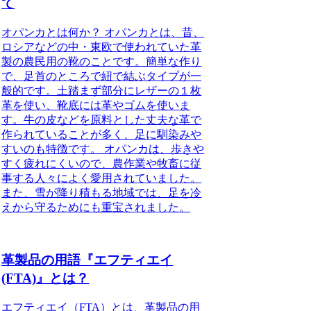
て
オパンカとは何か？ オパンカとは、昔、
ロシアなどの中・東欧で使われていた革
製の農民用の靴のことです。簡単な作り
で、足首のところで紐で結ぶタイプが一
般的です。土踏まず部分にレザーの１枚
革を使い、靴底には革やゴムを使いま
す。牛の皮などを原料とした丈夫な革で
作られていることが多く、足に馴染みや
すいのも特徴です。 オパンカは、歩きや
すく疲れにくいので、農作業や牧畜に従
事する人々によく愛用されていました。
また、雪が降り積もる地域では、足を冷
えから守るためにも重宝されました。
革製品の用語『エフティエイ
(FTA)』とは？
エフティエイ（FTA）とは、革製品の用