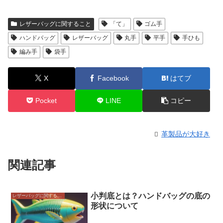
レザーバッグに関すること
「て」
ゴム手
ハンドバッグ
レザーバッグ
丸手
平手
手ひも
編み手
袋手
X
Facebook
はてブ
Pocket
LINE
コピー
革製品が大好き
関連記事
小判底とは？ハンドバッグの底の
レザーバッグに関すること
形状について