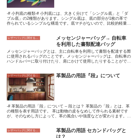
-# 小判底の種類-# 小判底には、大きく分けて「シングル底」と「ダ
ブル底」の2種類があります。シングル底は、底の部分が1枚の革で
作られているシンプルな構造です。底マチがないので、比較的軽量
で、容量が少ない財布やポーチなどに多く使われています。 ダブル
底は、底の部分が2枚の革で作られています。シングル底よりも丈夫
メッセンジャーバッグ→ 自転車
で、容量があるので、トートバッグやボストンバッグなど、荷物をた
レザーバッグに関すること
くさん入れるバッグに多く使われています。 また、小判底には「マ
を利用した書類配達バッグ
チ付き」と「マチなし」の2種類があります。マチ付きは、底の部分
メッセンジャーバッグとは、主に自転車を利用して書類を配達する際
にマチ（幅）がある構造で、マチなしよりも容量があり、荷物をたく
に使用されるバッグのことです。メッセンジャーバッグは、自転車の
さん入れることができます。マチなしは、底の部分にマチがない構造
ハンドルバーに取り付けたり、肩にかけて使用したりすることができ
で、マチ付きよりも軽量で、コンパクトに持ち運ぶことができます。
ます。また、メッセンジャーバッグは、防水性や耐久性に優れた素材
で作られていることが多く、配達中に書類を保護することができま
革製品の用語『段』について
す。さらに、メッセンジャーバッグには、書類を整理して収納できる
レザーバッグに関すること
ポケットが備えられていることが多く、配達業務を効率的に行うこと
ができます。メッセンジャーバッグは、自転車を利用した書類配達業
務に最適なバッグです。
-# 革製品の用語「段」について -- 段とは？ 革製品の「段」とは、革
の種類を表す用語です。 革は動物の皮をなめして作られる素材です
が、そのなめし方によって、革の風合いや強度などが変わります。段
は、革のなめし方によって分類された革の種類のことです。 段に
は、大きく分けて「素上げ段」と「塗膜段」の2種類があります。 素
革製品の用語 セカンドバッグと
上げ段は、革の表面に塗膜を塗らない革のことです。塗膜段は、革の
レザーバッグに関すること
表面に塗膜を塗った革のことです。 素上げ段は、革本来の風合いを
は？