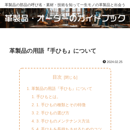
革製品の部品の呼び名・素材・技術を知って一生モノの革製品と出会う
革製品の用語『手ひも』について
2024.02.25
目次
革製品の用語『手ひも』について
手ひもとは。
1. 手ひもの種類とその特徴
2. 手ひもの選び方
3. 手ひものメンテナンス方法
4. 手ひもを長持ちさせるためのコツ