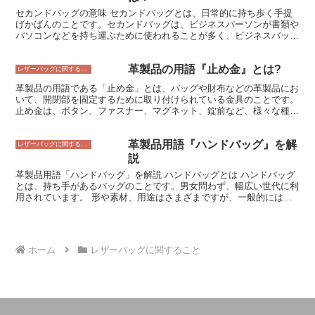
活かした革です。 そのため、自然な風合いを楽しむことができま
セカンドバッグの意味 セカンドバッグとは、日常的に持ち歩く手提
す。また、塗膜段は、革の表面に塗膜を塗ることで、革の強度を高め
げかばんのことです。セカンドバッグは、ビジネスパーソンが書類や
たり、防水性を高めたりすることができます。
パソコンなどを持ち運ぶために使われることが多く、ビジネスバッグ
とも呼ばれます。セカンドバッグは、そのサイズや形状により、さま
ざまな種類があります。一般的なセカンドバッグは、縦30～40セン
革製品の用語『止め金』とは?
チ、横40～50センチ、マチ10～15センチほどの大きさです。中に
レザーバッグに関すること
は、A4サイズの書類が入るような大きなセカンドバッグもありま
革製品の用語である「止め金」とは、バッグや財布などの革製品にお
す。また、セカンドバッグは、手提げのみのものや、ショルダースト
いて、開閉部を固定するために取り付けられている金具のことです。
ラップが付いたもの、リュックサックのように背負うことができるも
止め金は、ボタン、ファスナー、マグネット、錠前など、様々な種類
のなど、さまざまな形状があります。 セカンドバッグの歴史 セカン
があります。 革製品の止め金は、バッグや財布の開閉部を固定する
ドバッグの起源は、19世紀のヨーロッパにあります。当時、ビジネ
ためだけでなく、装飾的な役割も果たします。特に、バッグや財布の
スパーソンは、書類や小物を持ち運ぶために、トランクやブリーフケ
革製品用語『ハンドバッグ』を解
表側に取り付けられた止め金は、そのデザインや素材によって、革製
レザーバッグに関すること
ースを使用していました。しかし、トランクやブリーフケースは、大
品の印象を大きく変えることができます。 止め金は、革製品の機能
説
きくて重く、持ち運びが不便でした。そこで、より小型で軽量なバッ
性とデザイン性を兼ね備えた重要なパーツです。バッグや財布を選ぶ
グが開発され、それがセカンドバッグと呼ばれるようになりました。
革製品用語「ハンドバッグ」を解説 ハンドバッグとは ハンドバッグ
際には、止め金のデザインや使い勝手をよく検討することが大切で
セカンドバッグは、次第にビジネスパーソンの間で人気となり、現在
とは、持ち手があるバッグのことです。男女問わず、幅広い世代に利
す。
では、世界中で広く使用されています。 セカンドバッグの素材 セカ
用されています。 形や素材、用途はさまざまですが、一般的には、
ンドバッグは、主に革、ナイロン、ポリエステルなどの素材で作られ
持ち手を手にかけて持ち歩くことができるバッグを指します。ハンド
ています。革製のセカンドバッグは、高級感があり、耐久性が高いの
バッグは、財布やスマートフォン、化粧品など、外出時に必要なもの
が特徴です。ナイロン製のセカンドバッグは、軽量で撥水性があるた
を持ち運ぶのに適しています。また、ファッション性も高く、コーデ
め、ビジネスシーンやアウトドアシーンで活躍します。ポリエステル
ィネートのアクセントとして取り入れることができます。 ハンドバ
製のセカンドバッグは、リーズナブルな価格が魅力で、学生や主婦の
ホーム
レザーバッグに関すること
ッグには、さまざまな形や素材のものがあります。代表的な形として
間で人気があります。
は、トートバッグ、ショルダーバッグ、リュックサックなどがありま
す。素材としては、革製品や布製のものが多く見られます。革製品の
ハンドバッグは高級感があり、耐久性にも優れているため、ビジネス
シーンでも活躍します。布製のハンドバッグはカジュアルで、普段使
いに適しています。 ハンドバッグの用途は、さまざまです。通勤や