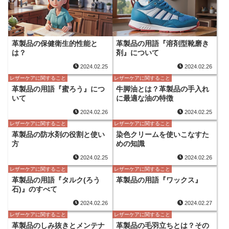
革製品の保健衛生的性能と
革製品の用語『溶剤型靴磨き
は？
剤』について
2024.02.25
2024.02.26
レザーケアに関すること
レザーケアに関すること
革製品の用語『蜜ろう』につ
牛脚油とは？革製品の手入れ
いて
に最適な油の特徴
2024.02.26
2024.02.25
レザーケアに関すること
レザーケアに関すること
革製品の防水剤の役割と使い
染色クリームを使いこなすた
方
めの知識
2024.02.25
2024.02.26
レザーケアに関すること
レザーケアに関すること
革製品の用語『タルク(ろう
革製品の用語『ワックス』
石)』のすべて
2024.02.26
2024.02.27
レザーケアに関すること
レザーケアに関すること
革製品のしみ抜きとメンテナ
革製品の毛羽立ちとは？その