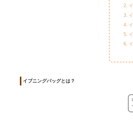
m
o
t
d
a
o
e
i
i
k
r
t
l
イブニングバッグとは？