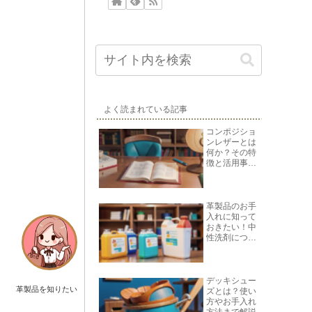
よく読まれている記事
コンポジショ
ンレザーとは
何か？その特
徴と活用事例
を紹介
革製品のお手
入れに知って
おきたい！中
性洗剤につい
て
デッキシュー
革製品を知りたい
ズとは？使い
方やお手入れ