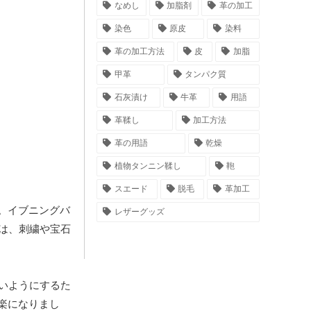
なめし
加脂剤
革の加工
染色
原皮
染料
革の加工方法
皮
加脂
甲革
タンパク質
石灰漬け
牛革
用語
革鞣し
加工方法
革の用語
乾燥
植物タンニン鞣し
鞄
スエード
脱毛
革加工
。イブニングバ
レザーグッズ
は、刺繍や宝石
いようにするた
楽になりまし