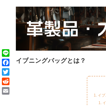
イブニングバッグとは？
L
i
F
n
a
T
e
c
w
R
e
i
イブ
e
E
b
t
d