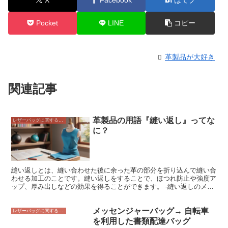
Pocket
LINE
コピー
革製品が大好き
関連記事
革製品の用語『縫い返し』ってな
レザーバッグに関すること
に？
縫い返しとは、縫い合わせた後に余った革の部分を折り込んで縫い合
わせる加工のことです。縫い返しをすることで、ほつれ防止や強度ア
ップ、厚み出しなどの効果を得ることができます。 -縫い返しのメリ
ット- * -ほつれ防止-縫い返しをすることで、縫い代の端がほつれてく
るのを防ぐことができます。 * -強度アップ-縫い返しをすることで、
メッセンジャーバッグ→ 自転車
縫い目の強度をアップさせることができます。 * -厚み出し-縫い返し
レザーバッグに関すること
をすることで、革の厚みを出して、より高級感のある仕上がりになり
を利用した書類配達バッグ
ます。 -縫い返しのデメリット- * -コストアップ-縫い返しをするに