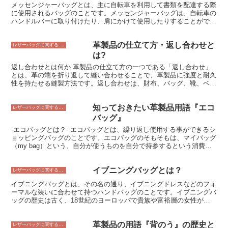
メッセンジャーバッグとは、主に自転車を利用して書類を配達する際
は、通常の縫製よりも手間がかかるため、コストアップにつながりま
に使用されるバッグのことです。メッセンジャーバッグは、自転車の
す。 * -革の消費量が増える-縫い返しをするには、通常の縫製よりも
ハンドルバーに取り付けたり、肩にかけて使用したりすることができ
多くの革が必要になります。 * -縫い目が目立つ-縫い返しをすること
ます。また、メッセンジャーバッグは、防水性や耐久性に優れた素材
で、縫い目が目立ってしまう場合があります。 以上のように、縫い
で作られていることが多く、配達中に書類を保護することができま
返しにはメリットとデメリットがあります。使用する革の素材や、製
革製品の仕立て方・返し合わせと
す。さらに、メッセンジャーバッグには、書類を整理して収納できる
レザーバッグに関すること
品のデザインなどによって、縫い返しをするかどうかを決める必要が
ポケットが備えられていることが多く、配達業務を効率的に行うこと
は?
あります。
ができます。メッセンジャーバッグは、自転車を利用した書類配達業
返し合わせとは何か 革製品の仕立て方の一つである「返し合わせ」
務に最適なバッグです。
とは、革の端を折り返して縫い合わせることで、革製品に強度と耐久
性を持たせる縫製方法です。返し合わせは、財布、バッグ、靴、ベル
トなど、様々な革製品に使用されています。 返し合わせは、革の端
を直線的に縫い合わせる「直線縫い」とは異なり、革の端を折り返し
知っておきたい革製品用語『エコ
てから縫い合わせるため、革製品に立体感を持たせることができま
レザーバッグに関すること
す。また、返し合わせは、革の端を折り返すことで、革製品の端を保
バッグ』
護することができるため、革製品の耐久性を向上させることができま
-エコバッグとは？- エコバッグとは、繰り返し使用する事ができるシ
す。 返し合わせは、革製品の仕立て方の中でも基本的な縫製方法で
ョッピングバッグのことです。エコバッグのそもそもは、マイバッグ
あり、革製品を製作する際には、必ずといっていいほど使用する縫製
（my bag）という、自分が使うものを自分で持参するという消費ス
方法です。返し合わせは、革の端をきれいに折り返して縫い合わせる
タイルの広まりとともに、環境問題への意識の高まりから、一部の先
ことで、革製品に美しい外観を与えることができます。
進的な消費者が、自分で布製のバッグを持参して買い物をするように
イブニングバッグとは？
なったことに端を発します。 布製バッグを持ち込むという慣習は、
レザーバッグに関すること
買い物をするだけではなく、お弁当箱や水筒などを自分で持参して職
イブニングバッグとは、その名の通り、イブニングドレスなどのフォ
場や学校に行くスタイルと相まって、エコバッグは必須のエコグッズ
ーマルな装いに合わせて持つハンドバッグのことです。イブニングバ
として広く普及しました。
ッグの歴史は古く、18世紀のヨーロッパで貴族や富裕層の女性が社
交界の場で使用したのが始まりといわれています。当時は、刺繍や宝
石で装飾された華やかなデザインのバッグが人気でした。 19世紀に
革製品の用語『背のう』の歴史と
なると、イブニングバッグはより小型化され、装飾も控えめになって
レザーバッグに関すること