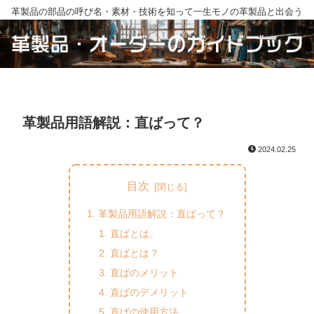
革製品の部品の呼び名・素材・技術を知って一生モノの革製品と出会う
革製品用語解説：直ばって？
2024.02.25
目次
革製品用語解説：直ばって？
直ばとは。
直ばとは？
直ばのメリット
直ばのデメリット
直ばの使用方法