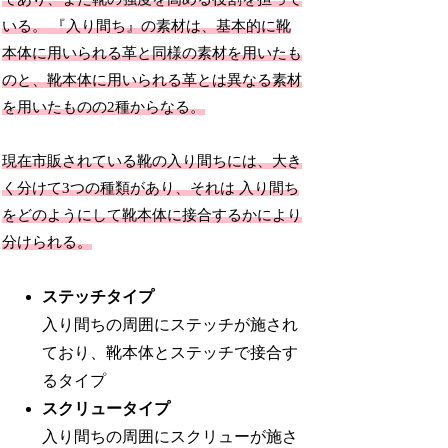
いる。 『
入
り
間
ち
』
の素材は、基本的に靴
本体に用いられる革と同様の素材を用いたも
のと、靴本体に用いられる革とは異なる素材
を用いたものの2種からなる。
現在市販されている靴の
入
り
間
ち
には、大き
く分けて3つの種類があり、それは
入
り
間
ち
をどのようにして靴本体に接合するかにより
分けられる。
ステッチタイプ
入
り
間
ち
の周囲にステッチが施され
ており、靴本体とステッチで接合す
るタイプ
スクリュータイプ
入
り
間
ち
の周囲にスクリューが施さ