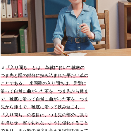
-#
『
入
り
間
ち
』
とは、革靴において靴底の
つま先と踵の部分に挟み込まれた平たい革の
ことである。
米国靴の
入
り
間
ち
は、足型に
沿って自然に曲がった革を、つま先から踵ま
で、靴底に沿って自然に曲がった革を、つま
先から踵まで、靴底に沿って挟み込こむ。
『
入
り
間
ち
』
の役目は、つま先の部分に張り
を持たせ、擦り切れないように強化すること
であり、また靴の強度を高める役割を担って