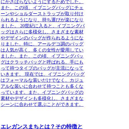
にかさばらないようにするためでした。
また、この頃、イブニングバッグにチェ
ーンやショルダーストラップが取り付け
られるようになり、持ち運びが楽になり
ました。 20世紀に入ると、イブニングバ
ッグはさらに多様化し、さまざまな素材
やデザインのバッグが作られるようにな
りました。特に、アールデコ調のバッグ
は人気が高く、多くの女性が愛用してい
ました。また、この頃、イブニングバッ
グはクラッチバッグと呼ばれる、手にも
って持つタイプのバッグが主流になって
いきます。 現在では、イブニングバッグ
はフォーマルな装いだけでなく、カジュ
アルな装いに合わせて持つことも多くな
っています。また、イブニングバッグの
素材やデザインも多様化し、さまざまな
シーンに合わせて選ぶことができます。
エレガンスまちとは？その特徴と