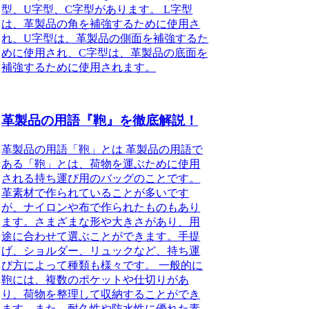
型、U字型、C字型があります。 L字型
は、革製品の角を補強するために使用さ
れ、U字型は、革製品の側面を補強するた
めに使用され、C字型は、革製品の底面を
補強するために使用されます。
革製品の用語『鞄』を徹底解説！
革製品の用語「鞄」とは 革製品の用語で
ある「鞄」とは、荷物を運ぶために使用
される持ち運び用のバッグのことです。
革素材で作られていることが多いです
が、ナイロンや布で作られたものもあり
ます。さまざまな形や大きさがあり、用
途に合わせて選ぶことができます。手提
げ、ショルダー、リュックなど、持ち運
び方によって種類も様々です。 一般的に
鞄には、複数のポケットや仕切りがあ
り、荷物を整理して収納することができ
ます。また、耐久性や防水性に優れた素