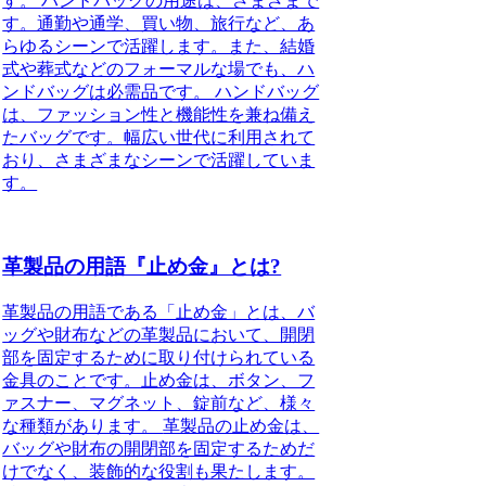
す。 ハンドバッグの用途は、さまざまで
す。通勤や通学、買い物、旅行など、あ
らゆるシーンで活躍します。また、結婚
式や葬式などのフォーマルな場でも、ハ
ンドバッグは必需品です。 ハンドバッグ
は、ファッション性と機能性を兼ね備え
たバッグです。幅広い世代に利用されて
おり、さまざまなシーンで活躍していま
す。
革製品の用語『止め金』とは?
革製品の用語である「止め金」とは、バ
ッグや財布などの革製品において、開閉
部を固定するために取り付けられている
金具のことです。止め金は、ボタン、フ
ァスナー、マグネット、錠前など、様々
な種類があります。 革製品の止め金は、
バッグや財布の開閉部を固定するためだ
けでなく、装飾的な役割も果たします。