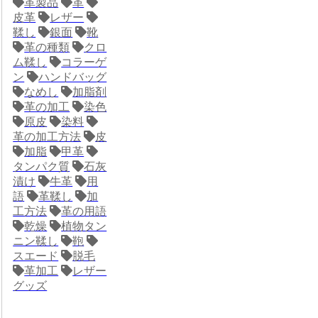
革製品
革
皮革
レザー
鞣し
銀面
靴
革の種類
クロ
ム鞣し
コラーゲ
ン
ハンドバッグ
なめし
加脂剤
革の加工
染色
原皮
染料
革の加工方法
皮
加脂
甲革
タンパク質
石灰
漬け
牛革
用
語
革鞣し
加
工方法
革の用語
乾燥
植物タン
ニン鞣し
鞄
スエード
脱毛
革加工
レザー
グッズ