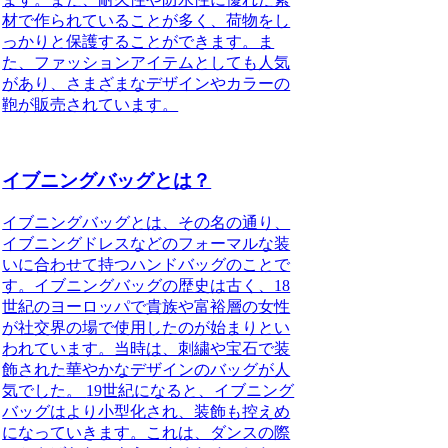
材で作られていることが多く、荷物をし
っかりと保護することができます。ま
た、ファッションアイテムとしても人気
があり、さまざまなデザインやカラーの
鞄が販売されています。
イブニングバッグとは？
イブニングバッグとは、その名の通り、
イブニングドレスなどのフォーマルな装
いに合わせて持つハンドバッグのことで
す。イブニングバッグの歴史は古く、18
世紀のヨーロッパで貴族や富裕層の女性
が社交界の場で使用したのが始まりとい
われています。当時は、刺繍や宝石で装
飾された華やかなデザインのバッグが人
気でした。 19世紀になると、イブニング
バッグはより小型化され、装飾も控えめ
になっていきます。これは、ダンスの際