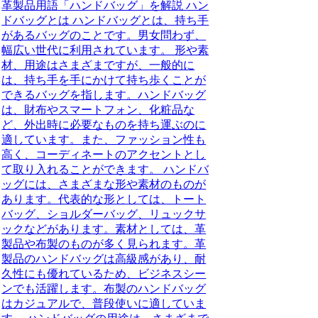
革製品用語「ハンドバッグ」を解説 ハン
ドバッグとは ハンドバッグとは、持ち手
があるバッグのことです。男女問わず、
幅広い世代に利用されています。 形や素
材、用途はさまざまですが、一般的に
は、持ち手を手にかけて持ち歩くことが
できるバッグを指します。ハンドバッグ
は、財布やスマートフォン、化粧品な
ど、外出時に必要なものを持ち運ぶのに
適しています。また、ファッション性も
高く、コーディネートのアクセントとし
て取り入れることができます。 ハンドバ
ッグには、さまざまな形や素材のものが
あります。代表的な形としては、トート
バッグ、ショルダーバッグ、リュックサ
ックなどがあります。素材としては、革
製品や布製のものが多く見られます。革
製品のハンドバッグは高級感があり、耐
久性にも優れているため、ビジネスシー
ンでも活躍します。布製のハンドバッグ
はカジュアルで、普段使いに適していま