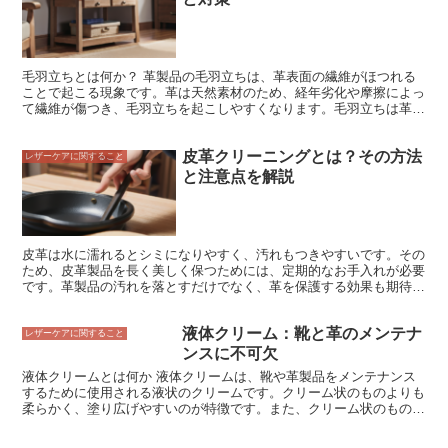
じみが良く、伸びが良いので、塗りやすく、肌に負担をかけません。
毛羽立ちとは何か？ 革製品の毛羽立ちは、革表面の繊維がほつれる
ことで起こる現象です。革は天然素材のため、経年劣化や摩擦によっ
て繊維が傷つき、毛羽立ちを起こしやすくなります。毛羽立ちは革製
品の見た目を損なうだけでなく、耐久性にも悪影響を及ぼします。毛
羽立った革は引っ掛けやすくなり、切れやすくなるためです。また、
皮革クリーニングとは？その方法
毛羽立った革は汚れや水分を吸収しやすくなるため、シミやカビの原
レザーケアに関すること
因にもなります。
と注意点を解説
皮革は水に濡れるとシミになりやすく、汚れもつきやすいです。その
ため、皮革製品を長く美しく保つためには、定期的なお手入れが必要
です。革製品の汚れを落とすだけでなく、革を保護する効果も期待で
きます。皮革の汚れを落とすには、まずは乾いた布で汚れを取り除き
ます。 布で汚れが落ちない場合は、中性洗剤を薄めたぬるま水で汚
液体クリーム：靴と革のメンテナ
れを拭き取ります。洗剤を使う際は、革製品に直接かけないようにし
レザーケアに関すること
ましょう。布やスポンジに洗剤をつけて拭き取ると、革製品を傷めず
ンスに不可欠
に汚れを落とすことができます。 汚れを落としたら、水で洗剤を洗
液体クリームとは何か 液体クリームは、靴や革製品をメンテナンス
い流します。洗い流した後、乾いた布で水分を拭き取ります。革製品
するために使用される液状のクリームです。クリーム状のものよりも
を自然乾燥させると、革が硬くなってしまうので、自然乾燥は避けま
柔らかく、塗り広げやすいのが特徴です。また、クリーム状のものよ
しょう。ドライヤーや扇風機を使って、革製品を乾かします。 革製
り浸透力が高く、靴や皮革製品の内部までしっかりと栄養を与えるこ
品を乾かした後は、革用の栄養クリームを塗ります。栄養クリームを
とができます。油性と水性の2種類があり、油性はツヤ出し効果が高
塗ることで、革を保護して劣化を防ぐことができます。栄養クリーム