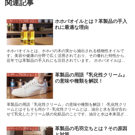
関連記事
ホホバオイルとは？革製品の手入
レザーケアに関すること
れに最適な理由
ホホバオイルとは、ホホバの木の実から抽出される植物性オイルで
す。美容や健康の分野で広く活用されており、その優れた特性から、
近年では革製品の手入れにも注目されています。 ホホバオイルは、
高い保湿力と浸透力を持ち、革に潤いを与え、乾燥を防ぐのに役立ち
ます。また、酸化しにくく、革の劣化を防ぐ効果もあります。さら
革製品の用語『乳化性クリーム』
に、ホホバオイルは、革の汚れを落とし、輝きを回復させる効果もあ
レザーケアに関すること
ります。 そのため、ホホバオイルは、革製品の手入れに最適なオイ
の意味や種類を解説！
ルとして、多くの人々に愛用されています。
革製品の用語「乳化性クリーム」の意味や種類を解説！ -乳化性クリ
ームとはそもそも何か？- 乳化性クリームとは、油分と水を混ぜ合わ
せて乳化したクリーム状の化粧品のことです。油分と水は本来混ざり
合わない性質がありますが、乳化剤を加えることで混ざり合うように
なります。乳化剤には、界面活性剤や可溶化剤などが使われます。乳
革製品の毛羽立ちとは？その原因
化性クリームは、油分の保湿効果と水のさっぱりとした使用感という
レザーケアに関すること
両方のメリットを兼ね備えているのが特徴です。また、乳化剤は肌な
と対策