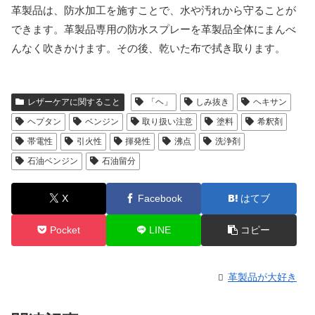
革製品は、防水加工を施すことで、水や汚れから守ることが
できます。革製品専用の防水スプレーを革製品全体にまんべ
んなく吹きかけます。その後、乾いた布で拭き取ります。
レザーケアに関すること
「ヘ」
しみ抜き
ヘキサン
ヘプタン
ベンジン
取り扱い注意
塗料
希釈剤
帯電性
引火性
揮発性
沸点
洗浄剤
石油ベンジン
石油留分
X
Facebook
はてブ
Pocket
LINE
コピー
革製品が大好き