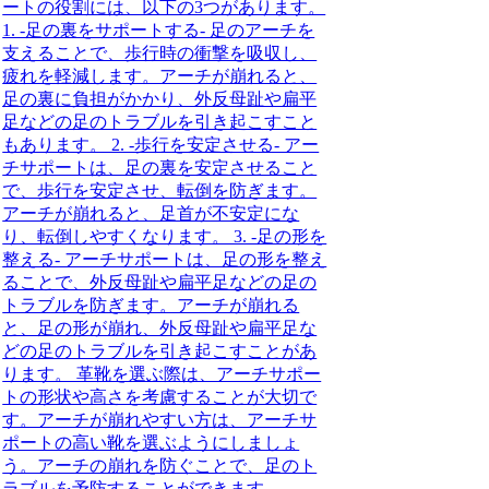
ートの役割には、以下の3つがあります。
1. -足の裏をサポートする- 足のアーチを
支えることで、歩行時の衝撃を吸収し、
疲れを軽減します。アーチが崩れると、
足の裏に負担がかかり、外反母趾や扁平
足などの足のトラブルを引き起こすこと
もあります。 2. -歩行を安定させる- アー
チサポートは、足の裏を安定させること
で、歩行を安定させ、転倒を防ぎます。
アーチが崩れると、足首が不安定にな
り、転倒しやすくなります。 3. -足の形を
整える- アーチサポートは、足の形を整え
ることで、外反母趾や扁平足などの足の
トラブルを防ぎます。アーチが崩れる
と、足の形が崩れ、外反母趾や扁平足な
どの足のトラブルを引き起こすことがあ
ります。 革靴を選ぶ際は、アーチサポー
トの形状や高さを考慮することが大切で
す。アーチが崩れやすい方は、アーチサ
ポートの高い靴を選ぶようにしましょ
う。アーチの崩れを防ぐことで、足のト
ラブルを予防することができます。