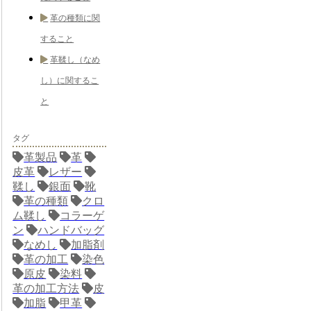
革の種類に関
すること
革鞣し（なめ
し）に関するこ
と
タグ
革製品
革
皮革
レザー
鞣し
銀面
靴
革の種類
クロ
ム鞣し
コラーゲ
ン
ハンドバッグ
なめし
加脂剤
革の加工
染色
原皮
染料
革の加工方法
皮
加脂
甲革