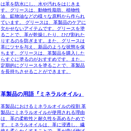
は革を防水にし、水や汚れをはじきま
す。グリースは、動物性脂肪、植物性
油、鉱物油などの様々な原料から作られ
ています。 グリースは、革製品のケアに
欠かせないアイテムです。グリースを塗
ることで、革が乾燥したり、ひび割れた
りするのを防ぎます。また、グリースは
革にツヤを与え、新品のような状態を保
ちます。グリースは、革製品を購入した
らすぐに塗るのがおすすめです。また、
定期的にグリースを塗ることで、革製品
を長持ちさせることができます。
革製品の用語『ミネラルオイル』
革製品におけるミネラルオイルの役割 革
製品にミネラルオイルが使用される理由
は、革の柔軟性と耐久性を高めるためで
す。ミネラルオイルは、革に浸透し、繊
維を柔らかくすることで、革が曲げ伸ば