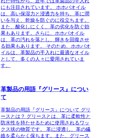
れた特性から、近年では革製品の手入れ
にも注目されています。 ホホバオイル
は、高い保湿力と浸透力を持ち、革に潤
いを与え、乾燥を防ぐのに役立ちます。
また、酸化しにくく、革の劣化を防ぐ効
果もあります。さらに、ホホバオイル
は、革の汚れを落とし、輝きを回復させ
る効果もあります。 そのため、ホホバオ
イルは、革製品の手入れに最適なオイル
として、多くの人々に愛用されていま
す。
革製品の用語『グリース』につい
て
革製品の用語『グリース』について グリ
ースとは？ グリースとは、革に柔軟性と
防水性を持たせるために使用されるワッ
クス状の物質です。 革に浸透し、革の繊
維を柔らかく保ちます。また、グリース