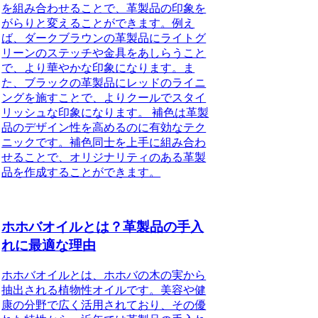
を組み合わせることで、革製品の印象を
がらりと変えることができます。例え
ば、ダークブラウンの革製品にライトグ
リーンのステッチや金具をあしらうこと
で、より華やかな印象になります。ま
た、ブラックの革製品にレッドのライニ
ングを施すことで、よりクールでスタイ
リッシュな印象になります。 補色は革製
品のデザイン性を高めるのに有効なテク
ニックです。補色同士を上手に組み合わ
せることで、オリジナリティのある革製
品を作成することができます。
ホホバオイルとは？革製品の手入
れに最適な理由
ホホバオイルとは、ホホバの木の実から
抽出される植物性オイルです。美容や健
康の分野で広く活用されており、その優