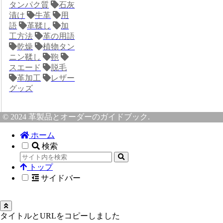
タンパク質
石灰
漬け
牛革
用
語
革鞣し
加
工方法
革の用語
乾燥
植物タン
ニン鞣し
鞄
スエード
脱毛
革加工
レザー
グッズ
© 2024 革製品とオーダーのガイドブック.
ホーム
検索
トップ
サイドバー
タイトルとURLをコピーしました