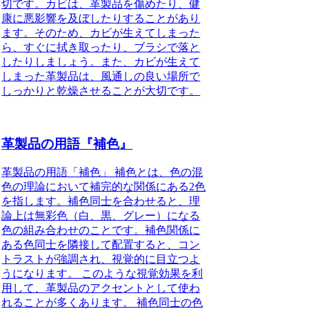
切です。カビは、革製品を傷めたり、健
康に悪影響を及ぼしたりすることがあり
ます。そのため、カビが生えてしまった
ら、すぐに拭き取ったり、ブラシで落と
したりしましょう。また、カビが生えて
しまった革製品は、風通しの良い場所で
しっかりと乾燥させることが大切です。
革製品の用語『補色』
革製品の用語「補色」 補色とは、色の混
色の理論において補完的な関係にある2色
を指します。補色同士を合わせると、理
論上は無彩色（白、黒、グレー）になる
色の組み合わせのことです。補色関係に
ある色同士を隣接して配置すると、コン
トラストが強調され、視覚的に目立つよ
うになります。 このような視覚効果を利
用して、革製品のアクセントとして使わ
れることが多くあります。 補色同士の色