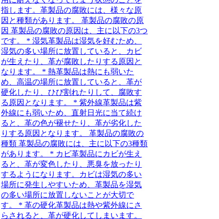
指します。革製品の腐敗には、様々な原
因と種類があります。 革製品の腐敗の原
因 革製品の腐敗の原因は、主に以下の3つ
です。 * 湿気革製品は湿気を好むため、
湿気の多い場所に放置していると、カビ
が生えたり、革が腐敗したりする原因と
なります。 * 熱革製品は熱にも弱いた
め、高温の場所に放置していると、革が
硬化したり、ひび割れたりして、腐敗す
る原因となります。 * 紫外線革製品は紫
外線にも弱いため、直射日光に当て続け
ると、革の色が褪せたり、革が劣化した
りする原因となります。 革製品の腐敗の
種類 革製品の腐敗には、主に以下の3種類
があります。 * カビ革製品にカビが生え
ると、革が変色したり、悪臭を放ったり
するようになります。カビは湿気の多い
場所に発生しやすいため、革製品を湿気
の多い場所に放置しないことが大切で
す。 * 革の硬化革製品は熱や紫外線にさ
らされると、革が硬化してしまいます。