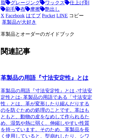
脂
グレージング
ワックス
仕上げ剤
刷毛
布
摩擦
艶出し
X
Facebook
はてブ
Pocket
LINE
コピー
革製品が大好き
革製品とオーダーのガイドブック
関連記事
革製品の用語『寸法安定性』とは
革製品の用語『寸法安定性』とは -寸法安
定性とは- 革製品の用語である「寸法安定
性」とは、革が変形したり縮んだりする
のを防ぐための処理のことです。革はも
ともと、動物の皮をなめして作られるた
め、湿気や熱に弱く、伸縮しやすい性質
を持っています。そのため、革製品を長
く使用していると、型崩れしたり、シワ