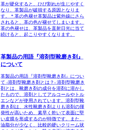
革が硬化すると、ひび割れが生じやすく
なり、革製品が破損する原因となりま
す。 * 革の色褪せ革製品は紫外線にさら
されると、革の色が褪せてしまいます。
革の色褪せは、革製品を直射日光に当て
続けると、起こりやすくなります。
革製品の用語『溶剤型靴磨き剤』
について
革製品の用語『溶剤型靴磨き剤』につい
て -溶剤型靴磨き剤とは？- 溶剤型靴磨き
剤とは、靴磨き剤の成分を溶剤に溶かし
たもので、溶剤としてアルコールやトル
エンなどが使用されています。溶剤型靴
磨き剤は、水性靴磨き剤よりも溶剤の揮
発性が高いため、素早く乾いて表面に堅
い皮膜を形成するのが特徴です。また、
油脂分が少なく、比較的硬いクリーム状