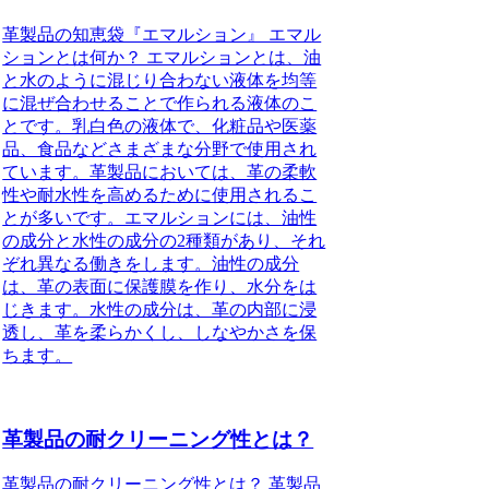
革製品の知恵袋『エマルション』 エマル
ションとは何か？ エマルションとは、油
と水のように混じり合わない液体を均等
に混ぜ合わせることで作られる液体のこ
とです。乳白色の液体で、化粧品や医薬
品、食品などさまざまな分野で使用され
ています。革製品においては、革の柔軟
性や耐水性を高めるために使用されるこ
とが多いです。エマルションには、油性
の成分と水性の成分の2種類があり、それ
ぞれ異なる働きをします。油性の成分
は、革の表面に保護膜を作り、水分をは
じきます。水性の成分は、革の内部に浸
透し、革を柔らかくし、しなやかさを保
ちます。
革製品の耐クリーニング性とは？
革製品の耐クリーニング性とは？ 革製品