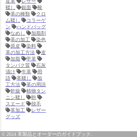
皮革
レザー
鞣し
銀面
靴
革の種類
クロ
ム鞣し
コラーゲ
ン
ハンドバッグ
なめし
加脂剤
革の加工
染色
原皮
染料
革の加工方法
皮
加脂
甲革
タンパク質
石灰
漬け
牛革
用
語
革鞣し
加
工方法
革の用語
乾燥
植物タン
ニン鞣し
鞄
スエード
脱毛
革加工
レザー
グッズ
© 2024 革製品とオーダーのガイドブック.