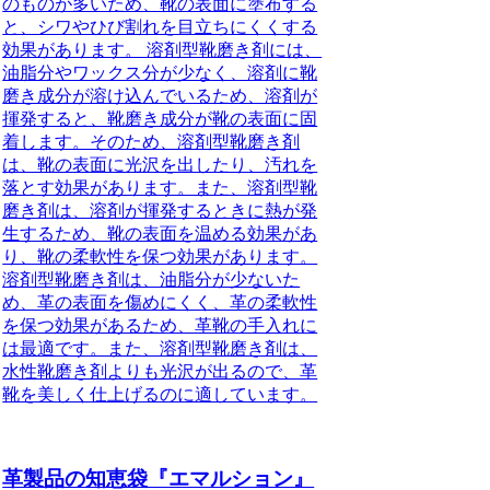
のものが多いため、靴の表面に塗布する
と、シワやひび割れを目立ちにくくする
効果があります。 溶剤型靴磨き剤には、
油脂分やワックス分が少なく、溶剤に靴
磨き成分が溶け込んでいるため、溶剤が
揮発すると、靴磨き成分が靴の表面に固
着します。そのため、溶剤型靴磨き剤
は、靴の表面に光沢を出したり、汚れを
落とす効果があります。また、溶剤型靴
磨き剤は、溶剤が揮発するときに熱が発
生するため、靴の表面を温める効果があ
り、靴の柔軟性を保つ効果があります。
溶剤型靴磨き剤は、油脂分が少ないた
め、革の表面を傷めにくく、革の柔軟性
を保つ効果があるため、革靴の手入れに
は最適です。また、溶剤型靴磨き剤は、
水性靴磨き剤よりも光沢が出るので、革
靴を美しく仕上げるのに適しています。
革製品の知恵袋『エマルション』