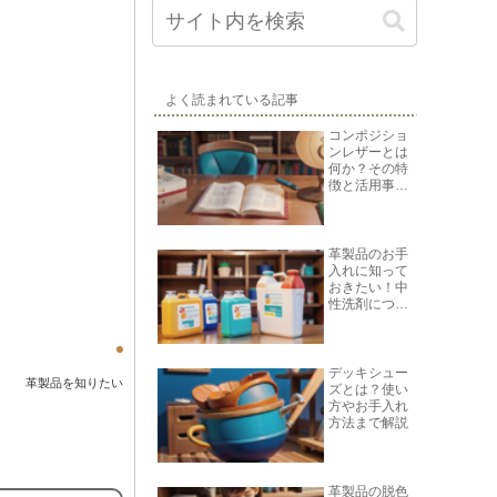
よく読まれている記事
コンポジショ
ンレザーとは
何か？その特
徴と活用事例
を紹介
革製品のお手
入れに知って
おきたい！中
性洗剤につい
て
デッキシュー
革製品を知りたい
ズとは？使い
方やお手入れ
方法まで解説
革製品の脱色