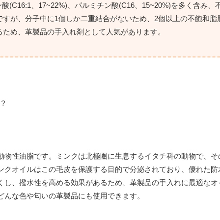
酸(C16:1、17~22%)、パルミチン酸(C16、15~20%)を多く含
ですが、分子中に1個しか二重結合がないため、2個以上の不飽和脂
るため、革製品の手入れ剤として人気があります。
動物性油脂です。ミンクは北極圏に生息するイタチ科の動物で、そ
ンクオイルはこの毛皮を保護する目的で分泌されており、優れた防
くし、撥水性を高める効果があるため、革製品の手入れに最適なオ
どんな色や匂いの革製品にも使用できます。