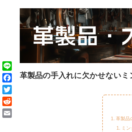
革製品の手入れに欠かせないミ
L
i
F
n
a
T
e
c
w
R
e
i
革製品
e
E
b
t
ミン
d