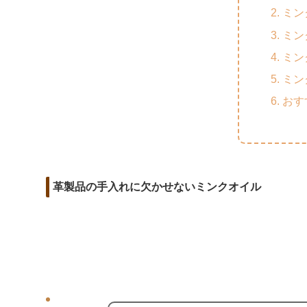
m
o
t
ミン
d
a
o
e
ミン
i
i
k
r
ミン
t
l
ミン
おす
革製品の手入れに欠かせないミンクオイル