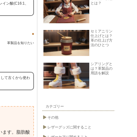
とは？
ン酸(C16:1、
セミアニリン
仕上げとは？
革の仕上げ方
革製品を知りたい
法のひとつ
シアリングと
は？革製品の
用語を解説
として古くから使わ
カテゴリー
その他
レザーグッズに関すること
います。脂肪酸