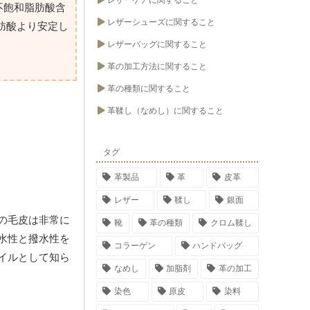
レザーケアに関すること
み、不飽和脂肪酸含
レザーシューズに関すること
肪酸より安定し
レザーバッグに関すること
革の加工方法に関すること
革の種類に関すること
革鞣し（なめし）に関すること
タグ
革製品
革
皮革
レザー
鞣し
銀面
の毛皮は非常に
靴
革の種類
クロム鞣し
水性と撥水性を
コラーゲン
ハンドバッグ
イルとして知ら
なめし
加脂剤
革の加工
染色
原皮
染料