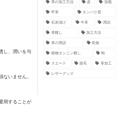
革の加工方法
皮
加脂
甲革
タンパク質
石灰漬け
牛革
用語
革鞣し
加工方法
革の用語
乾燥
透し、潤いを与
植物タンニン鞣し
鞄
スエード
脱毛
革加工
レザーグッズ
損ないません。
愛用することが