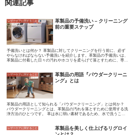
関連記事
革製品の予備洗い – クリーニング
レザーケアに関すること
前の重要ステップ
予備洗いとは何か？ 革製品に対してクリーニングを行う前に、必ず
やらなければならない予備洗いを紹介します。革製品の予備洗いは、
革製品に付着した日々の汚れやホコリを柔らげて落とすために、専用
洗剤を使って行うものです。柔らかい布を使って、革製品を優しく撫
でるようにして汚れを落としましょう。予備洗い後は、専用コンディ
革製品の用語『パウダークリーニ
ショナーを使用して革製品の乾燥・劣化を防ぎましょう。専用コンデ
レザーケアに関すること
ィショナーは、革製品の表面に薄く塗布し、布で拭き取ります。革製
ング』とは
品の予備洗いは、革製品を長く愛用するために欠かせないケア方法で
す。
革製品の用語として知られる「パウダークリーニング」とは何か？
パウダークリーニングとは、革製品の汚れを落とすために使用する洗
浄方法のひとつです。 革は水に弱い素材であるため、水で洗うこと
はできません。そのため、パウダークリーニングでは、洗剤を粉末状
にして革製品に振りかけて汚れを落とします。
革製品を美しく仕上げるリグロイ
レザーケアに関すること
ンとは？