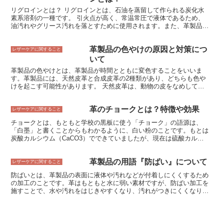
リグロインとは？ リグロインとは、石油を蒸留して作られる炭化水
素系溶剤の一種です。 引火点が高く、常温常圧で液体であるため、
油汚れやグリース汚れを落とすために使用されます。また、革製品の
洗浄や仕上げにも使用され、革に光沢を与え、防水効果を高める効果
があります。 リグロインは、石油を蒸留して作られた炭化水素系溶
革製品の色やけの原因と対策につ
剤の一種です。引火点が高く、常温常圧で液体であるため、油汚れや
レザーケアに関すること
グリース汚れを落とすために使用されます。また、革製品の洗浄や仕
いて
上げにも使用され、革に光沢を与え、防水効果を高める効果がありま
革製品の色やけとは、革製品が時間とともに変色することをいいま
す。
す。革製品には、天然皮革と合成皮革の2種類があり、どちらも色や
けを起こす可能性があります。 天然皮革は、動物の皮をなめして作
られるため、革製品本来の色味や風合いを楽しめますが、合成皮革よ
りも色やけしやすいという特徴があります。合成皮革は、天然皮革に
革のチョークとは？特徴や効果
似せた人工的な素材で作られるため、色やけしにくいという特徴があ
レザーケアに関すること
りますが、天然皮革よりも耐久性が劣るというデメリットがありま
チョークとは、もともと学校の黒板に使う「チョーク」の語源は、
す。 革製品の色やけの原因は、主に以下の3つです。 紫外線 熱 湿気
「白墨」と書くことからもわかるように、白い粉のことです。もとは
紫外線は、革製品の色やけの原因となるもっとも大きな要因です。革
炭酸カルシウム（CaCO3）でできていましたが、現在は硫酸カルシ
製品に紫外線が当たると、革に含まれるタンニンが分解され、変色し
ウム（CaSO4）が主流です。チョークとは、白い粉のことです。学
てしまいます。熱もまた、革製品の色やけの原因となります。革製品
校で使うチョークの語源は、「白墨」と書くことからもわかるよう
が高温にさらされると、革の水分が失われて乾燥し、変色してしまい
革製品の用語『防ばい』について
に、白い粉のことです。もとは炭酸カルシウム（CaCO3）でできて
レザーケアに関すること
ます。湿気もまた、革製品の色やけの原因となります。革製品が湿気
いましたが、現在は硫酸カルシウム（CaSO4）が主流です。チョー
にさらされると、革に含まれるタンニンが反応して変色してしまいま
防ばいとは、革製品の表面に液体や汚れなどが付着しにくくするため
クは、水に溶けにくく、黒板に書くと水に濡らしても消えにくいた
す。
の加工のことです。革はもともと水に弱い素材ですが、防ばい加工を
め、学校教育には欠かせない文房具のひとつです。
施すことで、水や汚れをはじきやすくなり、汚れがつきにくくなりま
す。防ばい加工には、油性と水性のものがあり、革の素材や用途に合
わせて使い分けられます。油性の防ばい加工は、革に油を染み込ませ
ることで、汚れをはじきやすくします。水性の防ばい加工は、革にフ