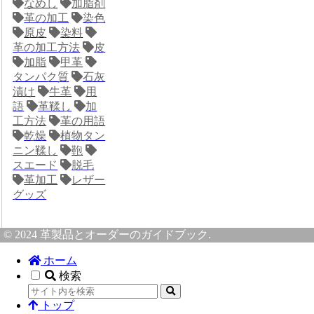
なめし
加脂剤
革の加工
染色
原皮
染料
革の加工方法
皮
加脂
甲革
タンパク質
石灰
漬け
牛革
用
語
革鞣し
加
工方法
革の用語
乾燥
植物タン
ニン鞣し
鞄
スエード
脱毛
革加工
レザー
グッズ
© 2024 革製品とオーダーのガイドブック.
ホーム
検索
トップ