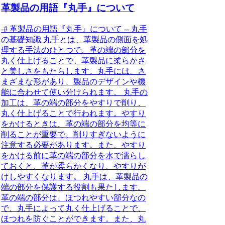
革製品の用語『丸手』について
-# 革製品の用語『丸手』について -- 丸手
の基礎知識 丸手とは、革製品の側面を処
理する手法のひとつで、革の端の部分を
丸く仕上げることで、革製品に柔らかさ
と美しさをもたらします。丸手には、さ
まざまな形があり、製品のデザインや機
能に合わせて使い分けられます。 丸手の
加工は、革の端の部分をやすりで削り、
丸く仕上げることで行われます。やすり
をかけるときは、革の端の部分を均等に
削ることが重要で、削りすぎないように
注意する必要があります。また、やすり
をかける前に革の端の部分を水で濡らし
ておくと、革が柔らかくなり、やすりが
けしやすくなります。 丸手は、革製品の
端の部分を保護する役割も果たします。
革の端の部分は、ほつれやすい部分なの
で、丸手によって丸く仕上げることで、
ほつれを防ぐことができます。また、丸