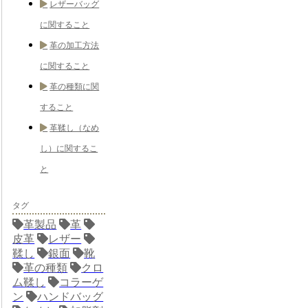
レザーバッグ
に関すること
革の加工方法
に関すること
革の種類に関
すること
革鞣し（なめ
し）に関するこ
と
タグ
革製品
革
皮革
レザー
鞣し
銀面
靴
革の種類
クロ
ム鞣し
コラーゲ
ン
ハンドバッグ