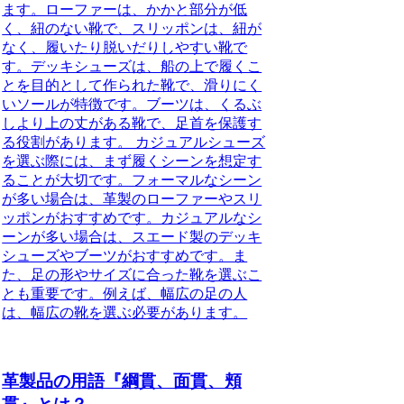
ます。ローファーは、かかと部分が低
く、紐のない靴で、スリッポンは、紐が
なく、履いたり脱いだりしやすい靴で
す。デッキシューズは、船の上で履くこ
とを目的として作られた靴で、滑りにく
いソールが特徴です。ブーツは、くるぶ
しより上の丈がある靴で、足首を保護す
る役割があります。 カジュアルシューズ
を選ぶ際には、まず履くシーンを想定す
ることが大切です。フォーマルなシーン
が多い場合は、革製のローファーやスリ
ッポンがおすすめです。カジュアルなシ
ーンが多い場合は、スエード製のデッキ
シューズやブーツがおすすめです。ま
た、足の形やサイズに合った靴を選ぶこ
とも重要です。例えば、幅広の足の人
は、幅広の靴を選ぶ必要があります。
革製品の用語『綱貫、面貫、頬