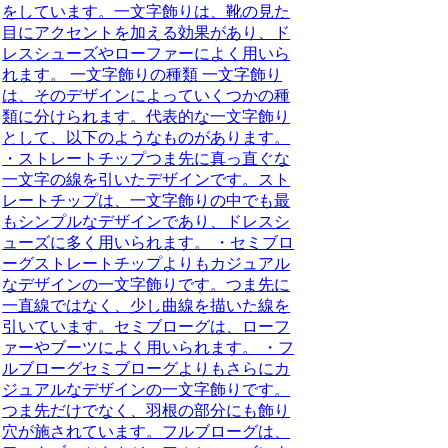
をしています。一文字飾りは、靴の見た
目にアクセントを加える効果があり、ド
レスシューズやローファーによく用いら
れます。 一文字飾りの種類 一文字飾り
は、そのデザインによっていくつかの種
類に分けられます。代表的な一文字飾り
として、以下のようなものがあります。
・ストレートチップつま先に真っ直ぐな
一文字の線を引いたデザインです。スト
レートチップは、一文字飾りの中でも最
もシンプルなデザインであり、ドレスシ
ューズに多く用いられます。 ・セミブロ
ーグストレートチップよりもカジュアル
なデザインの一文字飾りです。つま先に
一直線ではなく、少し曲線を描いた線を
引いています。セミブローグは、ローフ
ァーやブーツによく用いられます。 ・フ
ルブローグセミブローグよりもさらにカ
ジュアルなデザインの一文字飾りです。
つま先だけでなく、羽根の部分にも飾り
穴が施されています。フルブローグは、