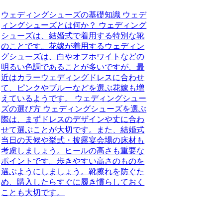
ウェディングシューズの基礎知識 ウェデ
ィングシューズとは何か？ ウェディング
シューズは、結婚式で着用する特別な靴
のことです。花嫁が着用するウェディン
グシューズは、白やオフホワイトなどの
明るい色調であることが多いですが、最
近はカラーウェディングドレスに合わせ
て、ピンクやブルーなどを選ぶ花嫁も増
えているようです。 ウェディングシュー
ズの選び方 ウェディングシューズを選ぶ
際は、まずドレスのデザインや丈に合わ
せて選ぶことが大切です。また、結婚式
当日の天候や挙式・披露宴会場の床材も
考慮しましょう。ヒールの高さも重要な
ポイントです。歩きやすい高さのものを
選ぶようにしましょう。靴擦れを防ぐた
め、購入したらすぐに履き慣らしておく
ことも大切です。