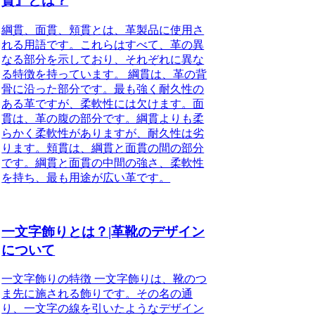
貫』とは？
綱貫、面貫、頬貫とは、革製品に使用さ
れる用語です。これらはすべて、革の異
なる部分を示しており、それぞれに異な
る特徴を持っています。 綱貫は、革の背
骨に沿った部分です。最も強く耐久性の
ある革ですが、柔軟性には欠けます。面
貫は、革の腹の部分です。綱貫よりも柔
らかく柔軟性がありますが、耐久性は劣
ります。頬貫は、綱貫と面貫の間の部分
です。綱貫と面貫の中間の強さ、柔軟性
を持ち、最も用途が広い革です。
一文字飾りとは？|革靴のデザイン
について
一文字飾りの特徴 一文字飾りは、靴のつ
ま先に施される飾りです。その名の通
り、一文字の線を引いたようなデザイン