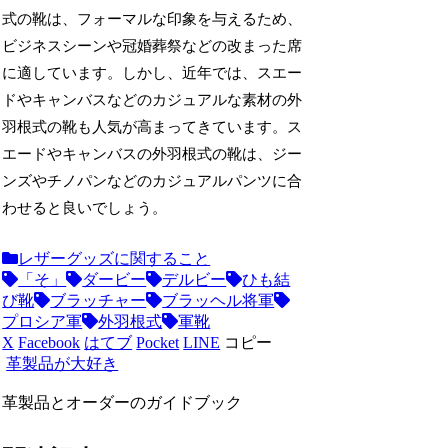
式の靴は、フォーマルな印象を与えるため、
ビジネスシーンや冠婚葬祭などの改まった席
に適しています。しかし、近年では、スエー
ドやキャンバスなどのカジュアルな素材の外
羽根式の靴も人気が高まってきています。ス
エードやキャンバスの外羽根式の靴は、ジー
ンズやチノパンなどのカジュアルパンツに合
わせると良いでしょう。
レザーグッズに関すること
「そ」
ダービー
デルビー
ひも結
び靴
ブラッチャー
ブラッヘル将軍
プロシア軍
外羽根式
軍靴
X
Facebook
はてブ
Pocket
LINE
コピー
革製品が大好き
革製品とオーダーのガイドブック