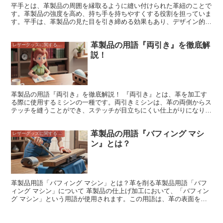
平手とは、革製品の周囲を縁取るように縫い付けられた革紐のことで
す。革製品の強度を高め、持ち手を持ちやすくする役割を担っていま
す。平手は、革製品の見た目を引き締める効果もあり、デザイン的な
アクセントにもなります。 平手には、さまざまな素材が使われてい
ます。一般的なのは、牛革や豚革などの動物の革ですが、合皮やナイ
革製品の用語『両引き』を徹底解
ロンなどの合成素材が使われることもあります。平手の幅や形状も、
レザーグッズに関すること
革製品のデザインに合わせてさまざまです。 平手は、革製品の製造
説！
過程で、最後に取り付けられることが多いです。革製品の周囲を縁取
るように縫い付けられ、革製品の強度を高めます。また、平手は、持
ち手を持ちやすくする役割も担っています。平手は、革製品の見た目
を引き締める効果もあり、デザイン的なアクセントにもなります。
革製品の用語『両引き』を徹底解説！ 『両引き』とは、革を加工す
る際に使用するミシンの一種です。両引きミシンは、革の両側からス
テッチを縫うことができ、ステッチが目立ちにくい仕上がりになりま
す。これにより、革製品の美観が向上し、耐久性も高まります。 両
引きミシンは、その名の通り左右両側から針を刺して縫うミシンで
革製品の用語『バフィング マシ
す。通常のミシンは片側からしか針を刺さないため、裏側に糸が飛び
レザーグッズに関すること
出していたり、縫い目が表から目立ったりしてしまいます。両引きミ
ン』とは？
シンは、こうしたデメリットを解消してくれて、美しい縫い目を表現
することができるのです。 両引きミシンは、革製品の製造に欠かせ
ないミシンです。革製品は、耐久性と美観を兼ね備えていることが重
要です。両引きミシンを使用することで、これらの両方の要件を満た
すことができます。 両引きミシンは、革製品の製造に欠かせないミ
革製品用語「バフィング マシン」とは？革を削る革製品用語「バフ
シンです。革製品は、耐久性と美観を兼ね備えていることが重要で
ィング マシン」について 革製品の仕上げ加工において、「バフィン
す。両引きミシンを使用することで、これらの両方の要件を満たすこ
グ マシン」という用語が使用されます。この用語は、革の表面を研
とができます。
磨して滑らかにする機械を指します。バフィング マシンは、革の表
面を削り取ることで、より滑らかで均一な表面にすることができま
す。また、バフィング マシンは、革の表面を研磨することで、光沢