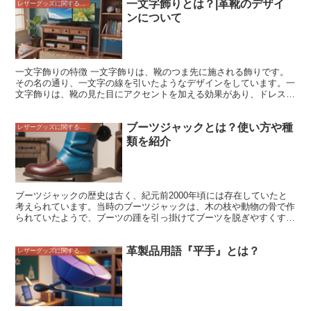
一文字飾りとは？|革靴のデザイ
天然皮革で作られており、耐久性と柔軟性を備えています。 また、
レザーグッズに関すること
装飾目的で異なる色の革や素材を使用したり、型押しやステッチなど
ンについて
の加工を施すこともあります。 時計バンド用の遊革は、一般的に幅
が18mm、20mm、22mmなどのサイズがあり、時計のケースに合わ
せて選ぶことができます。 鞄用の遊革は、長さや幅が異なるものが
用意されており、鞄のデザインや用途に合わせて選ぶことができま
す。 遊革は、時計バンドや鞄の重要なパーツであり、その機能性と
一文字飾りの特徴 一文字飾りは、靴のつま先に施される飾りです。
デザイン性を高めるために使用されています。 耐久性と柔軟性を備
その名の通り、一文字の線を引いたようなデザインをしています。一
えた天然皮革で作られており、装飾目的で異なる色の革や素材を使用
文字飾りは、靴の見た目にアクセントを加える効果があり、ドレスシ
したり、型押しやステッチなどの加工を施すこともあります。 時計
ューズやローファーによく用いられます。 一文字飾りの種類 一文字
バンド用の遊革は、一般的に幅が18mm、20mm、22mmなどのサイ
飾りは、そのデザインによっていくつかの種類に分けられます。代表
ズがあり、時計のケースに合わせて選ぶことができます。 鞄用の遊
ブーツジャックとは？使い方や種
的な一文字飾りとして、以下のようなものがあります。 ・ストレー
レザーグッズに関すること
革は、長さや幅が異なるものが用意されており、鞄のデザインや用途
トチップつま先に真っ直ぐな一文字の線を引いたデザインです。スト
類を紹介
に合わせて選ぶことができます。
レートチップは、一文字飾りの中でも最もシンプルなデザインであ
り、ドレスシューズに多く用いられます。 ・セミブローグストレー
トチップよりもカジュアルなデザインの一文字飾りです。つま先に一
直線ではなく、少し曲線を描いた線を引いています。セミブローグ
は、ローファーやブーツによく用いられます。 ・フルブローグセミ
ブーツジャックの歴史は古く、紀元前2000年頃には存在していたと
ブローグよりもさらにカジュアルなデザインの一文字飾りです。つま
考えられています。当時のブーツジャックは、木の枝や動物の骨で作
先だけでなく、羽根の部分にも飾り穴が施されています。フルブロー
られていたようで、ブーツの踵を引っ掛けてブーツを脱ぎやすくする
グは、ワークブーツやカジュアルシューズによく用いられます。
ものでした。その後にブーツジャックは改良され、17世紀には金属
製のブーツジャックが登場しました。金属製のブーツジャックは、木
革製品用語『平手』とは？
の枝や動物の骨で作られたブーツジャックよりも耐久性があり、使い
レザーグッズに関すること
勝手がよかったため、広く普及しました。ブーツジャックは、現在で
もブーツを脱ぎやすくするための道具として広く使用されており、
様々な種類のものがあります。