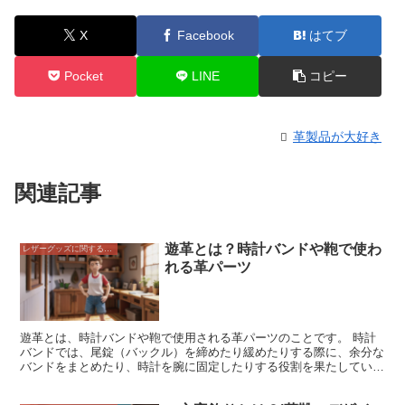
X
Facebook
はてブ
Pocket
LINE
コピー
革製品が大好き
関連記事
遊革とは？時計バンドや鞄で使わ
レザーグッズに関すること
れる革パーツ
遊革とは、時計バンドや鞄で使用される革パーツのことです。 時計
バンドでは、尾錠（バックル）を締めたり緩めたりする際に、余分な
バンドをまとめたり、時計を腕に固定したりする役割を果たしていま
す。 鞄では、ショルダーストラップの長さを調整したり、鞄の蓋を
閉じたりする際に用いられます。 遊革は、通常、牛革や豚革などの