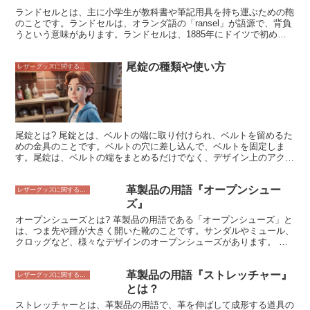
防寒性のあるスリッパや、マッサージ効果のあるスリッパ、防水のス
ランドセルとは、主に小学生が教科書や筆記用具を持ち運ぶための鞄
リッパなどがあります。
のことです。ランドセルは、オランダ語の「ransel」が語源で、背負
うという意味があります。ランドセルは、1885年にドイツで初めて
製造されたと言われています。その後、日本には明治時代初期に伝わ
り、次第に小学生の定番の鞄となりました。ランドセルは、主に革製
尾錠の種類や使い方
で、硬い作りになっています。これは、教科書や筆記用具を保護する
レザーグッズに関すること
ためです。また、ランドセルには、反射材や防犯ブザーなどの安全対
策が施されていることが多いです。ランドセルは、小学生にとって、
なくてはならないアイテムです。
尾錠とは? 尾錠とは、ベルトの端に取り付けられ、ベルトを留めるた
めの金具のことです。ベルトの穴に差し込んで、ベルトを固定しま
す。尾錠は、ベルトの端をまとめるだけでなく、デザイン上のアクセ
ントにもなります。尾錠には、様々な種類があり、素材や形状、色な
ど、様々なバリエーションがあります。尾錠は、ベルトの端に取り付
革製品の用語『オープンシュー
けられた金具で、ベルトを固定するためのものです。尾錠は、ベルト
レザーグッズに関すること
の端をまとめるだけでなく、デザイン上のアクセントにもなります。
ズ』
尾錠には、様々な種類があり、素材や形状、色など、様々なバリエー
オープンシューズとは? 革製品の用語である「オープンシューズ」と
ションがあります。
は、つま先や踵が大きく開いた靴のことです。サンダルやミュール、
クロッグなど、様々なデザインのオープンシューズがあります。 オ
ープンシューズの特徴 オープンシューズは、つま先や踵が開いてい
るため、通気性が高く、蒸れにくいという特徴があります。また、素
革製品の用語『ストレッチャー』
足に近い感覚で履くことができるため、開放感があります。 オープ
レザーグッズに関すること
ンシューズの選び方 オープンシューズを選ぶ際には、自分の足の形
とは？
やサイズに合ったものを選ぶことが大切です。また、どのようなシー
ストレッチャーとは、革製品の用語で、革を伸ばして成形する道具の
ンで履くのかを考慮して、デザインや素材を選ぶことも重要です。