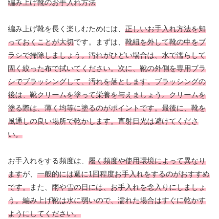
編み上げ靴のお手入れ方法
編み上げ靴を長く楽しむためには、
正しいお手入れ方法を知
っておくことが大切
です。まずは、
靴紐を外して靴の中をブ
ラシで掃除しましょう。汚れがひどい場合は、水で濡らして
固く絞った布で拭いてください。次に、
靴の外側を専用ブラ
シでブラッシング
して、汚れを落とします。ブラッシングの
後は、
靴クリームを塗って栄養を与えましょう。クリームを
塗る際は、薄く均等に塗るのがポイントです。最後に、
靴を
風通しの良い場所で乾かします。直射日光は避けてくださ
い。
お手入れをする頻度は、
履く頻度や使用環境によって異なり
ます
が、
一般的には週に1回程度お手入れをするのがおすすめ
です。
また、
雨や雪の日には、お手入れを念入りにしましょ
う。編み上げ靴は水に弱いので、濡れた場合はすぐに乾かす
ようにしてください。