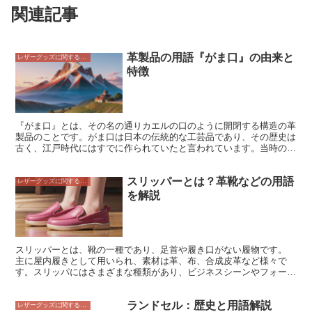
関連記事
革製品の用語『がま口』の由来と
レザーグッズに関すること
特徴
『がま口』とは、その名の通りカエルの口のように開閉する構造の革
製品のことです。がま口は日本の伝統的な工芸品であり、その歴史は
古く、江戸時代にはすでに作られていたと言われています。当時のが
ま口は、財布や小物入れとして使われることが多く、女性を中心に人
気を集めていました。 現代でもがま口は、その可愛らしいフォルム
スリッパーとは？革靴などの用語
と機能性の高さから多くの人々に愛されています。がま口は、財布や
レザーグッズに関すること
ポーチ、バッグなど、さまざまなアイテムに使用することができま
を解説
す。また、がま口の素材も、革、布、金属などさまざまなので、自分
の好みに合ったアイテムを見つけることができます。
スリッパーとは、靴の一種であり、足首や履き口がない履物です。
主に屋内履きとして用いられ、素材は革、布、合成皮革など様々で
す。スリッパにはさまざまな種類があり、ビジネスシーンやフォーマ
ルな場所では革製のスリッパが適していますが、カジュアルな場所で
は布製や合成皮革製のものが好まれます。また、スリッパには機能性
ランドセル：歴史と用語解説
やデザイン性など、さまざまな特徴のあるものがあります。例えば、
レザーグッズに関すること