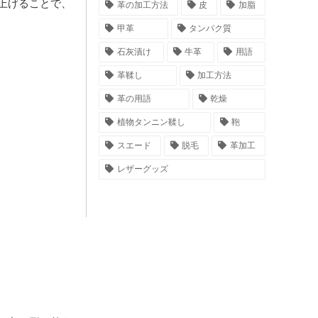
上げることで、
革の加工方法
皮
加脂
甲革
タンパク質
石灰漬け
牛革
用語
革鞣し
加工方法
革の用語
乾燥
植物タンニン鞣し
鞄
スエード
脱毛
革加工
レザーグッズ