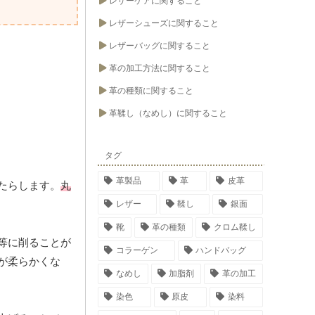
レザーケアに関すること
レザーシューズに関すること
レザーバッグに関すること
革の加工方法に関すること
革の種類に関すること
革鞣し（なめし）に関すること
タグ
革製品
革
皮革
たらします。
丸
レザー
鞣し
銀面
靴
革の種類
クロム鞣し
等に削ることが
コラーゲン
ハンドバッグ
が柔らかくな
なめし
加脂剤
革の加工
染色
原皮
染料