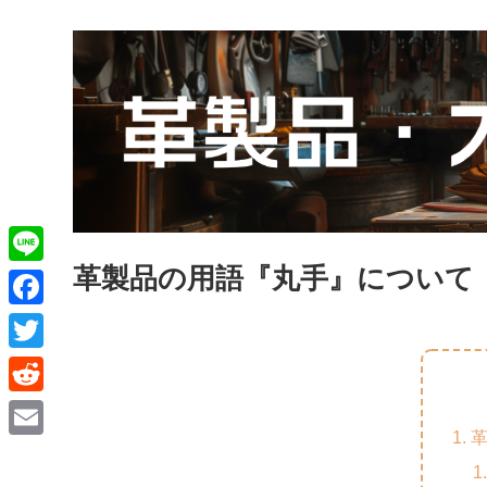
革製品の用語『丸手』について
L
i
F
n
a
T
e
c
w
R
e
i
e
E
b
t
d