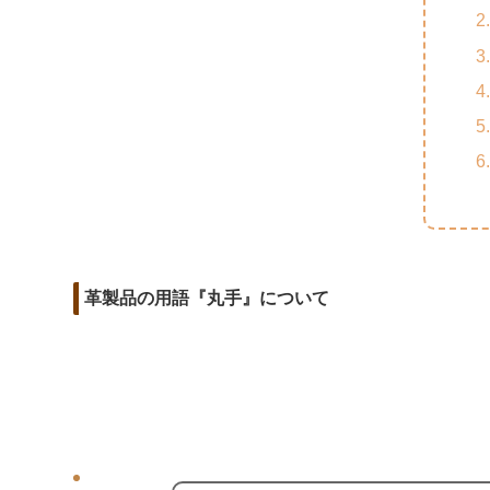
m
o
t
d
a
o
e
i
i
k
r
t
l
革製品の用語『丸手』について