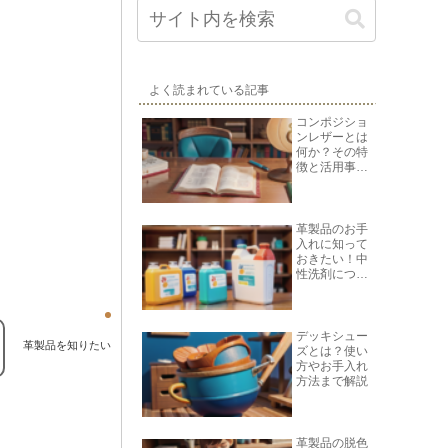
よく読まれている記事
コンポジショ
ンレザーとは
何か？その特
徴と活用事例
を紹介
革製品のお手
入れに知って
おきたい！中
性洗剤につい
て
デッキシュー
革製品を知りたい
ズとは？使い
方やお手入れ
方法まで解説
革製品の脱色