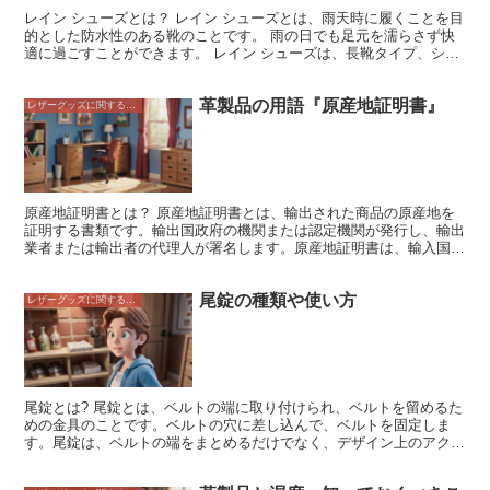
切です。ビジネスシーンで使用する場合は、紐靴やスリッポンがおす
レイン シューズとは？ レイン シューズとは、雨天時に履くことを目
すめです。カジュアルシーンで使用する場合は、ブーツやローファー
的とした防水性のある靴のことです。 雨の日でも足元を濡らさず快
がおすすめです。また、革靴は、定期的なメンテナンスが必要です。
適に過ごすことができます。 レイン シューズは、長靴タイプ、ショ
そうすることで、革靴を長く愛用することができます。
ートブーツタイプ、スニーカータイプなど、さまざまな種類がありま
す。 長靴タイプは、雨の日だけでなく、アウトドア活動やガーデニ
革製品の用語『原産地証明書』
ングなどでも活躍します。 ショートブーツタイプは、雨の日のお出
レザーグッズに関すること
かけや通勤・通学に適しています。 スニーカータイプは、カジュア
ルな服装に合わせやすく、雨の日でもおしゃれに過ごすことができま
す。 レイン シューズを選ぶ際には、まず、自分の用途に合ったタイ
プを選ぶことが大切です。 長靴タイプは、雨の日だけでなく、アウ
トドア活動やガーデニングなどでも活躍します。 ショートブーツタ
イプは、雨の日のお出かけや通勤・通学に適しています。 スニーカ
原産地証明書とは？ 原産地証明書とは、輸出された商品の原産地を
ータイプは、カジュアルな服装に合わせやすく、雨の日でもおしゃれ
証明する書類です。輸出国政府の機関または認定機関が発行し、輸出
に過ごすことができます。 また、レイン シューズを選ぶ際には、サ
業者または輸出者の代理人が署名します。原産地証明書は、輸入国政
イズ感にも注意が必要です。 レイン シューズは、通常のスニーカー
府が輸入品の関税やその他の輸入規制を決定するために使用します。
よりも大きめに作られている場合が多いため、普段のスニーカーのサ
また、輸出国政府が輸出国の輸出規制を執行するために使用する場合
イズよりもワンサイズ小さめのものを選ぶのがおすすめです。
尾錠の種類や使い方
もあります。 原産地証明書の一般的な内容は、以下の通りです。 *
レザーグッズに関すること
商品の輸出国 * 商品の輸入国 * 商品の原産地 * 商品の品目 * 商品の数
量 * 商品の価格 * 商品の重量 * 商品の包装 * 商品の輸出日 原産地証
明書は、輸出業者または輸出者の代理人が、輸出国政府の機関または
認定機関に申請して発行してもらいます。申請には、商品に関する情
報や輸出に関する情報などを記載した書類を提出する必要がありま
す。原産地証明書が発行されたら、輸出業者または輸出者の代理人
尾錠とは? 尾錠とは、ベルトの端に取り付けられ、ベルトを留めるた
は、原産地証明書を輸入国政府の機関または認定機関に提出します。
めの金具のことです。ベルトの穴に差し込んで、ベルトを固定しま
す。尾錠は、ベルトの端をまとめるだけでなく、デザイン上のアクセ
ントにもなります。尾錠には、様々な種類があり、素材や形状、色な
ど、様々なバリエーションがあります。尾錠は、ベルトの端に取り付