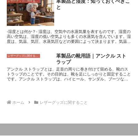
革製品と湿度：知っておくべきこ
けられた金具で、ベルトを固定するためのものです。尾錠は、ベルト
レザーグッズに関すること
の端をまとめるだけでなく、デザイン上のアクセントにもなります。
と
尾錠には、様々な種類があり、素材や形状、色など、様々なバリエー
ションがあります。
-湿度とは何か？- 湿度は、空気中の水蒸気量を表すものです。湿度の
高い空気は、湿度の低い空気よりも多くの水蒸気を含んでいます。湿
度は、気温、気圧、水蒸気圧などの要因によって決まります。気温が
高いほど、湿度は高くなります。気圧が低いほど、湿度は高くなりま
す。水蒸気圧が高いほど、湿度は高くなります。 湿度は、私たちの
革製品の靴用語｜アンクル スト
生活に大きな影響を与えます。湿度が高いと、私たちは蒸し暑さを感
レザーグッズに関すること
じます。湿度が高いと、汗が蒸発しにくくなり、熱中症にかかりやす
ラップ
くなります。また、湿度が高いと、カビや細菌が繁殖しやすくなりま
アンクル ストラップとは、足首の周りに巻き付けて留める、靴のス
す。 湿度は、革製品にも大きな影響を与えます。革製品は、水分を
トラップのことです。その目的は、靴を足にしっかりと固定すること
吸収したり放出したりする性質があります。湿度が高いと、革製品は
です。アンクル ストラップは、ハイヒール、サンダル、ブーツな
水分を吸収して膨張します。湿度が低いと、革製品は水分を放出して
ど、様々な種類の靴に見られます。また、アンクル ストラップは、
収縮します。
靴のアクセントとして用いられることもあり、スタイルや個性に合わ
せて選ぶことができます。
ホーム
レザーグッズに関すること