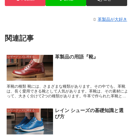
革製品が大好き
関連記事
革製品の用語『靴』
レザーグッズに関すること
革靴の種類 靴には、さまざまな種類があります。その中でも、革靴
は、長く愛用できる靴として人気があります。革靴は、その素材によ
って、大きく分けて2つの種類があります。牛革で作られた革靴と、
馬革で作られた革靴です。牛革は、耐久性に優れており、経年変化を
楽しめる素材です。馬革は、牛革よりも柔らかく、高級感がありま
レイン シューズの基礎知識と選
す。 革靴の種類は、デザインによって分類することもできます。紐
レザーグッズに関すること
靴、スリッポン、ブーツなど、さまざまなデザインがあります。紐靴
び方
は、最も一般的な革靴のデザインです。紐を結ぶことで、しっかりと
フィットします。スリッポンは、紐のない靴です。脱ぎ履きがしやす
いのが特徴です。ブーツは、足首を覆う靴です。アウトドア活動に適
しています。 革靴を選ぶ際は、自分の用途に合わせて選ぶことが大