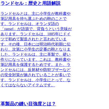
ランドセル：歴史と用語解説
ランドセルとは、主に小学生が教科書や
筆記用具を持ち運ぶための鞄のことで
す。ランドセルは、オランダ語の
「ransel」が語源で、背負うという意味が
あります。ランドセルは、1885年にドイ
ツで初めて製造されたと言われていま
す。その後、日本には明治時代初期に伝
わり、次第に小学生の定番の鞄となりま
した。ランドセルは、主に革製で、硬い
作りになっています。これは、教科書や
筆記用具を保護するためです。また、ラ
ンドセルには、反射材や防犯ブザーなど
の安全対策が施されていることが多いで
す。ランドセルは、小学生にとって、な
くてはならないアイテムです。
革製品の縫い目強度とは？