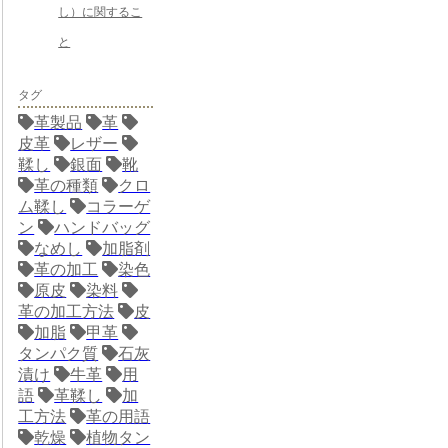
し）に関するこ
と
タグ
革製品
革
皮革
レザー
鞣し
銀面
靴
革の種類
クロ
ム鞣し
コラーゲ
ン
ハンドバッグ
なめし
加脂剤
革の加工
染色
原皮
染料
革の加工方法
皮
加脂
甲革
タンパク質
石灰
漬け
牛革
用
語
革鞣し
加
工方法
革の用語
乾燥
植物タン