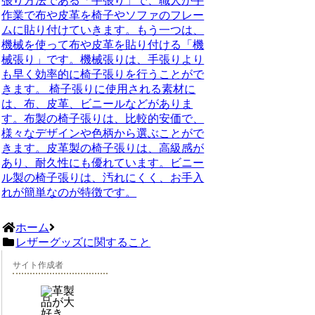
張り方法である「手張り」で、職人が手
作業で布や皮革を椅子やソファのフレー
ムに貼り付けていきます。もう一つは、
機械を使って布や皮革を貼り付ける「機
械張り」です。機械張りは、手張りより
も早く効率的に椅子張りを行うことがで
きます。 椅子張りに使用される素材に
は、布、皮革、ビニールなどがありま
す。布製の椅子張りは、比較的安価で、
様々なデザインや色柄から選ぶことがで
きます。皮革製の椅子張りは、高級感が
あり、耐久性にも優れています。ビニー
ル製の椅子張りは、汚れにくく、お手入
れが簡単なのが特徴です。
ホーム
レザーグッズに関すること
サイト作成者