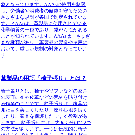
象となっています。AAAsの使用を制限
し、労働者や消費者の健康を守るための
さまざまな規制が各国で制定されていま
す。 AAAsは、革製品に使用されている
化学物質の一種であり、発がん性がある
ことが知られています。AAAsは、さまざ
まな種類があり、革製品の製造や使用に
おいて、厳しい規制の対象となっていま
す。
革製品の用語『椅子張り』とは？
椅子張りとは、椅子やソファなどの家具
の表面に布や皮革などの素材を貼り付け
る作業のことです。椅子張りは、家具の
見た目を美しくしたり、座り心地を良く
したり、家具を保護したりする役割があ
ります。 椅子張りには、大きく分けて2つ
の方法があります。一つは伝統的な椅子