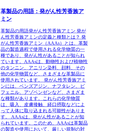
革製品の用語：発がん性芳香族ア
ミン
革製品の用語発がん性芳香族アミン 発が
ん性芳香族アミンの定義と種類とは？ 発
がん性芳香族アミン（AAAs）とは、革製
品の製造過程で使用される化学物質の一
種であり、発がん性があることが知られ
ています。AAAsは、動物性および植物性
のタンニン、アニリン染料、顔料、その
他の化学物質など、さまざまな革製品に
使用されています。 発がん性芳香族アミ
ンには、ベンズアジン、ナフタレン、ビ
フェニル、アゾベンゼンなど、さまざま
な種類があります。これらの化学物質
は、吸入、皮膚接触、経口摂取などによ
って人体に取り込まれる可能性がありま
す。 AAAsは、発がん性があることが知
られています。このため、AAAsは革製品
の製造や使用において、厳しい規制の対