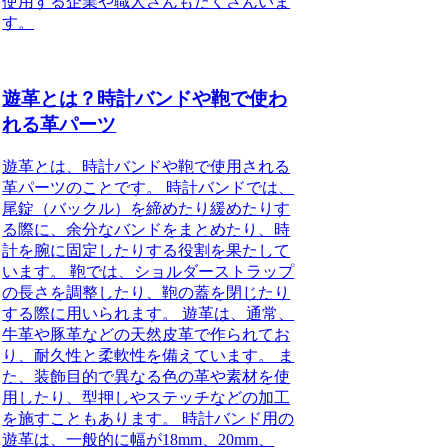
使用する企業や職人さんもたくさんいま
す。
遊革とは？時計バンドや鞄で使わ
れる革パーツ
遊革とは、時計バンドや鞄で使用される
革パーツのことです。 時計バンドでは、
尾錠（バックル）を締めたり緩めたりす
る際に、余分なバンドをまとめたり、時
計を腕に固定したりする役割を果たして
います。 鞄では、ショルダーストラップ
の長さを調整したり、鞄の蓋を閉じたり
する際に用いられます。 遊革は、通常、
牛革や豚革などの天然皮革で作られてお
り、耐久性と柔軟性を備えています。 ま
た、装飾目的で異なる色の革や素材を使
用したり、型押しやステッチなどの加工
を施すこともあります。 時計バンド用の
遊革は、一般的に幅が18mm、20mm、