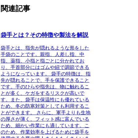
関連記事
袋手とは？その特徴や製法を解説
袋手とは、指先が隠れるような形をした
手袋のことです。親指、人差し指、中
指、薬指、小指と指ごとに分かれてお
り、手首部分にはゴムや紐で調節できる
ようになっています。 袋手の特徴は、指
先が隠れることで、手を保護できること
です。手のひらや指先は、物に触れるこ
とが多く、ケガをするリスクが高いで
す。また、袋手は保温性にも優れている
ため、冬の防寒対策としても利用するこ
とができます。 さらに、軍手よりも生地
の厚さが薄く、フィット感に富んでいる
ため、細かい作業にも適しています。こ
のため、作業効率を上げるために袋手を