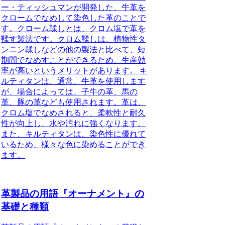
ー・ティッシュマンが開発した、牛革を
クロームでなめして染色した革のことで
す。クローム鞣しとは、クロム塩で革を
鞣す製法です。クロム鞣しは、植物性タ
ンニン鞣しなどの他の製法と比べて、短
期間でなめすことができるため、生産効
率が高いというメリットがあります。 キ
ルティタンは、通常、牛革を使用します
が、場合によっては、子牛の革、馬の
革、豚の革なども使用されます。革は、
クロム塩でなめされると、柔軟性と耐久
性が向上し、水や汚れに強くなります。
また、キルティタンは、染色性に優れて
いるため、様々な色に染めることができ
ます。
革製品の用語『オーナメント』の
基礎と種類