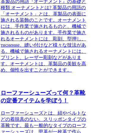
革製品の用語『オーナメント』の基礎と
種類 オーナメントとは? 革製品の用語の
「オーナメント」とは、革製品の表面に
施される装飾のことです。オーナメント
には、手作業で施されるものと、機械で
施されるものがあります。手作業で施さ
れるオーナメントには、彫刻、型押し、
тиснение、縫い付けなど様々な技法があ
る。機械で施されるオーナメントには、
プリント、レーザー彫刻などがありま
す。オーナメントは、革製品の美観を高
め、個性を出すことができます。
ローファーシューズって何？革靴
の定番アイテムを学ぼう！
ローファーシューズとは、紐やベルトな
どの着脱具のない、スリッポンタイプの
革靴です。最も一般的なタイプのローフ
ァーシューズは、甲革が一枚革で作ら