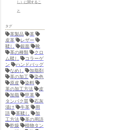
し）に関するこ
と
タグ
革製品
革
皮革
レザー
鞣し
銀面
靴
革の種類
クロ
ム鞣し
コラーゲ
ン
ハンドバッグ
なめし
加脂剤
革の加工
染色
原皮
染料
革の加工方法
皮
加脂
甲革
タンパク質
石灰
漬け
牛革
用
語
革鞣し
加
工方法
革の用語
乾燥
植物タン