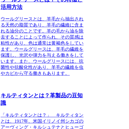
活用方法
ウールグリースとは、羊毛から抽出され
る天然の脂質であり、羊毛の繊維に含ま
れる油分のことです。羊の毛から油を除
去することによって作られ、その質感は
粘性があり、色は通常は黄褐色をしてい
ます。ウールグリースは、羊毛の繊維を
保護し、光沢や弾力を与える働きをして
います。また、ウールグリースには、抗
菌性や抗酸化性があり、羊毛の繊維を虫
やカビから守る働きもあります。
キルティタンとは？革製品の豆知
識
「キルティタンとは？」 キルティタン
とは、1917年、米国イリノイ州シカゴの
アーヴィング・キルシュテナとヒューゴ