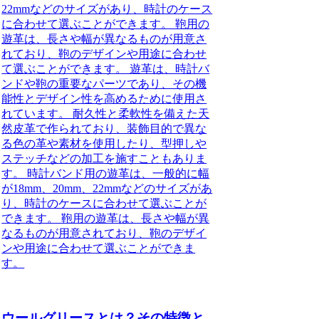
22mmなどのサイズがあり、時計のケース
に合わせて選ぶことができます。 鞄用の
遊革は、長さや幅が異なるものが用意さ
れており、鞄のデザインや用途に合わせ
て選ぶことができます。 遊革は、時計バ
ンドや鞄の重要なパーツであり、その機
能性とデザイン性を高めるために使用さ
れています。 耐久性と柔軟性を備えた天
然皮革で作られており、装飾目的で異な
る色の革や素材を使用したり、型押しや
ステッチなどの加工を施すこともありま
す。 時計バンド用の遊革は、一般的に幅
が18mm、20mm、22mmなどのサイズがあ
り、時計のケースに合わせて選ぶことが
できます。 鞄用の遊革は、長さや幅が異
なるものが用意されており、鞄のデザイ
ンや用途に合わせて選ぶことができま
す。
ウールグリースとは？その特徴と