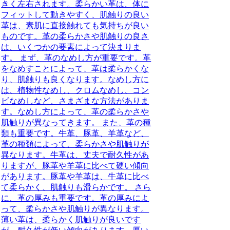
きく左右されます。柔らかい革は、体に
フィットして動きやすく、肌触りの良い
革は、素肌に直接触れても気持ちが良い
ものです。革の柔らかさや肌触りの良さ
は、いくつかの要素によって決まりま
す。 まず、革のなめし方が重要です。革
をなめすことによって、革は柔らかくな
り、肌触りも良くなります。なめし方に
は、植物性なめし、クロムなめし、コン
ビなめしなど、さまざまな方法がありま
す。なめし方によって、革の柔らかさや
肌触りが異なってきます。 また、革の種
類も重要です。牛革、豚革、羊革など、
革の種類によって、柔らかさや肌触りが
異なります。牛革は、丈夫で耐久性があ
りますが、豚革や羊革に比べて硬い傾向
があります。豚革や羊革は、牛革に比べ
て柔らかく、肌触りも滑らかです。 さら
に、革の厚みも重要です。革の厚みによ
って、柔らかさや肌触りが異なります。
薄い革は、柔らかく肌触りが良いです