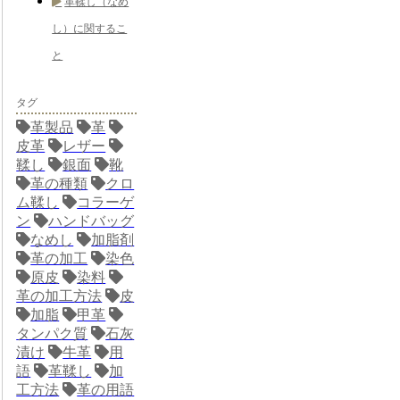
革鞣し（なめ
し）に関するこ
と
タグ
革製品
革
皮革
レザー
鞣し
銀面
靴
革の種類
クロ
ム鞣し
コラーゲ
ン
ハンドバッグ
なめし
加脂剤
革の加工
染色
原皮
染料
革の加工方法
皮
加脂
甲革
タンパク質
石灰
漬け
牛革
用
語
革鞣し
加
工方法
革の用語