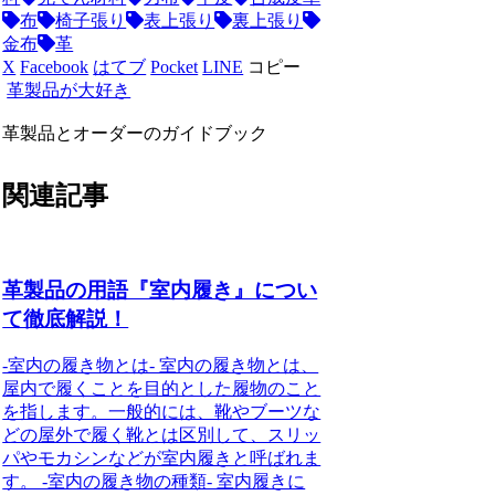
布
椅子張り
表上張り
裏上張り
金布
革
X
Facebook
はてブ
Pocket
LINE
コピー
革製品が大好き
革製品とオーダーのガイドブック
関連記事
革製品の用語『室内履き』につい
て徹底解説！
-室内の履き物とは- 室内の履き物とは、
屋内で履くことを目的とした履物のこと
を指します。一般的には、靴やブーツな
どの屋外で履く靴とは区別して、スリッ
パやモカシンなどが室内履きと呼ばれま
す。 -室内の履き物の種類- 室内履きに