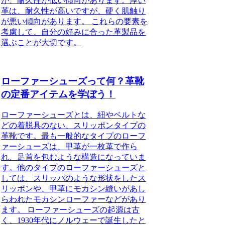
が、耐久性が低い傾向があります。厚い
革は、耐久性が高いですが、硬く肌触り
が悪い傾向があります。 これらの要素を
考慮して、自分の好みに合った革製品を
選ぶことが大切です。
ローファーシューズって何？革靴
の定番アイテムを学ぼう！
ローファーシューズとは、紐やベルトな
どの着脱具のない、スリッポンタイプの
革靴です。最も一般的なタイプのローフ
ァーシューズは、甲革が一枚革で作ら
れ、足首を包むような構造になっていま
す。他のタイプのローファーシューズと
しては、スリッパのような形状をしたス
リッポンや、甲革にモカシン縫いがあし
らわれたモカシンローファーなどがあり
ます。 ローファーシューズの起源は古
く、1930年代にノルウェーで誕生したと