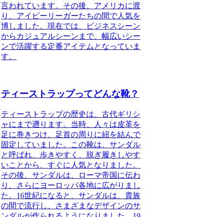
言われています。その後、アメリカに渡
り、アイビーリーガーたちの間で人気を
博しました。現在では、ビジネスシーン
からカジュアルシーンまで、幅広いシー
ンで活躍する定番アイテムとなっていま
す。
ティーストラップってどんな靴？
ティーストラップの歴史は、古代ギリシ
ャにまで遡ります。当時、人々は皮革を
足に巻きつけ、足首の周りに紐を結んで
固定していました。この靴は、サンダル
と呼ばれ、歩きやすく、脱ぎ履きしやす
いことから、すぐに人気となりました。
その後、サンダルは、ローマ帝国に伝わ
り、さらにヨーロッパ各地に広がりまし
た。16世紀になると、サンダルは、貴族
の間で流行し、さまざまなデザインのサ
ンダルが作られるようになりました。19