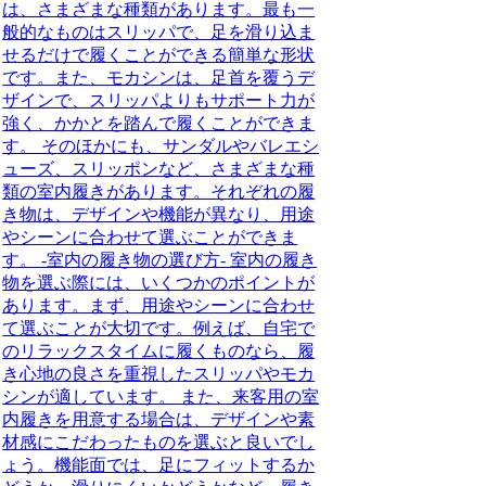
は、さまざまな種類があります。最も一
般的なものはスリッパで、足を滑り込ま
せるだけで履くことができる簡単な形状
です。また、モカシンは、足首を覆うデ
ザインで、スリッパよりもサポート力が
強く、かかとを踏んで履くことができま
す。 そのほかにも、サンダルやバレエシ
ューズ、スリッポンなど、さまざまな種
類の室内履きがあります。それぞれの履
き物は、デザインや機能が異なり、用途
やシーンに合わせて選ぶことができま
す。 -室内の履き物の選び方- 室内の履き
物を選ぶ際には、いくつかのポイントが
あります。まず、用途やシーンに合わせ
て選ぶことが大切です。例えば、自宅で
のリラックスタイムに履くものなら、履
き心地の良さを重視したスリッパやモカ
シンが適しています。 また、来客用の室
内履きを用意する場合は、デザインや素
材感にこだわったものを選ぶと良いでし
ょう。機能面では、足にフィットするか