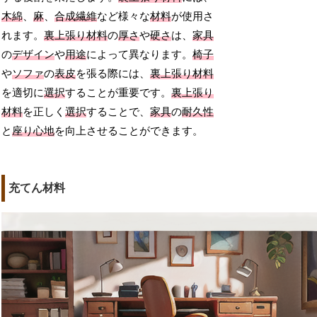
木綿
、
麻
、
合成繊維
など様々な
材料
が使用さ
れます。
裏上張り材料
の
厚さ
や
硬さ
は、
家具
の
デザイン
や
用途
によって異なります。
椅子
や
ソファ
の
表皮
を張る際には、
裏上張り材料
を適切に
選択
することが重要です。
裏上張り
材料
を正しく
選択
することで、
家具
の
耐久性
と
座り心地
を向上させることができます。
充てん材料