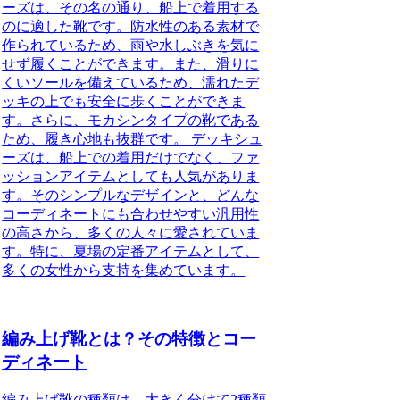
ーズは、その名の通り、船上で着用する
のに適した靴です。防水性のある素材で
作られているため、雨や水しぶきを気に
せず履くことができます。また、滑りに
くいソールを備えているため、濡れたデ
ッキの上でも安全に歩くことができま
す。さらに、モカシンタイプの靴である
ため、履き心地も抜群です。 デッキシュ
ーズは、船上での着用だけでなく、ファ
ッションアイテムとしても人気がありま
す。そのシンプルなデザインと、どんな
コーディネートにも合わせやすい汎用性
の高さから、多くの人々に愛されていま
す。特に、夏場の定番アイテムとして、
多くの女性から支持を集めています。
編み上げ靴とは？その特徴とコー
ディネート
編み上げ靴の種類は、大きく分けて2種類