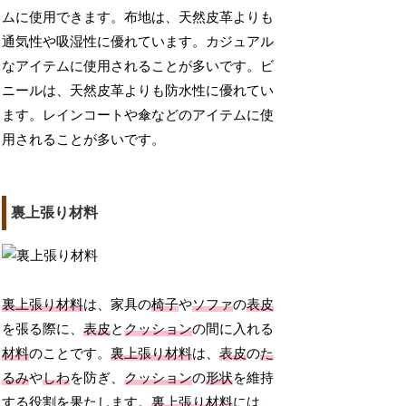
ムに使用できます。布地は、天然皮革よりも
通気性や吸湿性に優れています。カジュアル
なアイテムに使用されることが多いです。ビ
ニールは、天然皮革よりも防水性に優れてい
ます。レインコートや傘などのアイテムに使
用されることが多いです。
裏上張り材料
裏上張り材料
は、家具の
椅子
や
ソファ
の
表皮
を張る際に、
表皮
と
クッション
の間に入れる
材料
のことです。
裏上張り材料
は、
表皮
の
た
るみ
や
しわ
を防ぎ、
クッション
の
形状
を維持
する役割を果たします。
裏上張り材料
には、