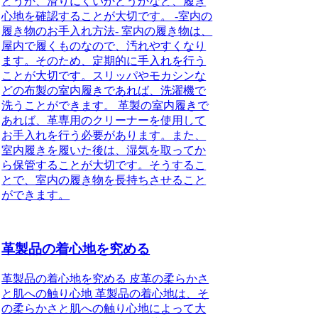
どうか、滑りにくいかどうかなど、履き
心地を確認することが大切です。 -室内の
履き物のお手入れ方法- 室内の履き物は、
屋内で履くものなので、汚れやすくなり
ます。そのため、定期的に手入れを行う
ことが大切です。スリッパやモカシンな
どの布製の室内履きであれば、洗濯機で
洗うことができます。 革製の室内履きで
あれば、革専用のクリーナーを使用して
お手入れを行う必要があります。また、
室内履きを履いた後は、湿気を取ってか
ら保管することが大切です。そうするこ
とで、室内の履き物を長持ちさせること
ができます。
革製品の着心地を究める
革製品の着心地を究める 皮革の柔らかさ
と肌への触り心地 革製品の着心地は、そ
の柔らかさと肌への触り心地によって大