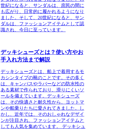
世紀になると、サンダルは、庶民の間に
も広がり、日常的に履かれるようになり
ました。そして、20世紀になると、サン
ダルは、ファッションアイテムとして認
識され、今日に至っています。
デッキシューズとは？使い方やお
手入れ方法まで解説
デッキシューズとは、船上で着用するモ
カシンタイプの靴のことです。その多く
は、キャンバスやラバーなどの防水性の
ある素材で作られており、滑りにくいソ
ールを備えています。デッキシューズ
は、その快適さと耐久性から、ヨットマ
ンや船乗りたちに愛されてきました。し
かし、近年では、そのおしゃれなデザイ
ンが注目され、ファッションアイテムと
しても人気を集めています。 デッキシュ