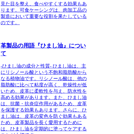
見た目を整え、食べやすくする効果もあ
ります。可食ケーシングは、肉加工品の
製造において重要な役割を果たしている
のです。
革製品の用語『ひまし油』につい
て
-ひまし油の成分と性質- ひまし油は、主
にリシノール酸という不飽和脂肪酸から
なる植物油です。リシノール酸は、他の
脂肪酸に比べて粘度が高く、乾燥性が低
いため、皮革に柔軟性を与え、防水性を
高める効果があります。また、ひまし油
は、抗菌・抗炎症作用があるため、皮革
を保護する効果もあります。さらに、ひ
まし油は、皮革の変色を防ぐ効果もある
ため、皮革製品を長く愛用するために
は、ひまし油を定期的に塗ってケアする