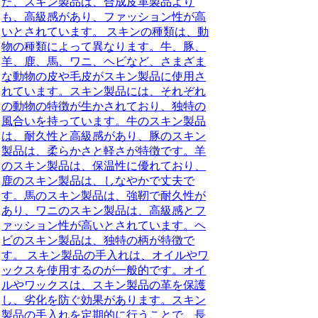
た、スキン製品は、合成皮革製品より
も、高級感があり、ファッション性が高
いとされています。 スキンの種類は、動
物の種類によって異なります。牛、豚、
羊、鹿、馬、ワニ、ヘビなど、さまざま
な動物の皮や毛皮がスキン製品に使用さ
れています。スキン製品には、それぞれ
の動物の特徴が生かされており、独特の
風合いを持っています。牛のスキン製品
は、耐久性と高級感があり、豚のスキン
製品は、柔らかさと軽さが特徴です。羊
のスキン製品は、保温性に優れており、
鹿のスキン製品は、しなやかで丈夫で
す。馬のスキン製品は、強靭で耐久性が
あり、ワニのスキン製品は、高級感とフ
ァッション性が高いとされています。ヘ
ビのスキン製品は、独特の柄が特徴で
す。 スキン製品の手入れは、オイルやワ
ックスを使用するのが一般的です。オイ
ルやワックスは、スキン製品の革を保護
し、劣化を防ぐ効果があります。スキン
製品の手入れを定期的に行うことで、長