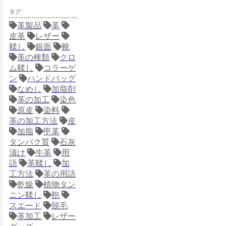
タグ
革製品
革
皮革
レザー
鞣し
銀面
靴
革の種類
クロ
ム鞣し
コラーゲ
ン
ハンドバッグ
なめし
加脂剤
革の加工
染色
原皮
染料
革の加工方法
皮
加脂
甲革
タンパク質
石灰
漬け
牛革
用
語
革鞣し
加
工方法
革の用語
乾燥
植物タン
ニン鞣し
鞄
スエード
脱毛
革加工
レザー