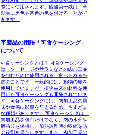
をなめすだけでなく、革製品を染色する
際にも使用されます。硫酸第一鉄は、革
製品に黒色や茶色の色を付けることがで
きます。
革製品の用語「可食ケーシング」
について
可食ケーシングとは？ 可食ケーシング
は、ソーセージやサラミなどの肉加工品
を包むために使用される、食べられる外
皮のことです。一般的には、動物の腸を
使用していますが、植物由来の材料を使
用した可食ケーシングも開発されていま
す。可食ケーシングには、肉加工品の風
味や食感に影響を与えるため、さまざま
な種類があります。 可食ケーシングは、
肉加工品を包むだけでなく、肉の水分や
脂肪分を保持し、加熱調理時の収縮を防
ぐ役割を果たします。また、肉加工品の