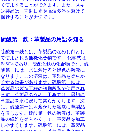
く使用することができます。また、スキ
ン製品は、直射日光や高温多湿を避けて
保管することが大切です。
硫酸第一鉄：革製品の用語を知る
硫酸第一鉄とは、革製品のなめし剤とし
て使用される無機化合物です。 化学式は
FeSO4であり、硫酸と鉄の化合物です。硫
酸第一鉄は、水に溶けると緑色の溶液に
なります。この溶液は、革製品を柔らか
くする効果があります。硫酸第一鉄は、
革製品の製造工程の初期段階で使用され
ます。革製品のなめし工程では、最初に
革製品を水に浸して柔らかくします。次
に、硫酸第一鉄を溶かした溶液に革製品
を浸します。硫酸第一鉄の溶液は、革製
品の繊維を柔らかくして、革製品を加工
しやすくします。硫酸第一鉄は、革製品