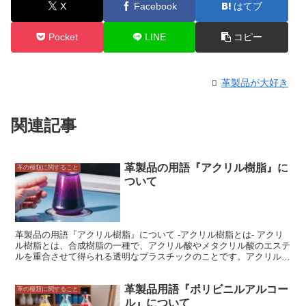
X
Facebook
はてブ
Pocket
LINE
コピー
革製品が大好き
関連記事
革製品の用語『アクリル樹脂』に
革の種類に関すること
ついて
革製品の用語『アクリル樹脂』について -アクリル樹脂とは- アクリ
ル樹脂とは、合成樹脂の一種で、アクリル酸やメタクリル酸のエステ
ルを重合させて得られる透明なプラスチックのことです。アクリル樹
脂は、その透明性、耐候性、耐熱性、耐薬品性などの優れた特性か
ら、様々な用途に使用されています。例えば、建築資材、自動車部
革製品用語『ポリビニルアルコー
品、家電製品、医療機器、化粧品容器など、様々な分野で使用されて
革の種類に関すること
います。アクリル樹脂は、その優れた特性から、今後も様々な分野で
ル』について