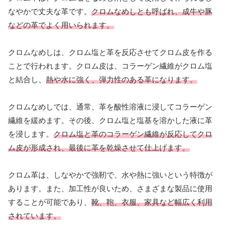
なやかで丈夫な革です。
クロムなめしとも呼ばれ、成牛や豚
などの革でよく用いられます。
クロムなめしは、クロム塩と革を反応させてクロム皮を作る
ことで行われます。クロム皮は、コラーゲン繊維がクロム塩
と結合し、
熱や水に強く、弾力性のある革になります。
クロムなめしでは、通常、革を酸性溶液に浸してコラーゲン
繊維を緩めます。その後、クロム塩と塩基を溶かした液に革
を浸します。
クロム塩と革のコラーゲン繊維が反応してクロ
ム皮が形成され、最後に革を乾燥させて仕上げます。
クロム革は、しなやかで強靭で、水や熱に強いという特徴が
あります。また、加工性が良いため、さまざまな製品に使用
することが可能であり、
靴、鞄、衣服、家具など幅広く利用
されています。