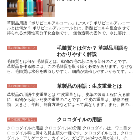
使用され続けることが予想されます。
革製品用語『ポリビニルアルコール』について ポリビニルアルコー
ルとは何か？ ポリビニルアルコールとは、酢酸ビニルを重合させて
得られる水溶性高分子化合物です。 無色透明の固体で、水に溶けや
すく、アルコールには溶けにくいです。ポリビニルアルコールは、食
品、化粧品、医薬品、工業用材料など、幅広い分野で使用されていま
毛髄質とは何か？ 革製品用語を
す。 食品分野では、ポリビニルアルコールは、清涼飲料水やビール
革の種類に関すること
の透明化剤、ソースやケチャップの増粘剤、アイスクリームやシャー
わかりやすく解説
ベットの安定剤などとして使用されています。化粧品分野では、ポリ
毛髄質とは何か 毛髄質とは、動物の毛の芯にある部分のことです。
ビニルアルコールは、化粧水や乳液の保湿剤、シャンプーやコンディ
革製品を作る際には、この毛髄質を取り除く必要があります。なぜな
ショナーの増粘剤、口紅やグロスなどの粘結剤などとして使用されて
ら、毛髄質は水分を吸収しやすく、細菌が繁殖しやすいからです。ま
います。医薬品分野では、ポリビニルアルコールは、錠剤やカプセル
た、毛髄質は革を弱くし、破れやすくなる原因にもなります。そこ
のコーティング剤、点眼薬や点鼻薬の粘結剤、輸血用血液の増量剤な
で、毛髄質を取り除くために、革をなめすという工程が行われます。
どとして使用されています。工業用材料分野では、ポリビニルアルコ
革製品の用語：生皮重量とは
なめしとは、革を薬品に漬けて、タンパク質を変性させることで、革
革の種類に関すること
ールは、塗料や接着剤の増粘剤、紙のコーティング剤、繊維の加工剤
を柔らかくする加工のことです。なめしを行うことで、毛髄質は溶け
などとして使用されています。 ポリビニルアルコールは、その優れ
革製品の用語生皮重量とは 生皮重量とは、皮革の製造工程に入る前
出して、革から取り除かれます。
た水溶性と粘結性により、様々な分野で使用されています。しかし、
に、動物から剥いだ皮の重量のことです。生皮の重量は、動物の種
ポリビニルアルコールは、水に溶けやすい性質があるため、湿度の高
類、大きさ、年齢、飼育方法などによって異なります。また、皮の部
い環境では変質しやすく、また、耐熱性も低いため、高温にさらされ
位によっても生皮の重量は異なります。 一般的に、生皮の重量は動
ると変質しやすいため、使用条件には注意が必要です。
物の体重の50％から70％程度と言われています。例えば、体重100kg
クロコダイルの用語
の牛が生皮の重量は約50kgから70kgということになります。 生皮の
革の種類に関すること
重量は、皮革の製造工程において重要な要素です。生皮の重量が重い
クロコダイルの用語 クロコダイルの分類 クロコダイルは、ワニ目ク
と、それに応じて皮革重量も重くなり、強度や耐久性も向上します。
ロコダイル科に属する爬虫類の一種です。クロコダイルには、クロコ
しかし、生皮の重量が重すぎると、皮革の加工が困難になり、製品の
ダイル、アリゲーター、カイマン、ガビアルの4つの属があり、それ
品質が低下する可能性もあります。 そのため、皮革製造業者は、生