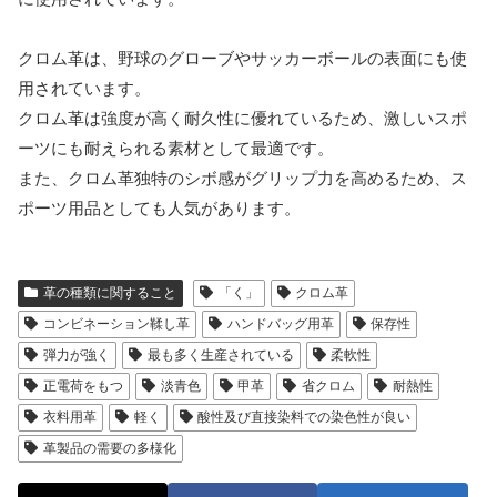
クロム革は、野球のグローブやサッカーボールの表面にも使
用されています。
クロム革は強度が高く耐久性に優れているため、激しいスポ
ーツにも耐えられる素材として最適です。
また、クロム革独特のシボ感がグリップ力を高めるため、ス
ポーツ用品としても人気があります。
革の種類に関すること
「く」
クロム革
コンビネーション鞣し革
ハンドバッグ用革
保存性
弾力が強く
最も多く生産されている
柔軟性
正電荷をもつ
淡青色
甲革
省クロム
耐熱性
衣料用革
軽く
酸性及び直接染料での染色性が良い
革製品の需要の多様化