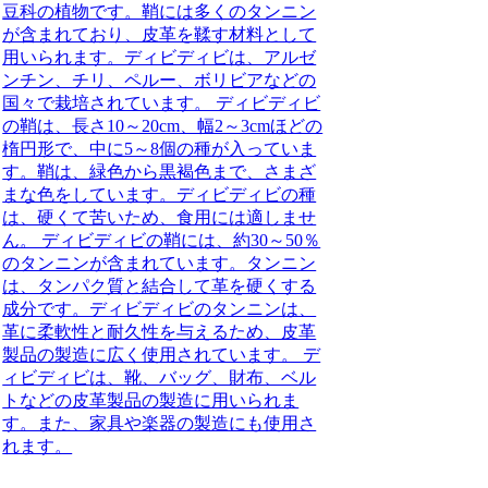
豆科の植物です。鞘には多くのタンニン
が含まれており、皮革を鞣す材料として
用いられます。ディビディビは、アルゼ
ンチン、チリ、ペルー、ボリビアなどの
国々で栽培されています。 ディビディビ
の鞘は、長さ10～20cm、幅2～3cmほどの
楕円形で、中に5～8個の種が入っていま
す。鞘は、緑色から黒褐色まで、さまざ
まな色をしています。ディビディビの種
は、硬くて苦いため、食用には適しませ
ん。 ディビディビの鞘には、約30～50％
のタンニンが含まれています。タンニン
は、タンパク質と結合して革を硬くする
成分です。ディビディビのタンニンは、
革に柔軟性と耐久性を与えるため、皮革
製品の製造に広く使用されています。 デ
ィビディビは、靴、バッグ、財布、ベル
トなどの皮革製品の製造に用いられま
す。また、家具や楽器の製造にも使用さ
れます。