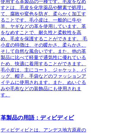
使用する革製品の一種です。毛皮をなめ
すとは、毛皮を化学薬品や酵素で処理し
て、腐敗や変色を防ぎ、柔らかく加工す
ることです。毛小皮は、一般的に牛や
羊、ヤギなどの革を使用しています。革
をなめすことで、耐久性と柔軟性を高
め、毛皮を保護することができます。 毛
小皮の特徴は、その暖かさ、柔らかさ、
そして自然な風合いです。また、他の革
製品に比べて軽量で通気性に優れている
ため、快適に着用することができます。
毛小皮は、主にコート、ジャケット、バ
ッグ、帽子、手袋などのファッションア
イテムに使用されます。また、ぬいぐる
みや毛布などの装飾品にも使用されま
す。
革製品の用語：ディビディビ
ディビディビとは、アンデス地方原産の