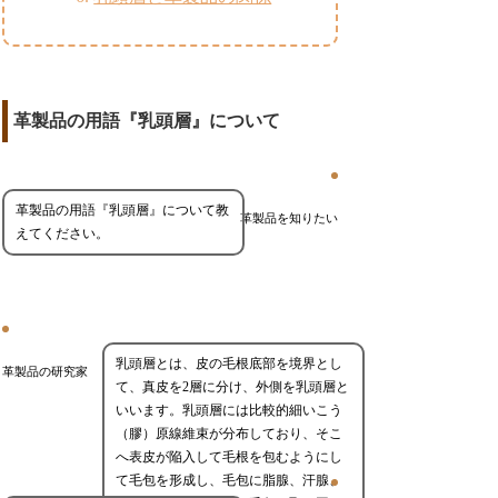
革製品の用語『乳頭層』について
革製品の用語『乳頭層』について教
革製品を知りたい
えてください。
乳頭層とは、皮の毛根底部を境界とし
革製品の研究家
て、真皮を2層に分け、外側を乳頭層と
いいます。乳頭層には比較的細いこう
（膠）原線維束が分布しており、そこ
へ表皮が陥入して毛根を包むようにし
て毛包を形成し、毛包に脂腺、汗腺、