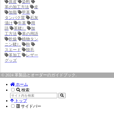
原皮
染料
革の加工方法
皮
加脂
甲革
タンパク質
石灰
漬け
牛革
用
語
革鞣し
加
工方法
革の用語
乾燥
植物タン
ニン鞣し
鞄
スエード
脱毛
革加工
レザー
グッズ
© 2024 革製品とオーダーのガイドブック.
ホーム
検索
トップ
サイドバー