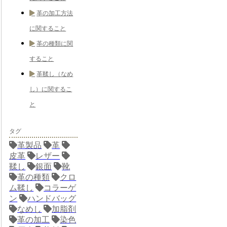
革の加工方法
に関すること
革の種類に関
すること
革鞣し（なめ
し）に関するこ
と
タグ
革製品
革
皮革
レザー
鞣し
銀面
靴
革の種類
クロ
ム鞣し
コラーゲ
ン
ハンドバッグ
なめし
加脂剤
革の加工
染色