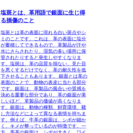
塩斑とは、革用語で銀面に生じ得
る損傷のこと
塩斑とは革の表面に現れる白い斑点やシ
ミのことです。これは、革の表面に塩分
が蓄積してできるもので、革製品が汗や
水にさらされたり、湿気の多い場所に保
管されたりすると発生しやすくなりま
す。塩斑は、革の品質を損ない、見た目
を悪くするだけでなく、革の耐久性を低
下させることもあります。 銀面とは革の
表面のことで、動物の表皮に当たる部分
です。銀面は、革製品の風合いや質感を
決める重要な部分であり、革の銀面が美
しいほど、革製品の価値が高くなりま
す。銀面は、動物の種類、飼育環境、鞣
し方法などによって異なる表情を持ちま
す。例えば、牛革の銀面は、シボが細か
く、キメが整っているのが特徴です。一
方、馬革の銀面は、シボが大きく、ワイ