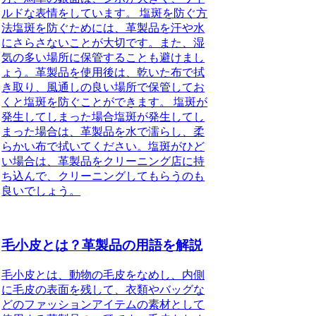
ルドな表情をしています。 塩斑を防ぐ方
法塩斑を防ぐためには、革製品を汗や水
にさらさないことが大切です。また、湿
気の多い場所に保管することも避けまし
ょう。革製品を使用後は、乾いた布で拭
き取り、風通しの良い場所で保管してお
くと塩斑を防ぐことができます。 塩斑が
発生してしまった場合塩斑が発生してし
まった場合は、革製品を水で濡らし、柔
らかい布で拭いてください。塩斑がひど
い場合は、革製品をクリーニング店に持
ち込んで、クリーニングしてもらうのも
良いでしょう。
毛小皮とは？革製品の用語を解説
毛小皮とは、動物の毛皮をなめし、内側
に毛皮の表面を残して、衣類やバッグな
どのファッションアイテムの素材として