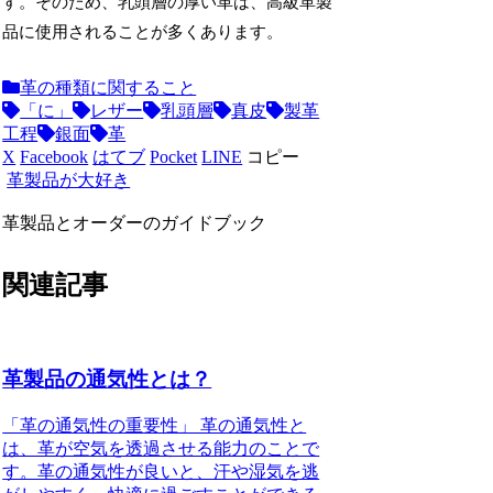
す。そのため、乳頭層の厚い革は、高級革製
品に使用されることが多くあります。
革の種類に関すること
「に」
レザー
乳頭層
真皮
製革
工程
銀面
革
X
Facebook
はてブ
Pocket
LINE
コピー
革製品が大好き
革製品とオーダーのガイドブック
関連記事
革製品の通気性とは？
「革の通気性の重要性」 革の通気性と
は、革が空気を透過させる能力のことで
す。革の通気性が良いと、汗や湿気を逃