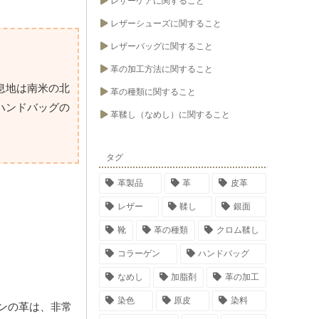
レザーケアに関すること
レザーシューズに関すること
レザーバッグに関すること
革の加工方法に関すること
生息地は南米の北
革の種類に関すること
ハンドバッグの
革鞣し（なめし）に関すること
タグ
革製品
革
皮革
レザー
鞣し
銀面
靴
革の種類
クロム鞣し
コラーゲン
ハンドバッグ
なめし
加脂剤
革の加工
染色
原皮
染料
ンの革は、非常