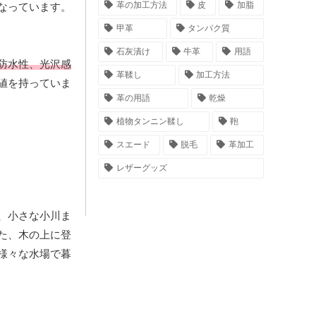
革の加工方法
皮
加脂
なっています。
甲革
タンパク質
石灰漬け
牛革
用語
防水性、光沢感
革鞣し
加工方法
値を持っていま
革の用語
乾燥
植物タンニン鞣し
鞄
スエード
脱毛
革加工
レザーグッズ
、小さな小川ま
た、木の上に登
様々な水場で暮