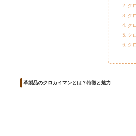
m
o
t
ク
d
a
o
e
ク
i
i
k
r
ク
t
l
ク
ク
革製品のクロカイマンとは？特徴と魅力