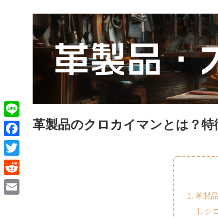
革製品のクロカイマンとは？特
L
i
F
n
a
T
e
c
w
R
e
i
革製
e
E
b
t
ク
d