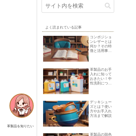
よく読まれている記事
コンポジショ
ンレザーとは
何か？その特
徴と活用事例
を紹介
革製品のお手
入れに知って
おきたい！中
性洗剤につい
て
デッキシュー
ズとは？使い
方やお手入れ
方法まで解説
革製品を知りたい
革製品の脱色