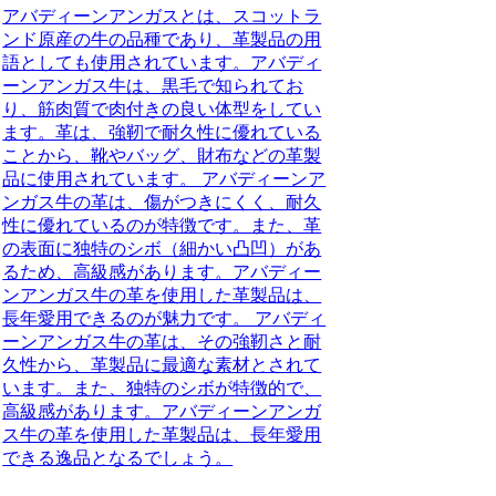
アバディーンアンガスとは、スコットラ
ンド原産の牛の品種であり、革製品の用
語としても使用されています。アバディ
ーンアンガス牛は、黒毛で知られてお
り、筋肉質で肉付きの良い体型をしてい
ます。革は、強靭で耐久性に優れている
ことから、靴やバッグ、財布などの革製
品に使用されています。 アバディーンア
ンガス牛の革は、傷がつきにくく、耐久
性に優れているのが特徴です。また、革
の表面に独特のシボ（細かい凸凹）があ
るため、高級感があります。アバディー
ンアンガス牛の革を使用した革製品は、
長年愛用できるのが魅力です。 アバディ
ーンアンガス牛の革は、その強靭さと耐
久性から、革製品に最適な素材とされて
います。また、独特のシボが特徴的で、
高級感があります。アバディーンアンガ
ス牛の革を使用した革製品は、長年愛用
できる逸品となるでしょう。