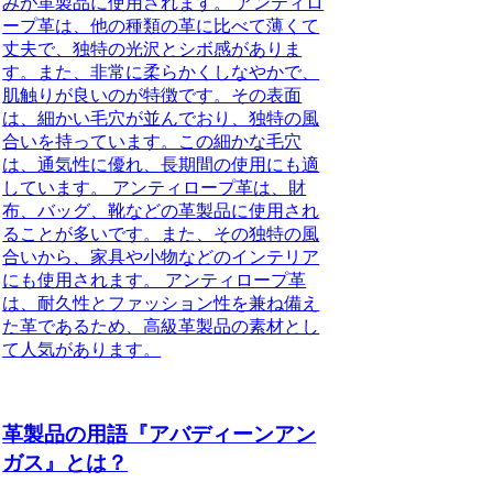
みが革製品に使用されます。 アンティロ
ープ革は、他の種類の革に比べて薄くて
丈夫で、独特の光沢とシボ感がありま
す。また、非常に柔らかくしなやかで、
肌触りが良いのが特徴です。その表面
は、細かい毛穴が並んでおり、独特の風
合いを持っています。この細かな毛穴
は、通気性に優れ、長期間の使用にも適
しています。 アンティロープ革は、財
布、バッグ、靴などの革製品に使用され
ることが多いです。また、その独特の風
合いから、家具や小物などのインテリア
にも使用されます。 アンティロープ革
は、耐久性とファッション性を兼ね備え
た革であるため、高級革製品の素材とし
て人気があります。
革製品の用語『アバディーンアン
ガス』とは？