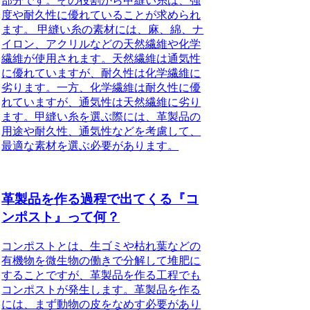
部分です。その役割から甲縫い糸は、強
度や耐久性に優れていることが求められ
ます。 甲縫い糸の素材には、麻、綿、ナ
イロン、アクリルなどの天然繊維や化学
繊維が使用されます。天然繊維は通気性
に優れていますが、耐久性は化学繊維に
劣ります。一方、化学繊維は耐久性に優
れていますが、通気性は天然繊維に劣り
ます。甲縫い糸を選ぶ際には、革製品の
用途や耐久性、通気性などを考慮して、
最適な素材を選ぶ必要があります。
革製品を作る過程で出てくる『コ
ンポスト』って何？
コンポストとは、生ゴミや枯れ葉などの
有機物を微生物の働きで分解して堆肥に
することですが、革製品を作る工程でも
コンポストが発生します。革製品を作る
には、まず動物の皮をなめす必要があり