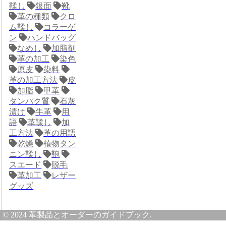
鞣し
銀面
靴
革の種類
クロ
ム鞣し
コラーゲ
ン
ハンドバッグ
なめし
加脂剤
革の加工
染色
原皮
染料
革の加工方法
皮
加脂
甲革
タンパク質
石灰
漬け
牛革
用
語
革鞣し
加
工方法
革の用語
乾燥
植物タン
ニン鞣し
鞄
スエード
脱毛
革加工
レザー
グッズ
© 2024 革製品とオーダーのガイドブック.