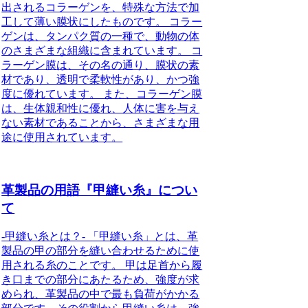
出されるコラーゲンを、特殊な方法で加
工して薄い膜状にしたものです。 コラー
ゲンは、タンパク質の一種で、動物の体
のさまざまな組織に含まれています。 コ
ラーゲン膜は、その名の通り、膜状の素
材であり、透明で柔軟性があり、かつ強
度に優れています。 また、コラーゲン膜
は、生体親和性に優れ、人体に害を与え
ない素材であることから、さまざまな用
途に使用されています。
革製品の用語『甲縫い糸』につい
て
-甲縫い糸とは？- 「甲縫い糸」とは、革
製品の甲の部分を縫い合わせるために使
用される糸のことです。 甲は足首から履
き口までの部分にあたるため、強度が求
められ、革製品の中で最も負荷がかかる