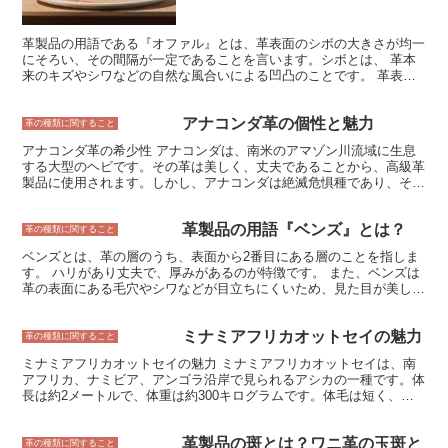
いを活かした革製品も数多くあります。 しかし、りん加工を施すこ
とで、革の表皮部分を滑らかに整えることができるため、より洗練さ
れた印象を与える革製品に仕上げることができます。 りん加工を施
革製品の用語である『オファル』とは、革表面のシボの大きさが均一
した革製品は、バッグや財布、靴など、さまざまなアイテムに使用さ
にそろい、その間隔が一定であることを言います。シボとは、 革本
れています。また、りん加工を施した革は、その柔軟性や弾力性を活
来のキズやシワなどの自然な風合いによる凹凸のことです。 革表面
かして、衣服に使用されることもあります。
のシボが均一にそろっていることで、高級感があり美しく、さらに耐
久性にも優れています。 具体的に、オファル革は、以下の特徴があ
アナコンダ革の個性と魅力
ります。 ・シボが均一にそろっていること ・耐久性に優れているこ
革の種類に関すること
と ・高級感があり美しいこと また、シボの大きさや間隔によって、
アナコンダ革の希少性 アナコンダは、南米のアマゾン川流域に生息
さまざまな種類があります。 オファル革は、バッグ、靴、財布、小
する大型のヘビです。その革は美しく、丈夫であることから、高級革
物など、さまざまな革製品に使用されています。
製品に使用されます。しかし、アナコンダは絶滅危惧種であり、その
革は非常に希少です。そのため、アナコンダ革製品は非常に高価で
す。 アナコンダの革が希少である理由は、その生息地の破壊と乱獲
革製品の用語『ベンズ』とは？
にあります。アナコンダは、アマゾン川の熱帯雨林に生息しています
革の種類に関すること
が、熱帯雨林は伐採が進み、その生息地が失われています。また、ア
ベンズとは、革の層のうち、表面から2番目にある層のことを指しま
ナコンダは食用や革製品のために乱獲されています。そのため、アナ
す。 ハリがあり丈夫で、厚みがあるのが特徴です。 また、ベンズは
コンダの個体数は減少の一途をたどり、その革はますます希少になっ
革の表面にある毛穴やシワなどが目立ちにくいため、見た目が美しく
ています。 アナコンダ革が希少であることは、その価値をさらに高
仕上がります。 ベンズは、靴やバッグ、財布などの革製品によく使
めています。アナコンダ革製品は、富裕層やセレブリティの間で人気
用されています。 ベンズの革製品は、丈夫で長持ちし、使い込むほ
があり、その需要は高まっています。しかし、アナコンダは絶滅危惧
ミナミアフリカオットセイの魅力
どに味が出てくるのが特徴です。 ベンズは、革の層の中でも最も厚
革の種類に関すること
種であり、その革の乱獲は持続可能ではありません。そのため、アナ
みがあり、丈夫な部分です。 このため、ベンズを使った革製品は、
コンダ革製品を購入する際には、その希少性と環境への影響を考慮す
ミナミアフリカオットセイの魅力 ミナミアフリカオットセイは、南
長持ちし、傷つきにくいという特徴があります。 また、ベンズは表
ることが重要です。
アフリカ、ナミビア、アンゴラ沿岸で見られるアシカの一種です。体
面が滑らかで、シワや毛穴が目立ちにくいという特徴もあります。
長は約2メートルで、体重は約300キログラムです。体毛は短く、色
このため、ベンズを使った革製品は、見た目にも美しく仕上がりま
は黒または茶色です。ミナミアフリカオットセイは、群れで生活し、
す。
主に魚やイカを食べます。ミナミアフリカオットセイは、その生態系
革製品の斑とは？ワニ革の玉斑と
において重要な役割を果たしており、また、その可愛らしい見た目で
革の種類に関すること