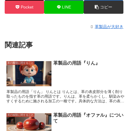
Pocket
LINE
コピー
革製品が大好き
関連記事
革製品の用語『りん』
革の種類に関すること
革製品の用語「りん」 りんとは りんとは、革の表皮部分を薄く削り
取ったものを指す革の用語です。りんは、革を柔らかくし、馴染みや
すくするために施される加工の一種です。具体的な方法は、革の表皮
部分を専用の機械で薄く削っていくことであり、表面を滑らかに整え
るために行われることが多くあります。 りん加工を施される革は、
革製品の用語『オファル』につい
一般的に牛革や馬革など、厚みのある革が用いられます。りん加工を
革の種類に関すること
施すことで、革の厚みを均一に整え、柔軟性や弾力性を高めることが
て
できます。 また、りん加工を施すことで、革の風合いを変えること
ができます。通常、革の表皮部分は毛穴やシワなどがあり、その風合