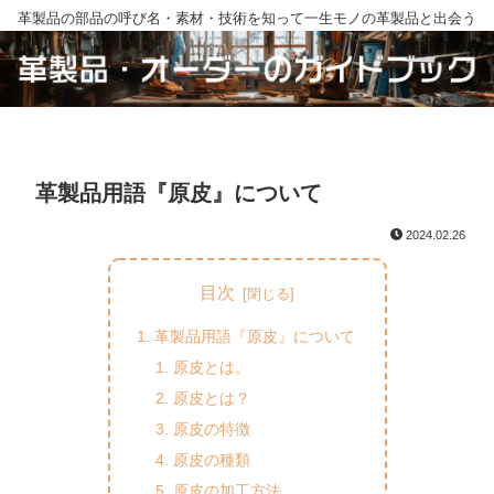
革製品の部品の呼び名・素材・技術を知って一生モノの革製品と出会う
革製品用語『原皮』について
2024.02.26
目次
革製品用語『原皮』について
原皮とは。
原皮とは？
原皮の特徴
原皮の種類
原皮の加工方法