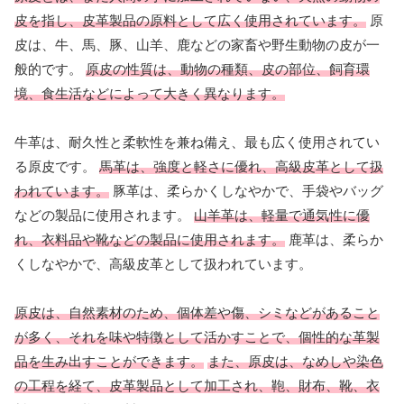
皮を指し、皮革製品の原料として広く使用されています。
原
皮は、牛、馬、豚、山羊、鹿などの家畜や野生動物の皮が一
般的です。
原皮の性質は、動物の種類、皮の部位、飼育環
境、食生活などによって大きく異なります。
牛革は、耐久性と柔軟性を兼ね備え、最も広く使用されてい
る原皮です。
馬革は、強度と軽さに優れ、高級皮革として扱
われています。
豚革は、柔らかくしなやかで、手袋やバッグ
などの製品に使用されます。
山羊革は、軽量で通気性に優
れ、衣料品や靴などの製品に使用されます。
鹿革は、柔らか
くしなやかで、高級皮革として扱われています。
原皮は、自然素材のため、個体差や傷、シミなどがあること
が多く、それを味や特徴として活かすことで、個性的な革製
品を生み出すことができます。
また、原皮は、なめしや染色
の工程を経て、皮革製品として加工され、鞄、財布、靴、衣