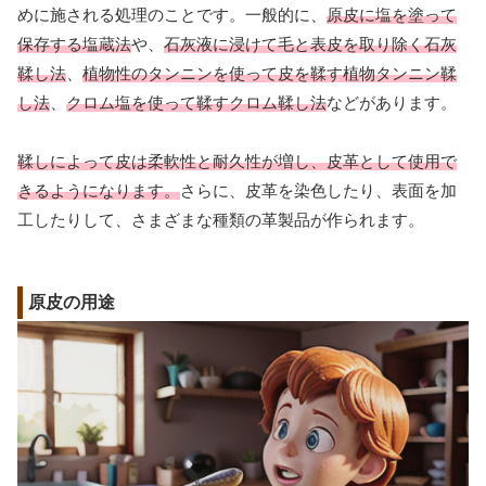
めに施される処理のことです。一般的に、
原皮に塩を塗って
保存する塩蔵法
や、
石灰液に浸けて毛と表皮を取り除く石灰
鞣し法
、
植物性のタンニンを使って皮を鞣す植物タンニン鞣
し法
、
クロム塩を使って鞣すクロム鞣し法
などがあります。
鞣しによって皮は柔軟性と耐久性が増し、皮革として使用で
きるようになります。
さらに、皮革を染色したり、表面を加
工したりして、さまざまな種類の革製品が作られます。
原皮の用途