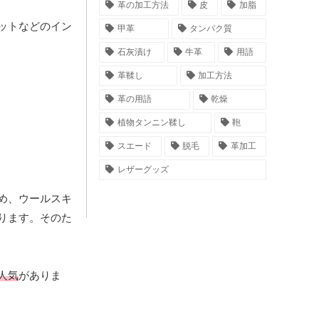
革の加工方法
皮
加脂
ットなどのイン
甲革
タンパク質
石灰漬け
牛革
用語
革鞣し
加工方法
革の用語
乾燥
植物タンニン鞣し
鞄
スエード
脱毛
革加工
レザーグッズ
め、ウールスキ
ります。そのた
人気
がありま