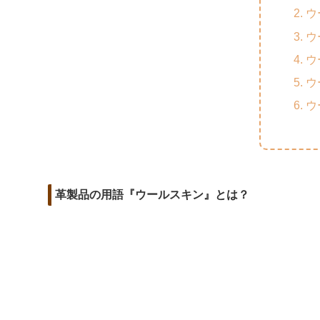
m
o
t
ウ
d
a
o
e
ウ
i
i
k
r
ウ
t
l
ウ
ウ
革製品の用語『ウールスキン』とは？