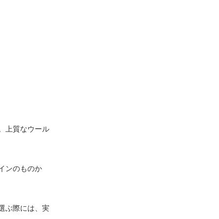
。上質なウール
インのものか
選ぶ際には、実