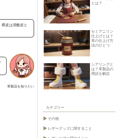
とは？
、裸皮は浸酸皮と
セミアニリン
仕上げとは？
革の仕上げ方
法のひとつ
で
シアリングと
は？革製品の
用語を解説
革製品を知りたい
カテゴリー
その他
レザーグッズに関すること