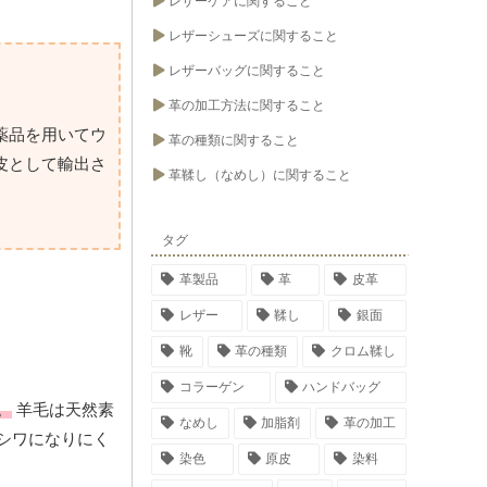
レザーケアに関すること
レザーシューズに関すること
レザーバッグに関すること
革の加工方法に関すること
薬品を用いてウ
革の種類に関すること
皮として輸出さ
革鞣し（なめし）に関すること
タグ
革製品
革
皮革
レザー
鞣し
銀面
靴
革の種類
クロム鞣し
コラーゲン
ハンドバッグ
。
羊毛は天然素
なめし
加脂剤
革の加工
シワになりにく
染色
原皮
染料