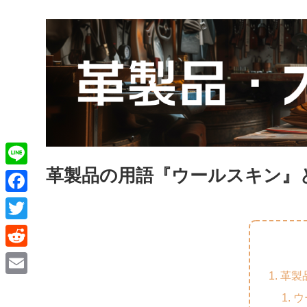
革製品の用語『ウールスキン』
L
i
F
n
a
T
e
c
w
R
e
i
革製
e
E
b
t
ウ
d