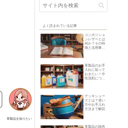
よく読まれている記事
コンポジショ
ンレザーとは
何か？その特
徴と活用事例
を紹介
革製品のお手
入れに知って
おきたい！中
性洗剤につい
て
デッキシュー
ズとは？使い
方やお手入れ
方法まで解説
革製品を知りたい
革製品の脱色