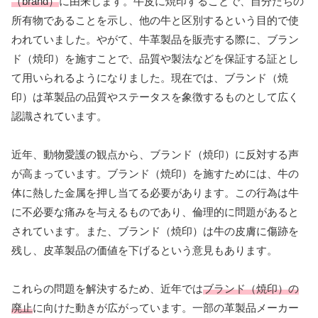
（brand）
に由来します。牛皮に焼印することで、自分たちの
所有物であることを示し、他の牛と区別するという目的で使
われていました。やがて、牛革製品を販売する際に、ブラン
ド（焼印）を施すことで、品質や製法などを保証する証とし
て用いられるようになりました。現在では、ブランド（焼
印）は革製品の品質やステータスを象徴するものとして広く
認識されています。
近年、動物愛護の観点から、ブランド（焼印）に反対する声
が高まっています。ブランド（焼印）を施すためには、牛の
体に熱した金属を押し当てる必要があります。この行為は牛
に不必要な痛みを与えるものであり、倫理的に問題があると
されています。また、ブランド（焼印）は牛の皮膚に傷跡を
残し、皮革製品の価値を下げるという意見もあります。
これらの問題を解決するため、近年では
ブランド（焼印）の
廃止
に向けた動きが広がっています。一部の革製品メーカー