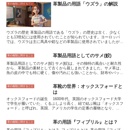
革製品の用語「ウズラ」の解説
種類や環境に合わせてさまざまな種類があります。たとえば、建設現
革の種類に関すること
場で使用する安全靴はつま先を保護するトゥキャップが強化されてい
るものが多く、食品工場で使用する安全靴は滑りにくい靴底が採用さ
れているものが多いです。また、電気工事がらみに使用される安全靴
は電気を通さない特殊な素材が使用されているものもあります。
ウズラの歴史 革製品の用語である「ウズラ」の歴史は古く、少なく
とも13世紀には使用されていたことが知られています。ヨーロッパ
では、ウズラは主に馬具や鎧などの革製品に使用されていましたが、
やがて財布や靴などの小物にも使用されるようになりました。日本に
ウズラが伝わったのは江戸時代で、主に刀の鞘や財布に使用されてい
革製品用語としてのサメ(鮫)
ました。明治時代以降、ウズラは日本の革製品においても広く使用さ
革の種類に関すること
れるようになり、現在ではバッグや靴、財布など、様々なアイテムに
革製品用語としてのサメ(鮫) サメ(鮫)は、その独特の風合いと耐久性
使用されています。
から、革製品の素材として古くから親しまれてきました。サメ革は、
魚の皮の中でも特に硬く、傷や汚れにも強いことから、財布やバッ
グ、靴などの小物から、高級家具に至るまで、様々な製品に使用され
ています。 また、サメ革は、その美しい模様でも知られています。
革靴の世界：オックスフォードと
サメの皮には、様々な模様があり、その種類によって、斑点模様、ひ
革の種類に関すること
し形模様、波模様など、様々なバリエーションがあります。これらの
は
模様は、サメ革製品に独特の個性を与え、人々を魅了しています。
オックスフォードの誕生 1600年代、英国のオックスフォード大学
しかし、近年のサメの乱獲により、サメ革の入手が難しくなってきて
で学生が履いていた、くるぶしより高く、紐で結ぶ靴は「オックスフ
います。そのため、サメ革製品の価格は高騰しており、近年では、サ
ォード」と呼ばれ、英国、アメリカの学生の定番の履物となり、
メ革の代わりに、他の魚の皮や、人工皮革を使用した製品も増えてき
1800年代に一般にも広まり、今日ではドレスシューズの定番の靴で
ています。 サメ革は、高級感と耐久性を兼ね備えた素材として、古
す。
くから親しまれてきました。しかし、近年では、サメの乱獲により、
革の用語『フィブリル』とは？
革の種類に関すること
サメ革の入手が難しくなってきています。そのため、サメ革製品の価
格は高騰しており、近年では、サメ革の代わりに、他の魚の皮や、人
革の用語『フィブリル』とは？ -フィブリルとは- 革の用語『フィブ