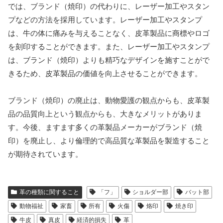
では、ブランド（焼印）の代わりに、レーザー加工やスタン
プなどの方法を採用しています。レーザー加工やスタンプ
は、牛の体に痛みを与えることなく、皮革製品に商標やロゴ
を刻印することができます。また、レーザー加工やスタンプ
は、ブランド（焼印）よりも精巧なデザインを施すことがで
きるため、皮革製品の価値を向上させることができます。
ブランド（焼印）の廃止は、動物愛護の観点からも、皮革製
品の品質向上という観点からも、大きなメリットがありま
す。今後、ますます多くの革製品メーカーがブランド（焼
印）を廃止し、より倫理的で高品質な革製品を製造すること
が期待されています。
革の種類に関すること
「フ」
ショルダー部
バット部
動物福祉
家畜
所有
火傷
烙印
焼き印
牛皮
真皮
経済的損失
革