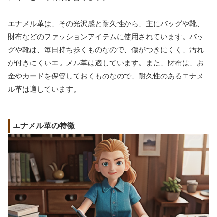
エナメル革は、その光沢感と耐久性から、主にバッグや靴、
財布などのファッションアイテムに使用されています。バッ
グや靴は、毎日持ち歩くものなので、傷がつきにくく、汚れ
が付きにくいエナメル革は適しています。また、財布は、お
金やカードを保管しておくものなので、耐久性のあるエナメ
ル革は適しています。
エナメル革の特徴