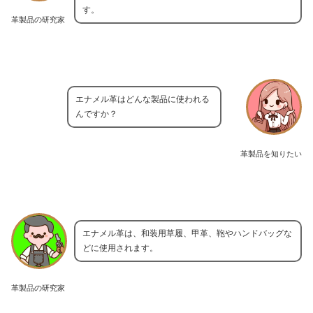
す。
革製品の研究家
エナメル革はどんな製品に使われる
んですか？
革製品を知りたい
エナメル革は、和装用草履、甲革、鞄やハンドバッグな
どに使用されます。
革製品の研究家