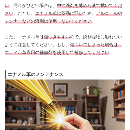
い
。汚れがひどい場合は、
中性洗剤を薄めた液で拭いてくだ
さい
。ただし、
エナメル革は薬品に弱い
ため、
アルコールや
シンナーなどの溶剤は使用しないでください
。
また、エナメル革は
傷つきやすい
ので、鋭利な物に触れない
ように注意してください。もし、
傷ついてしまった場合は、
エナメル革専用の補修剤を使用して補修してください
。
エナメル革のメンテナンス