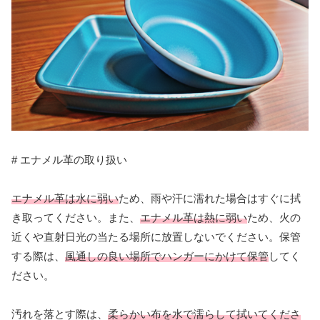
# エナメル革の取り扱い
エナメル革は水に弱い
ため、雨や汗に濡れた場合はすぐに拭
き取ってください。また、
エナメル革は熱に弱い
ため、火の
近くや直射日光の当たる場所に放置しないでください。保管
する際は、
風通しの良い場所でハンガーにかけて保管
してく
ださい。
汚れを落とす際は、
柔らかい布を水で濡らして拭いてくださ