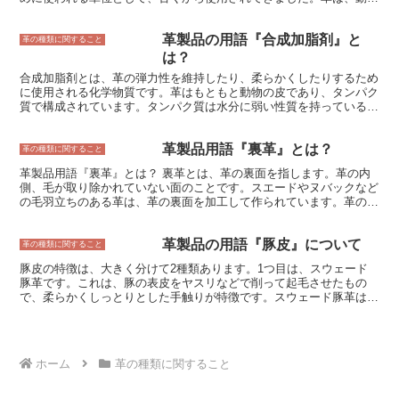
す。
の皮をなめして作られる天然素材です。革の面積は、動物の大きさや
部位によって異なります。そのため、坪は革の面積を測るために便利
革製品の用語『合成加脂剤』と
な単位なのです。革製品の価格は、革の面積によって決まることが多
革の種類に関すること
いため、坪は革製品の価格を知るための重要な指標でもあります。
は？
合成加脂剤とは、革の弾力性を維持したり、柔らかくしたりするため
に使用される化学物質です。革はもともと動物の皮であり、タンパク
質で構成されています。タンパク質は水分に弱い性質を持っているた
め、革を水から守るために加脂処理が行われます。加脂処理には、植
物油や動物油、合成油など様々な油脂が使用されます。合成加脂剤
革製品用語『裏革』とは？
は、それらの中で合成油脂で作られた加脂剤のことを指します。 合
革の種類に関すること
成加脂剤は、天然油脂に比べて安定性が高く、劣化しにくいという特
革製品用語『裏革』とは？ 裏革とは、革の裏面を指します。革の内
徴があります。そのため、革の柔軟性を長期間維持することができ、
側、毛が取り除かれていない面のことです。スエードやヌバックなど
ひび割れや破れを防ぐ効果があります。また、合成加脂剤は天然油脂
の毛羽立ちのある革は、革の裏面を加工して作られています。革の裏
よりも安価なため、革製品の製造コストを抑えることができます。
面は、革の表側よりも柔らかく、毛羽立っていることが特徴です。
合成加脂剤は、革製品の製造に広く使用されています。靴、バッグ、
革製品の様々な部分に使用されており、靴やバッグ、財布、ジャケッ
財布、ソファなど、様々な革製品に使用されています。合成加脂剤を
革製品の用語『豚皮』について
トなどの裏地や内装に使用されることが多いです。また、革製品の補
革の種類に関すること
使用することで、革製品の寿命を延ばし、快適に使用することができ
修や修理にも使用されます。
ます。
豚皮の特徴は、大きく分けて2種類あります。1つ目は、スウェード
豚革です。これは、豚の表皮をヤスリなどで削って起毛させたもの
で、柔らかくしっとりとした手触りが特徴です。スウェード豚革は、
主にバッグや靴、衣類などに使用されています。2つ目は、ヌメ豚革
です。これは、豚の表皮をなめして仕上げたもので、耐久性と撥水性
に優れています。ヌメ豚革は、主に財布や小物、家具などに使用され
ています。 豚皮の種類は、その加工方法によってさらに細かく分類
ホーム
革の種類に関すること
することができます。例えば、スウェード豚革には、ピッグスウェー
ドとヘアーオンの2種類があります。ピッグスウェードは、豚の表皮
をヤスリなどで削って起毛させたもので、柔らかくしっとりとした手