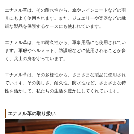
エナメル革は、その耐水性から、傘やレインコートなどの雨
具にもよく使用されます。また、ジュエリーや楽器などの繊
細な製品を保護するケースにも使われています。
エナメル革は、その耐久性から、軍事用品にも使用されてい
ます。軍服やヘルメット、防護服などに使用されることが多
く、兵士の身を守っています。
エナメル革は、その多様性から、さまざまな製品に使用され
ています。その美しさ、耐久性、防水性など、さまざまな特
性を活かして、私たちの生活を豊かにしてくれています。
エナメル革の取り扱い