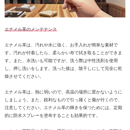
エナメル革のメンテナンス
エナメル革は、汚れや水に強く、お手入れが簡単な素材で
す。汚れが付着したら、柔らかい布で拭き取ることができま
す。また、水洗いも可能ですが、洗う際は中性洗剤を使用
し、押し洗いをします。洗った後は、陰干しにして完全に乾
燥させてください。
エナメル革は、熱に弱いので、高温の場所に置かないように
しましょう。また、鋭利なもので引っ掻くと傷が付くので、
注意してください。エナメル革の輝きを保つためには、定期
的に防水スプレーを塗布することも効果的です。