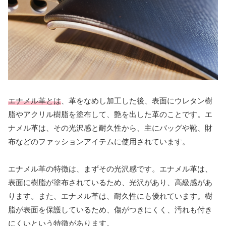
エナメル革とは
、革をなめし加工した後、表面にウレタン樹
脂やアクリル樹脂を塗布して、艶を出した革のことです。エ
ナメル革は、その光沢感と耐久性から、主にバッグや靴、財
布などのファッションアイテムに使用されています。
エナメル革の特徴は、まずその光沢感です。エナメル革は、
表面に樹脂が塗布されているため、光沢があり、高級感があ
ります。また、エナメル革は、耐久性にも優れています。樹
脂が表面を保護しているため、傷がつきにくく、汚れも付き
にくいという特徴があります。