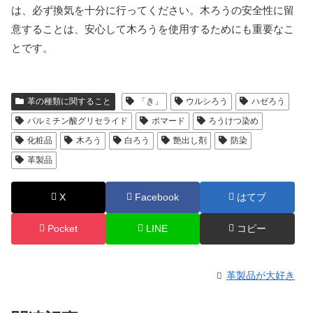
は、必ず換気を十分に行ってください。木ろうの安全性に留
意することは、安心して木ろうを使用するためにも重要なこ
とです。
革の種類に関すること
「き」
ウルシろう
ハゼろう
パルミチン酸グリセライド
ポマード
ろうけつ染め
化粧品
木ろう
白ろう
艶出し剤
防染
革製品
X
Facebook
はてブ
Pocket
LINE
コピー
革製品が大好き