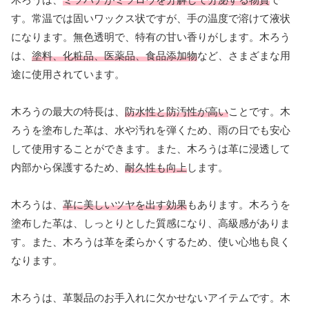
す。常温では固いワックス状ですが、手の温度で溶けて液状
になります。無色透明で、特有の甘い香りがします。木ろう
は、
塗料、化粧品、医薬品、食品添加物
など、さまざまな用
途に使用されています。
木ろうの最大の特長は、
防水性と防汚性が高い
ことです。木
ろうを塗布した革は、水や汚れを弾くため、雨の日でも安心
して使用することができます。また、木ろうは革に浸透して
内部から保護するため、
耐久性も向上
します。
木ろうは、
革に美しいツヤを出す効果
もあります。木ろうを
塗布した革は、しっとりとした質感になり、高級感がありま
す。また、木ろうは革を柔らかくするため、使い心地も良く
なります。
木ろうは、革製品のお手入れに欠かせないアイテムです。木