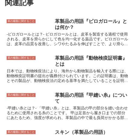
関連記事
革製品の用語『ピロガロール』と
革の種類に関すること
は何か？
-ピロガロールとは？- ピロガロールとは、皮革を製造する過程で使用
される、皮革を滑らかにして色を均一化する薬品です。ピロガロール
は、皮革の品質を改善し、シワやたるみを伸ばすことで、より滑らか
で均一な外観と手触りを実現します。また、ピロガロールは、革の強
度と耐久性を増加させ、革に柔軟性を与えて、より使いやすく、長持
革製品の用語『動物検疫証明書』
ちする革になります。 ピロガロールは、様々な種類の皮革に使用す
革の種類に関すること
ることができます。靴、手袋、バッグ、家具、衣類など、様々な革の
とは
装飾品にピロガロールが使用されています。ピロガロールは、皮革を
日本では、動物検疫法により、海外から動物製品を輸入する際には、
より耐久性のある外観と手触りにして、使いやすくする薬品です。一
動物検疫証明書の提出が義務付けられています。この証明書は、動物
般的には、クロミウム鞣し革に使用されています。ピロガロールは、
とその製品が、動物検疫法の定める基準を満たしていることを証明す
革や他の合成革に塗布することで、光沢を出します。
るものです。 動物検疫証明書は、輸出国の政府機関が発行します。
証明書には、動物の種類、年齢、性別、健康状態、輸出国の当局者に
革製品の用語『甲縫い糸』につい
よる検査結果などが記載されます。また、動物製品の場合は、製品の
革の種類に関すること
種類、原材料、製造方法、検査結果などが記載されます。 動物検疫
て
証明書は、動物製品の安全性を確保するためには欠かせないもので
-甲縫い糸とは？- 「甲縫い糸」とは、革製品の甲の部分を縫い合わせ
す。証明書を提出することで、動物製品が動物検疫法の基準を満たし
るために使用される糸のことです。 甲は足首から履き口までの部分
ていることが証明され、日本国内で安心して流通させることができま
にあたるため、強度が求められ、革製品の中で最も負荷がかかる部分
す。
です。その役割から甲縫い糸は、強度や耐久性に優れていることが求
められます。 甲縫い糸の素材には、麻、綿、ナイロン、アクリルな
スキン（革製品の用語）
どの天然繊維や化学繊維が使用されます。天然繊維は通気性に優れて
革の種類に関すること