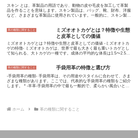
いますが、耐久性は化学繊維に劣ります。一方、化学繊維は耐久性に
スキン とは、革製品の用語であり、動物の皮や毛皮を加工して革製
優れていますが、通気性は天然繊維に劣ります。甲縫い糸を選ぶ際に
品を作ることを意味します。スキン製品は、バッグ、靴、財布、洋服
は、革製品の用途や耐久性、通気性などを考慮して、最適な素材を選
など、さまざまな革製品に使用されています。一般的に、スキン製品
ぶ必要があります。
は、合成皮革製品よりも、耐久性があり、長く使用することができま
す。また、スキン製品は、合成皮革製品よりも、高級感があり、ファ
ミズオオトカゲとは？特徴や生態
ッション性が高いとされています。 スキンの種類は、動物の種類に
革の種類に関すること
よって異なります。牛、豚、羊、鹿、馬、ワニ、ヘビなど、さまざま
と皮革としての価値
な動物の皮や毛皮がスキン製品に使用されています。スキン製品に
ミズオオトカゲとは？特徴や生態と皮革としての価値 -ミズオオトカ
は、それぞれの動物の特徴が生かされており、独特の風合いを持って
ゲの特徴- ミズオオトカゲは、世界で最も大きく最も重いトカゲとし
います。牛のスキン製品は、耐久性と高級感があり、豚のスキン製品
て知られる、大トカゲの一種です。成体の平均的な体長は1.5〜2.5メ
は、柔らかさと軽さが特徴です。羊のスキン製品は、保温性に優れて
ートル、体重は最大で150キログラムに達する個体もいます。最大の
おり、鹿のスキン製品は、しなやかで丈夫です。馬のスキン製品は、
特徴は、その巨大な体と長い尻尾です。尻尾の長さは体長の約2倍に
強靭で耐久性があり、ワニのスキン製品は、高級感とファッション性
手袋用革の特徴と選び方
もなり、その総体長は4メートル以上に及ぶこともあります。ミズオ
革の種類に関すること
が高いとされています。ヘビのスキン製品は、独特の柄が特徴です。
オトカゲの体色は、オリーブ色やブラウンがかった色で、腹面は淡い
スキン製品の手入れは、オイルやワックスを使用するのが一般的で
-手袋用革の種類- 手袋用革は、その用途やスタイルに合わせて、さま
黄色やクリーム色をしています。頭部は大きく、吻部は丸みを帯びて
す。オイルやワックスは、スキン製品の革を保護し、劣化を防ぐ効果
ざまな種類があります。ここでは、代表的な手袋用革の種類をご紹介
います。目が大きく、視力は優れています。四肢は短く、足指には鋭
があります。スキン製品の手入れを定期的に行うことで、長く使用す
します。 * -羊革-手袋用革の中で最も一般的で、柔らかい風合いと耐
い爪が生えています。ミズオオトカゲは、水辺に生息するトカゲで、
ることができます。また、スキン製品は、直射日光や高温多湿を避け
久性を兼ね備えています。また、薄手で通気性が高いので、季節を問
泳ぎが得意です。主食は魚やカエルなどの水生生物ですが、鳥や小型
て保管することが大切です。
わず使用できます。 * -牛革-羊革よりも厚手で丈夫な革で、耐摩耗性
の哺乳類を捕食することもあります。
が高いのが特徴です。作業用手袋や、バイクや自転車用手袋などによ
く使用されます。 * -豚革-牛革よりも柔らかく、しなやかな風合いが
ホーム
革の種類に関すること
特徴です。薄手で通気性が高いので、夏場の手袋に向いています。 *
-山羊革-羊革よりも耐久性が高く、耐摩耗性にも優れています。ま
た、薄手でしなやかなので、フィット感や操作性がよく、スポーツ用
手袋や作業用手袋によく使用されます。 * -鹿革-手袋用革の中で最も
柔らかく、しなやかな風合いが特徴です。高級手袋に使用されること
が多いです。 手袋用革の種類は、他にもさまざまなものがありま