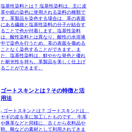
塩基性染料とは？ 塩基性染料は、主に皮
革や紙の染色に使用される染料の種類で
す。革製品を染色する場合は、革の表面
にある繊維と塩基性染料の分子が結合す
ることで色が付着します。塩基性染料
は、酸性染料とは異なり、酸性の水溶液
中で染色を行うため、革の表面を傷める
ことなく染色することができます。ま
た、塩基性染料は、鮮やかな発色と優れ
た耐光性を持ち、革製品を美しく仕上げ
ることができます。
ゴートスキンとは？その特徴と活
用法
- ゴートスキンとは？ ゴートスキンとは、
ヤギの皮を革に加工したものです。 牛革
や豚革などと同様に、古くから衣料品や
鞄、靴などの素材として利用されてきま