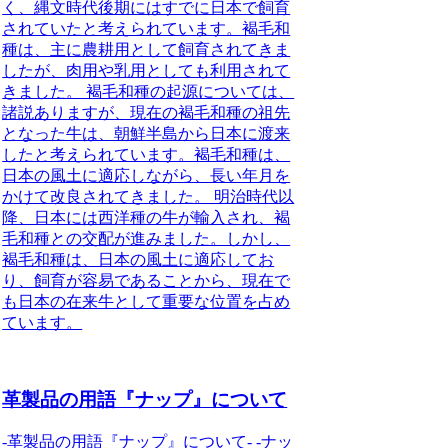
く、縄文時代後期にはすでに日本で飼育
されていたと考えられています。褐毛和
種は、主に農耕用として飼育されてきま
したが、肉用や乳用としても利用されて
きました。 褐毛和種の起源については、
諸説ありますが、現在の褐毛和種の祖先
となった牛は、朝鮮半島から日本に渡来
したと考えられています。褐毛和種は、
日本の風土に適応しながら、長い年月を
かけて改良されてきました。 明治時代以
降、日本には西洋種の牛が輸入され、褐
毛和種との交配が進みました。しかし、
褐毛和種は、日本の風土に適応してお
り、飼育が容易であることから、現在で
も日本の在来牛として重要な位置を占め
ています。
革製品の用語『ナップ』について
-革製品の用語『ナップ』について- -ナッ