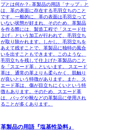
プとは何か？- 革製品の用語「ナップ」と
は、革の表面に存在する毛羽立ちのこと
です。一般的に、革の表面は毛羽立って
いない状態が好まれ、そのため、革製品
を作る際には、製造工程で「スエード仕
上げ」という加工が行われて、毛羽立ち
が取り除かれます。しかし、毛羽立ちを
あえて残すことで、革製品に独特の風合
いを出すこともできます。このような、
毛羽立ちを残して仕上げた革製品のこと
を「スエード革」といいます。 スエード
革は、通常の革よりも柔らかく、肌触り
が良いという特徴があります。また、ス
エード革は、傷が目立ちにくいという特
徴もあります。そのため、スエード革
は、バッグや靴などの革製品に使用され
ることが多くあります。
革製品の用語『塩基性染料』