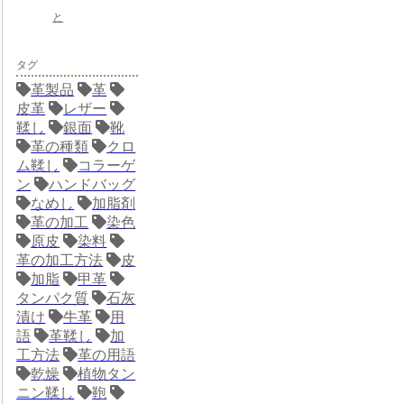
と
タグ
革製品
革
皮革
レザー
鞣し
銀面
靴
革の種類
クロ
ム鞣し
コラーゲ
ン
ハンドバッグ
なめし
加脂剤
革の加工
染色
原皮
染料
革の加工方法
皮
加脂
甲革
タンパク質
石灰
漬け
牛革
用
語
革鞣し
加
工方法
革の用語
乾燥
植物タン
ニン鞣し
鞄