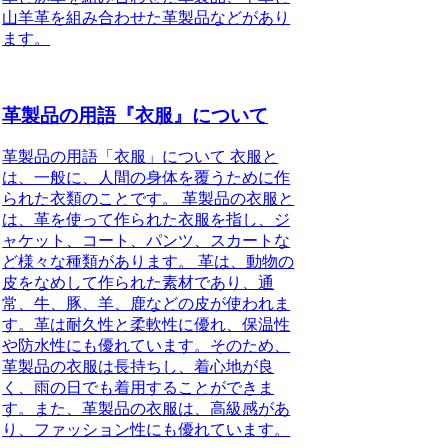
山羊革を組み合わせた革製品などがあり
ます。
革製品の用語『衣服』について
革製品の用語「衣服」について 衣服と
は、一般に、人間の身体を覆うために作
られた衣類のことです。 革製品の衣服と
は、革を使って作られた衣服を指し、ジ
ャケット、コート、パンツ、スカートな
ど様々な種類があります。 革は、動物の
皮をなめして作られた素材であり、通
常、牛、豚、羊、鹿などの皮が使われま
す。革は耐久性と柔軟性に優れ、保温性
や防水性にも優れています。そのため、
革製品の衣服は長持ちし、着心地が良
く、雨の日でも着用することができま
す。また、革製品の衣服は、高級感があ
り、ファッション性にも優れています。