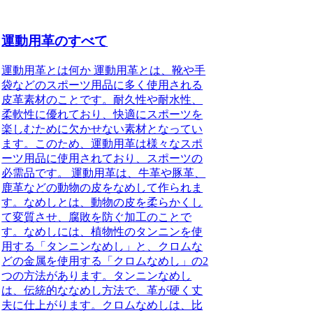
運動用革のすべて
運動用革とは何か 運動用革とは、靴や手
袋などのスポーツ用品に多く使用される
皮革素材のことです。耐久性や耐水性、
柔軟性に優れており、快適にスポーツを
楽しむために欠かせない素材となってい
ます。このため、運動用革は様々なスポ
ーツ用品に使用されており、スポーツの
必需品です。 運動用革は、牛革や豚革、
鹿革などの動物の皮をなめして作られま
す。なめしとは、動物の皮を柔らかくし
て変質させ、腐敗を防ぐ加工のことで
す。なめしには、植物性のタンニンを使
用する「タンニンなめし」と、クロムな
どの金属を使用する「クロムなめし」の2
つの方法があります。タンニンなめし
は、伝統的ななめし方法で、革が硬く丈
夫に仕上がります。クロムなめしは、比