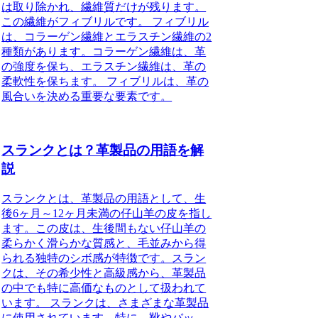
は取り除かれ、繊維質だけが残ります。
この繊維がフィブリルです。 フィブリル
は、コラーゲン繊維とエラスチン繊維の2
種類があります。コラーゲン繊維は、革
の強度を保ち、エラスチン繊維は、革の
柔軟性を保ちます。 フィブリルは、革の
風合いを決める重要な要素です。
スランクとは？革製品の用語を解
説
スランクとは、革製品の用語として、生
後6ヶ月～12ヶ月未満の仔山羊の皮を指し
ます。この皮は、生後間もない仔山羊の
柔らかく滑らかな質感と、毛並みから得
られる独特のシボ感が特徴です。スラン
クは、その希少性と高級感から、革製品
の中でも特に高価なものとして扱われて
います。 スランクは、さまざまな革製品
に使用されています。特に、靴やバッ