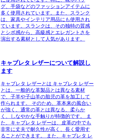
グ、手袋などのファッションアイテムに
多く使用されています。また、スランク
は、家具やインテリア用品にも使用され
ています。スランクは、その独特の質感
とシボ感から、高級感とエレガントさを
演出する素材として人気があります。
キャブレタ レザーについて解説し
ます
キャブレタ レザーとは キャブレタ レザー
とは、一般的な革製品とは異なる素材
で、子羊や子山羊の胎児の革を加工して
作られます。 そのため、革本来の風合い
が強く、通常の革とは異なる、柔らか
く、しなやかな手触りが特徴的です。 ま
た、キャブレタ レザーは、皮革の中でも
非常に丈夫で耐久性が高く、長く愛用す
ることができます。 また、キャブレタ レ