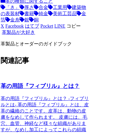
革の種類に関すること
「き」
厚さ
合金
工業用
建築物
の表装材
書籍
純金
美術工芸品
金
箔
金糸
銀
銅
X
Facebook
はてブ
Pocket
LINE
コピー
革製品が大好き
革製品とオーダーのガイドブック
関連記事
革の用語『フィブリル』とは？
革の用語『フィブリル』とは？ -フィブリ
ルとは- 革の用語『フィブリル』とは、皮
革の繊維のことです。皮革は、動物の皮
膚をなめして作られます。 皮膚には、毛
穴、血管、神経など様々な組織がありま
すが、なめし加工によってこれらの組織