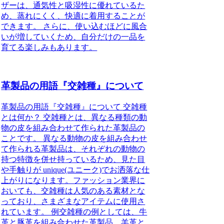
ザーは、通気性と吸湿性に優れているた
め、蒸れにくく、快適に着用することが
できます。 さらに、使い込むほどに風合
いが増していくため、自分だけの一品を
育てる楽しみもあります。
革製品の用語『交雑種』について
革製品の用語『交雑種』について 交雑種
とは何か？ 交雑種とは、異なる種類の動
物の皮を組み合わせて作られた革製品の
ことです。 異なる動物の皮を組み合わせ
て作られる革製品は、それぞれの動物の
持つ特徴を併せ持っているため、見た目
や手触りが unique(ユニーク)でお洒落な仕
上がりになります。ファッション業界に
おいても、交雑種は人気のある素材とな
っており、さまざまなアイテムに使用さ
れています。 例交雑種の例としては、牛
革と豚革を組み合わせた革製品、羊革と