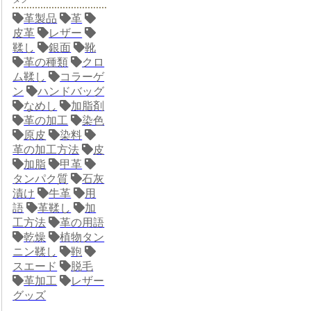
革製品
革
皮革
レザー
鞣し
銀面
靴
革の種類
クロ
ム鞣し
コラーゲ
ン
ハンドバッグ
なめし
加脂剤
革の加工
染色
原皮
染料
革の加工方法
皮
加脂
甲革
タンパク質
石灰
漬け
牛革
用
語
革鞣し
加
工方法
革の用語
乾燥
植物タン
ニン鞣し
鞄
スエード
脱毛
革加工
レザー
グッズ