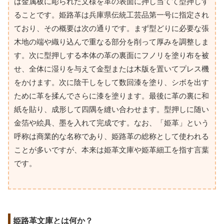
は金属板に彫られた文様を革の表面に押し当てて型押しす
ることです。姫路革は兵庫県伝統工芸品第一号に指定され
ており、その概要は次の通りです。まず型どりに必要な張
木地の端や織り込んで重なる部分を削って厚みを調整しま
す。次に型押しする本体の革の裏面にフノリを塗り布を被
せ、全体に湿りを与えて金型または木版を置いてプレス機
をかけます。次に陰干しをして数回漆を塗り、シボを出す
ために革を揉んでさらに漆を塗ります。最後に革の裏に和
紙を貼り、成形して四隅を縫い合わせます。型押しに随い
金箔や絵具、墨を入れて完成です。なお、「姫革」という
呼称は商業的な名称であり、姫路革の総称として使われる
ことが多いですが、本来は姫革文庫や姫革細工を指す言葉
です。
姫路革文庫とは何か？