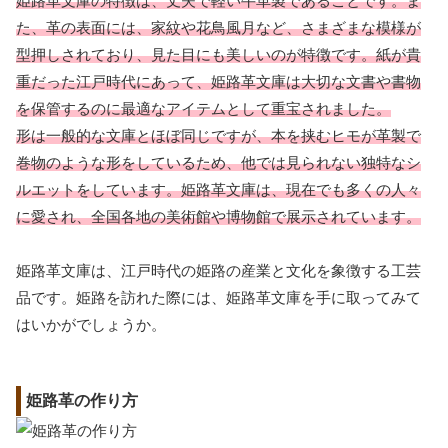
姫路革文庫の特徴は、丈夫で軽い牛革製であることです。ま
た、革の表面には、家紋や花鳥風月など、さまざまな模様が
型押しされており、見た目にも美しいのが特徴です。紙が貴
重だった江戸時代にあって、姫路革文庫は大切な文書や書物
を保管するのに最適なアイテムとして重宝されました。
形は一般的な文庫とほぼ同じですが、本を挟むヒモが革製で
巻物のような形をしているため、他では見られない独特なシ
ルエットをしています。姫路革文庫は、現在でも多くの人々
に愛され、全国各地の美術館や博物館で展示されています。
姫路革文庫は、江戸時代の姫路の産業と文化を象徴する工芸
品です。姫路を訪れた際には、姫路革文庫を手に取ってみて
はいかがでしょうか。
姫路革の作り方