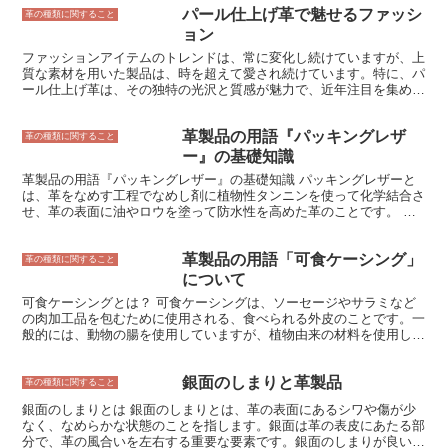
パール仕上げ革で魅せるファッシ
く、頭部は比較的小さく、目は背腹に位置しています。アカエイの歯
革の種類に関すること
は小さく、尖っていて、餌を噛み砕くのに適しています。また、アカ
ョン
エイは尾に毒針を持っており、自衛のために使用します。
ファッションアイテムのトレンドは、常に変化し続けていますが、上
質な素材を用いた製品は、時を超えて愛され続けています。特に、パ
ール仕上げ革は、その独特の光沢と質感が魅力で、近年注目を集めて
います。 パール仕上げ革の魅力は、何といってもその美しい光沢で
す。真珠のように柔らかく上品な輝きは、見る人の心を惹きつけま
革製品の用語『パッキングレザ
す。また、パール仕上げ革は、一般的な革よりも柔らかく、肌触りが
革の種類に関すること
良いのも特徴です。そのため、ファッションアイテムに用いること
ー』の基礎知識
で、着心地の良さを実現することができます。 さらに、パール仕上
革製品の用語『パッキングレザー』の基礎知識 パッキングレザーと
げ革は、耐久性に優れているのもポイントです。パール仕上げの加工
は、革をなめす工程でなめし剤に植物性タンニンを使って化学結合さ
によって、革の表面が強化され、キズや汚れがつきにくくなっていま
せ、革の表面に油やロウを塗って防水性を高めた革のことです。 丈
す。そのため、長期間愛用することができるのもパール仕上げ革の魅
夫で耐久性があるため、靴やバッグ、財布などの革製品によく使用さ
力です。 パール仕上げ革は、その美しい光沢と質感を活かして、
れています。なめし剤に含まれるタンニンは、革を硬くすることがあ
様々なファッションアイテムに使用されています。バッグ、財布、
革製品の用語「可食ケーシング」
りますが、油やロウを塗ることで柔らかくしなやかになります。
革の種類に関すること
靴、服など、幅広いアイテムでパール仕上げ革を見ることができま
について
す。また、パール仕上げ革は、インテリアアイテムとしても人気が高
く、ソファや椅子、クッションカバーなどにも用いられています。
可食ケーシングとは？ 可食ケーシングは、ソーセージやサラミなど
の肉加工品を包むために使用される、食べられる外皮のことです。一
般的には、動物の腸を使用していますが、植物由来の材料を使用した
可食ケーシングも開発されています。可食ケーシングには、肉加工品
の風味や食感に影響を与えるため、さまざまな種類があります。 可
銀面のしまりと革製品
食ケーシングは、肉加工品を包むだけでなく、肉の水分や脂肪分を保
革の種類に関すること
持し、加熱調理時の収縮を防ぐ役割を果たします。また、肉加工品の
銀面のしまりとは 銀面のしまりとは、革の表面にあるシワや傷が少
見た目を整え、食べやすくする効果もあります。可食ケーシングは、
なく、なめらかな状態のことを指します。銀面は革の表皮にあたる部
肉加工品の製造において重要な役割を果たしているのです。
分で、革の風合いを左右する重要な要素です。銀面のしまりが良い革