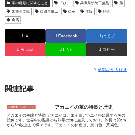
革の種類に関すること
「ひ」
兵庫県伝統工芸品
墨
姫路革文庫
姫路革細工
姫革
木版
絵具
金箔
X
Facebook
はてブ
Pocket
LINE
コピー
革製品が大好き
関連記事
アカエイの革の特長と歴史
革の種類に関すること
アカエイの生態と特徴 アカエイは、エイ目アカエイ科に属する魚の
総称です。世界中の温帯から熱帯の海に生息しており、体長は20cm
から3m以上まで様々です。アカエイの体色は、灰白色、茶褐色、黒
色など様々で、背面には白い斑点や縞模様が入っていることが多いで
す。アカエイは、軟骨魚類特有の体構造を持ち、体は平たくて細長