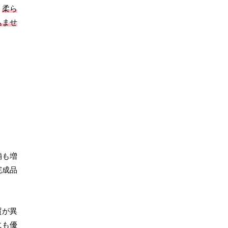
、
柔ら
込ませ
舗も増
完成品
質が異
にも優