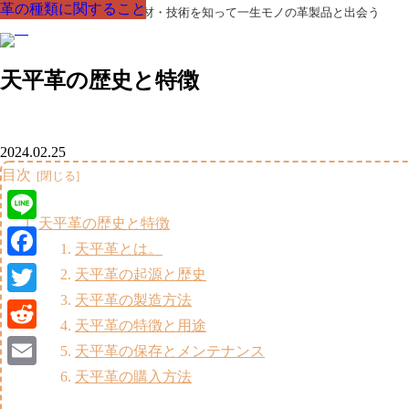
革の種類に関すること
革の種類に関すること
革の種類に関すること
革の種類に関すること
革の種類に関すること
革の種類に関すること
革の種類に関すること
革製品の部品の呼び名・素材・技術を知って一生モノの革製品と出会う
天平革の歴史と特徴
2024.02.25
目次
天平革の歴史と特徴
Line
天平革とは。
Facebook
天平革の起源と歴史
天平革の製造方法
Twitter
天平革の特徴と用途
Reddit
天平革の保存とメンテナンス
天平革の購入方法
Email