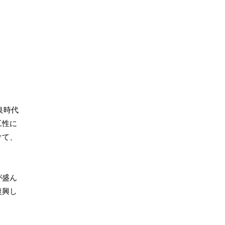
良時代
工性に
けて、
が盛ん
復興し