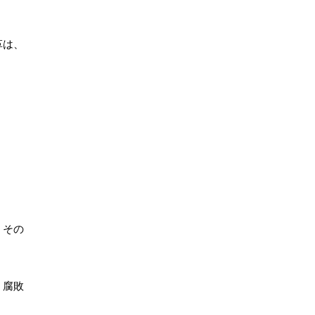
革は、
、その
、腐敗