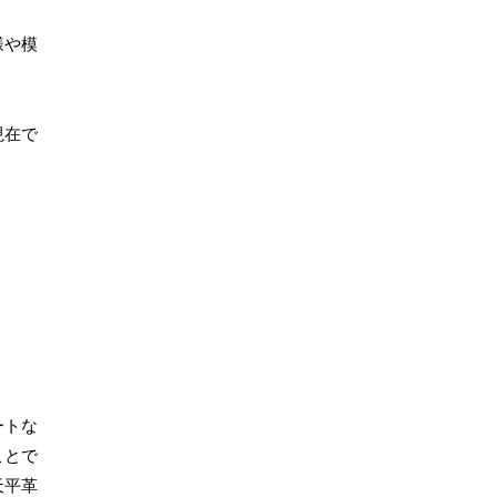
様や模
現在で
ートな
ことで
天平革