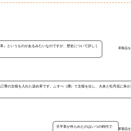
革』というものがあるみたいなのですが、歴史について詳しく
革製品を
動三尊の文様を入れた染め革です。ふすべ（燻）て文様を出し、火炎と牡丹花に朱が
天平革が作られたのはいつの時代で
革製品を