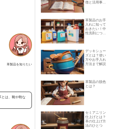
徴と活用事例
を紹介
革製品のお手
入れに知って
おきたい！中
性洗剤につい
て
デッキシュー
ズとは？使い
方やお手入れ
方法まで解説
革製品を知りたい
革製品の脱色
とは？
革とは、靴や鞄な
セミアニリン
仕上げとは？
革の仕上げ方
法のひとつ