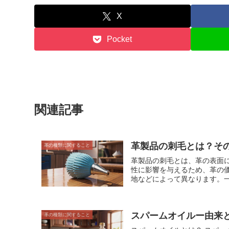
X
Pocket
関連記事
革製品の刺毛とは？そ
革の種類に関すること
革製品の刺毛とは、革の表面
性に影響を与えるため、革の価値を決定する重要
地などによって異なります。
の動物の革は、雌の動物の革よりも刺毛が多い傾向が
が多い革は、強くて耐久性が
革は、弱くて耐久性が低く、防水性も劣るた
スパームオイルー由来
与えます。刺毛の多い革は、
革の種類に関すること
す。 刺毛は、革製品の価値を決める重要な要素です。刺毛の多さや状態によって、革の強度、耐久性、防水性、美し