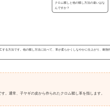
クロム鞣しと他の鞣し方法の違いはな
んですか？
工する方法です。他の鞣し方法に比べて、革が柔らかくしなやかに仕上がり、耐熱
です。通常、子ヤギの皮から作られたクロム鞣し革を指します。