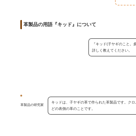
m
o
t
d
a
o
e
i
i
k
r
革製品の用語『キッド』について
t
l
『キッド(子ヤギのこと。
詳しく教えてください。
キッドは、子ヤギの革で作られた革製品です。クロ
革製品の研究家
どの表側の革のことです。