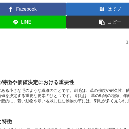
Facebook
はてブ
LINE
コピー
の特徴や価値決定における重要性
にある小さな毛のような繊維のことです。刺毛は、革の強度や耐久性、
な要素のひとつです。 刺毛は、革の動物の種類、年齢、性別、生息
一般的に、若い動物や寒い地域に住む動物の革には、刺毛が多く見られ
あります。 刺毛の多さは、革の価値に大きく影響します。刺毛
あり、防水性にも優れているため、高級な革製品に使用されます。逆に
め、安価な革製品に使用されます。 刺毛は、革製品の美しさにも影響を
と特徴
表面に凹凸があり、独特の風合いがあります。この風合いは、革製品に