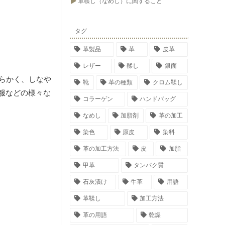
革鞣し（なめし）に関すること
タグ
革製品
革
皮革
レザー
鞣し
銀面
らかく、しなや
靴
革の種類
クロム鞣し
服などの様々な
コラーゲン
ハンドバッグ
なめし
加脂剤
革の加工
染色
原皮
染料
革の加工方法
皮
加脂
甲革
タンパク質
石灰漬け
牛革
用語
革鞣し
加工方法
革の用語
乾燥