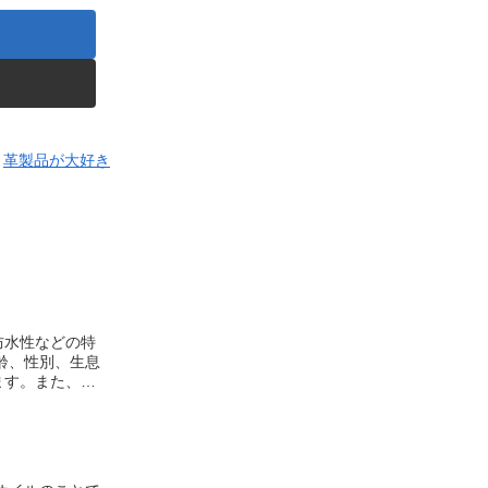
革製品が大好き
防水性などの特
ます。また、雄
、刺毛が少ない
高級感を与えま