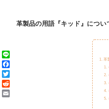
革製品の用語『キッド』につい
革
L
i
F
n
a
T
e
c
w
R
e
i
e
E
b
t
d