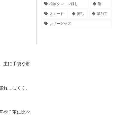
植物タンニン鞣し
鞄
スエード
脱毛
革加工
レザーグッズ
、主に手袋や財
崩れしにくく、
革や羊革に比べ