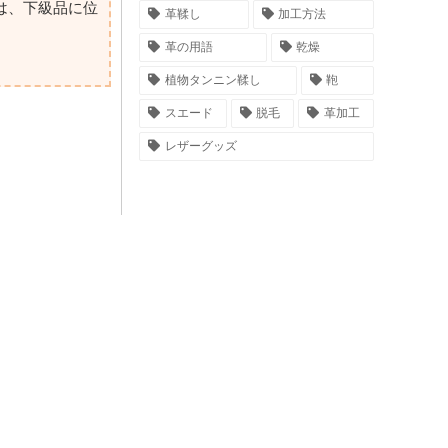
は、下級品に位
革鞣し
加工方法
革の用語
乾燥
植物タンニン鞣し
鞄
スエード
脱毛
革加工
レザーグッズ