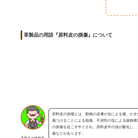
m
o
t
d
a
o
e
i
i
k
r
t
l
革製品の用語『原料皮の損傷』について
原料皮の損傷とは、動物の皮膚が虫による傷、かき
傷つけることによる損傷、不溶性の塩による線維構
の損傷を起こす中ぐされ、原料皮中の油が酸化し、
傷などがあります。
革製品の研究家