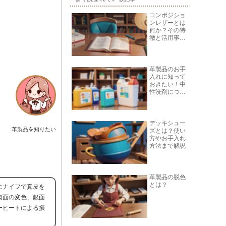
コンポジショ
ンレザーとは
何か？その特
徴と活用事例
を紹介
革製品のお手
入れに知って
おきたい！中
性洗剤につい
て
デッキシュー
革製品を知りたい
ズとは？使い
方やお手入れ
方法まで解説
革製品の脱色
とは？
にナイフで真皮を
肉面の変色、銀面
ーヒートによる損