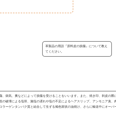
革製品の用語『原料皮の損傷』について教え
てください。
傷、病気、糞などによって損傷を受けることをいいます。また、焼き印、剥皮の際
造の破壊による塩班、施塩の遅れや塩の不足によるヘアスリップ、アンモニア臭、
コラーゲンタンパク質と結合して生ずる褐色斑状の油焼け、さらに輸送中にオーバ