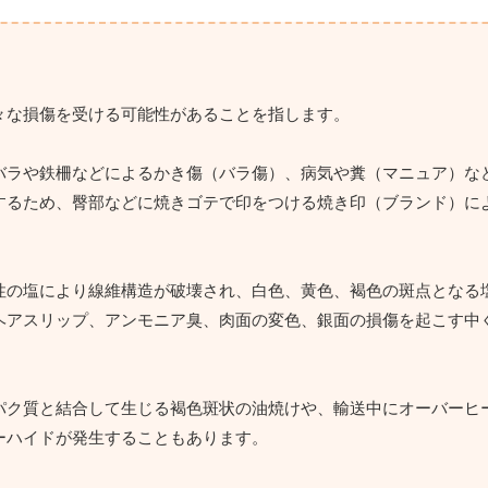
々な損傷を受ける可能性があることを指します。
バラや鉄柵などによるかき傷（バラ傷）、病気や糞（マニュア）な
するため、臀部などに焼きゴテで印をつける焼き印（ブランド）に
性の塩により線維構造が破壊され、白色、黄色、褐色の斑点となる
ヘアスリップ、アンモニア臭、肉面の変色、銀面の損傷を起こす中
パク質と結合して生じる褐色斑状の油焼けや、輸送中にオーバーヒ
ーハイドが発生することもあります。