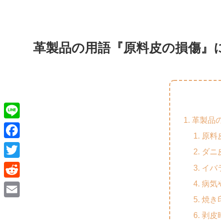
革製品の用語『原料皮の損傷』
革製品
L
原料
i
F
ダニ
n
a
T
イバ
e
c
w
病気
R
e
i
焼き
e
E
b
t
剥皮
d