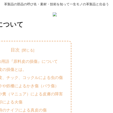
革製品の部品の呼び名・素材・技術を知って一生モノの革製品と出会う
について
目次
の用語『原料皮の損傷』について
皮の損傷とは。
皮、チック、コックルによる虫の傷
ラや鉄柵によるかき傷（バラ傷）
や糞（マニュア）による皮膚の障害
印による火傷
時のナイフによる真皮の傷