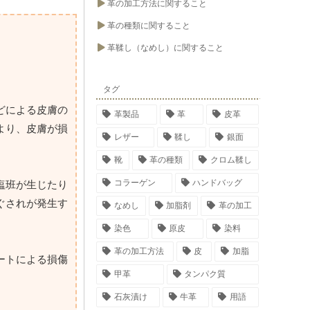
革の加工方法に関すること
革の種類に関すること
革鞣し（なめし）に関すること
タグ
どによる皮膚の
革製品
革
皮革
より、皮膚が損
レザー
鞣し
銀面
靴
革の種類
クロム鞣し
コラーゲン
ハンドバッグ
塩班が生じたり
ぐされが発生す
なめし
加脂剤
革の加工
染色
原皮
染料
革の加工方法
皮
加脂
ートによる損傷
甲革
タンパク質
石灰漬け
牛革
用語